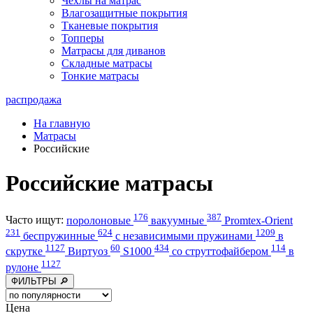
Чехлы на матрас
Влагозащитные покрытия
Тканевые покрытия
Топперы
Матрасы для диванов
Складные матрасы
Тонкие матрасы
распродажа
На главную
Матрасы
Российские
Российские матрасы
176
387
Часто ищут:
поролоновые
вакуумные
Promtex-Orient
231
624
1209
беспружинные
с независимыми пружинами
в
1127
60
434
114
скрутке
Виртуоз
S1000
со струттофайбером
в
1127
рулоне
ФИЛЬТРЫ 🔎
Цена