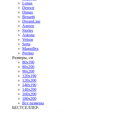
Lonax
Denwir
Dimax
Benartti
DreamLine
Agreen
Stories
Askona
Velson
Serta
Magniflex
Perrino
Размеры, см
80х190
80х200
90х200
120х190
120х200
140х190
140х200
160х200
180х200
Все размеры
БЕСТСЕЛЛЕР: