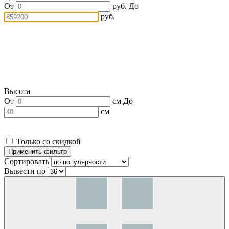
От
руб.
До
руб.
Высота
От
см
До
см
Только со скидкой
Сортировать
Вывести по