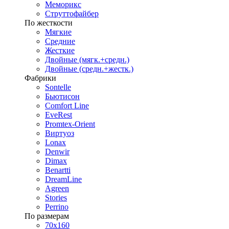
Меморикс
Струттофайбер
По жесткости
Мягкие
Средние
Жесткие
Двойные (мягк.+средн.)
Двойные (средн.+жестк.)
Фабрики
Sontelle
Бьютисон
Comfort Line
EveRest
Promtex-Orient
Виртуоз
Lonax
Denwir
Dimax
Benartti
DreamLine
Agreen
Stories
Perrino
По размерам
70х160