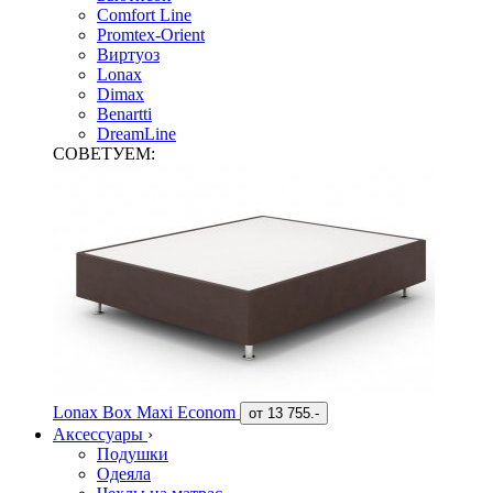
Comfort Line
Promtex-Orient
Виртуоз
Lonax
Dimax
Benartti
DreamLine
СОВЕТУЕМ:
Lonax Box Maxi Econom
от
13 755.-
Аксессуары
›
Подушки
Одеяла