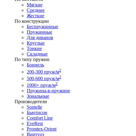
Мягкие
Средние
Жесткие
По конструкции
Беспружинные
Пружинные
Для диванов
Круглые
Тонкие
Складные
По типу пружин
Боннель
2
200-300 пруж/м
2
500-600 пруж/м
2
1000+ пруж/м
Пружина-в-пружине
Зональные
Производители
Sontelle
Бьютисон
Comfort Line
EveRest
Promtex-Orient
Виртуоз