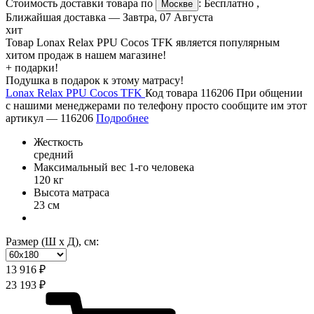
Стоимость доставки товара по
:
Бесплатно
,
Москве
Ближайшая доставка —
Завтра, 07 Августа
хит
Товар Lonax Relax PPU Cocos TFK является популярным
хитом продаж в нашем магазине!
+ подарки!
Подушка в подарок к этому матрасу!
Lonax Relax PPU Cocos TFK
Код товара 116206
При общении
с нашими менеджерами по телефону просто сообщите им этот
артикул —
116206
Подробнее
Жесткость
средний
Максимальный вес 1-го человека
120 кг
Высота матраса
23 см
Размер (Ш х Д), см:
13 916 ₽
23 193 ₽