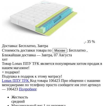
-
35
%
Доставка:
Бесплатно
,
Завтра
Стоимость доставки товара по
:
Бесплатно
,
Москве
Ближайшая доставка —
Завтра, 07 Августа
хит
Товар Lonax ППУ TFK является популярным хитом продаж в
нашем магазине!
+ подарки!
Подушка в подарок к этому матрасу!
Lonax ППУ TFK
Код товара 106423
При общении с нашими
менеджерами по телефону просто сообщите им этот артикул
—
106423
Подробнее
Жесткость
средний
Максимальный вес 1-го человека