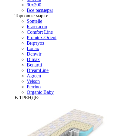
90х200
Все размеры
Торговые марки
Sontelle
Бьютисон
Comfort Line
Promtex-Orient
Виртуоз
Lonax
Denwir
Dimax
Benartti
DreamLine
Agreen
Velson
Perrino
Organic Baby
В ТРЕНДЕ: