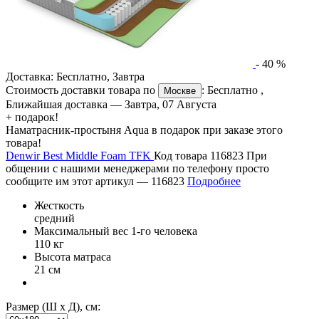
-
40
%
Доставка:
Бесплатно
,
Завтра
Стоимость доставки товара по
:
Бесплатно
,
Москве
Ближайшая доставка —
Завтра, 07 Августа
+ подарок!
Наматрасник-простыня Aqua в подарок при заказе этого
товара!
Denwir Best Middle Foam TFK
Код товара 116823
При
общении с нашими менеджерами по телефону просто
сообщите им этот артикул —
116823
Подробнее
Жесткость
средний
Максимальный вес 1-го человека
110 кг
Высота матраса
21 см
Размер (Ш х Д), см: