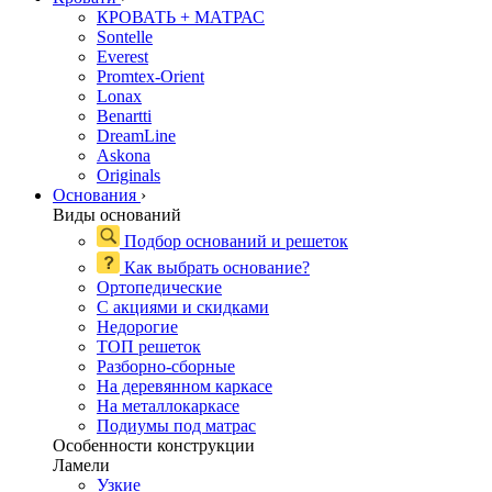
КРОВАТЬ + МАТРАС
Sontelle
Everest
Promtex-Orient
Lonax
Benartti
DreamLine
Askona
Originals
Основания
›
Виды оснований
Подбор оснований и решеток
Как выбрать основание?
Ортопедические
С акциями и скидками
Недорогие
ТОП решеток
Разборно-сборные
На деревянном каркасе
На металлокаркасе
Подиумы под матрас
Особенности конструкции
Ламели
Узкие