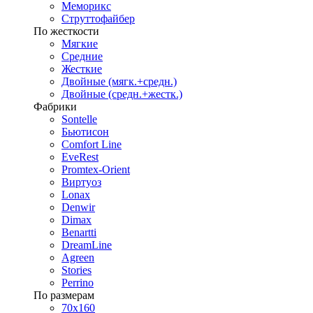
Меморикс
Струттофайбер
По жесткости
Мягкие
Средние
Жесткие
Двойные (мягк.+средн.)
Двойные (средн.+жестк.)
Фабрики
Sontelle
Бьютисон
Comfort Line
EveRest
Promtex-Orient
Виртуоз
Lonax
Denwir
Dimax
Benartti
DreamLine
Agreen
Stories
Perrino
По размерам
70х160