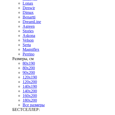
Lonax
Denwir
Dimax
Benartti
DreamLine
Agreen
Stories
Askona
Velson
Serta
Magniflex
Perrino
Размеры, см
80х190
80х200
90х200
120х190
120х200
140х190
140х200
160х200
180х200
Все размеры
БЕСТСЕЛЛЕР: