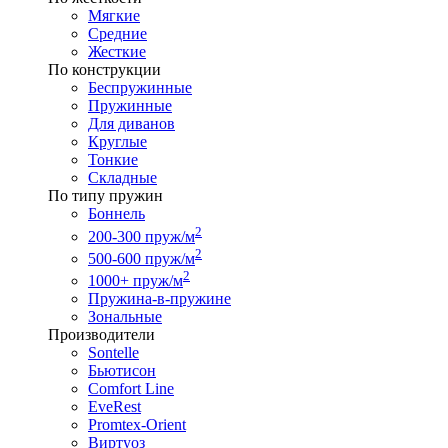
Мягкие
Средние
Жесткие
По конструкции
Беспружинные
Пружинные
Для диванов
Круглые
Тонкие
Складные
По типу пружин
Боннель
2
200-300 пруж/м
2
500-600 пруж/м
2
1000+ пруж/м
Пружина-в-пружине
Зональные
Производители
Sontelle
Бьютисон
Comfort Line
EveRest
Promtex-Orient
Виртуоз