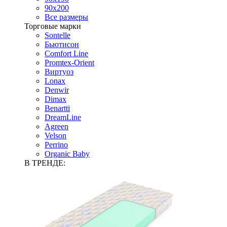
90х200
Все размеры
Торговые марки
Sontelle
Бьютисон
Comfort Line
Promtex-Orient
Виртуоз
Lonax
Denwir
Dimax
Benartti
DreamLine
Agreen
Velson
Perrino
Organic Baby
В ТРЕНДЕ: