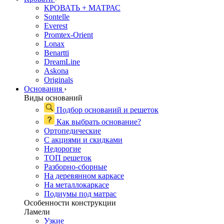
КРОВАТЬ + МАТРАС
Sontelle
Everest
Promtex-Orient
Lonax
Benartti
DreamLine
Askona
Originals
Основания
›
Виды оснований
Подбор оснований и решеток
Как выбрать основание?
Ортопедические
С акциями и скидками
Недорогие
ТОП решеток
Разборно-сборные
На деревянном каркасе
На металлокаркасе
Подиумы под матрас
Особенности конструкции
Ламели
Узкие