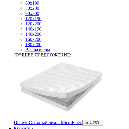
80х190
80х200
90х200
120х190
120х200
140х190
140х200
160х200
180х200
Все размеры
ЛУЧШЕЕ ПРЕДЛОЖЕНИЕ:
Denwir Съемный чехол MicroFiber
от
4 260.-
Кровати
›