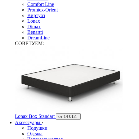
Comfort Line
Promtex-Orient
Виртуоз
Lonax
Dimax
Benartti
DreamLine
СОВЕТУЕМ:
Lonax Box Standart
от
14 012.-
Аксессуары
›
Подушки
Одеяла