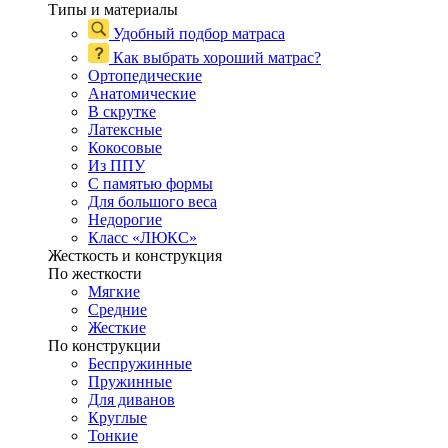
Типы и материалы
Удобный подбор матраса
Как выбрать хороший матрас?
Ортопедические
Анатомические
В скрутке
Латексные
Кокосовые
Из ППУ
С памятью формы
Для большого веса
Недорогие
Класс «ЛЮКС»
Жесткость и конструкция
По жесткости
Мягкие
Средние
Жесткие
По конструкции
Беспружинные
Пружинные
Для диванов
Круглые
Тонкие