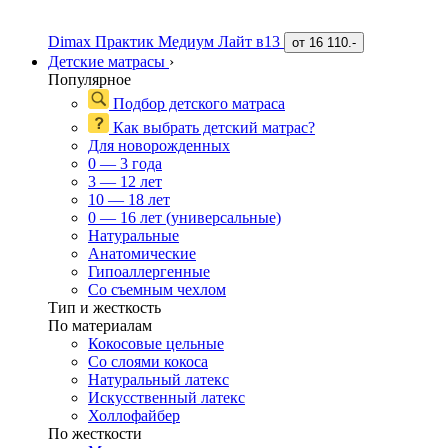
Dimax Практик Медиум Лайт в13
от
16 110.-
Детские матрасы
›
Популярное
Подбор детского матраса
Как выбрать детский матрас?
Для новорожденных
0 — 3 года
3 — 12 лет
10 — 18 лет
0 — 16 лет (универсальные)
Натуральные
Анатомические
Гипоаллергенные
Со съемным чехлом
Тип и жесткость
По материалам
Кокосовые цельные
Со слоями кокоса
Натуральный латекс
Искусственный латекс
Холлофайбер
По жесткости