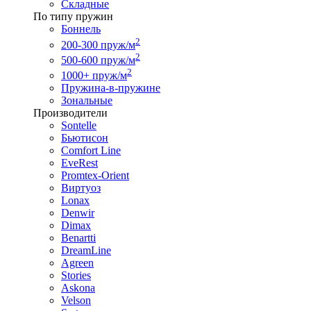
Складные
По типу пружин
Боннель
2
200-300 пруж/м
2
500-600 пруж/м
2
1000+ пруж/м
Пружина-в-пружине
Зональные
Производители
Sontelle
Бьютисон
Comfort Line
EveRest
Promtex-Orient
Виртуоз
Lonax
Denwir
Dimax
Benartti
DreamLine
Agreen
Stories
Askona
Velson