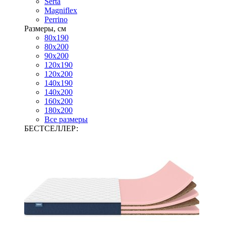
Serta
Magniflex
Perrino
Размеры, см
80х190
80х200
90х200
120х190
120х200
140х190
140х200
160х200
180х200
Все размеры
БЕСТСЕЛЛЕР: