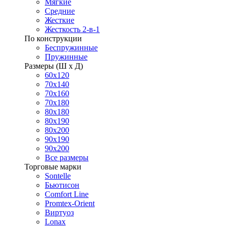
Мягкие
Средние
Жесткие
Жесткость 2-в-1
По конструкции
Беспружинные
Пружинные
Размеры (Ш х Д)
60х120
70х140
70х160
70х180
80х180
80х190
80х200
90х190
90х200
Все размеры
Торговые марки
Sontelle
Бьютисон
Comfort Line
Promtex-Orient
Виртуоз
Lonax