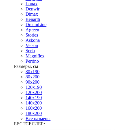
Lonax
Denwir
Dimax
Benartti
DreamLine
Agreen
Stories
Askona
Velson
Serta
Magniflex
Perrino
Размеры, см
80х190
80х200
90х200
120х190
120х200
140х190
140х200
160х200
180х200
Все размеры
БЕСТСЕЛЛЕР: