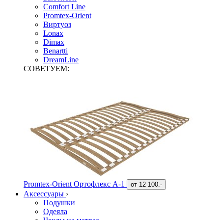
Comfort Line
Promtex-Orient
Виртуоз
Lonax
Dimax
Benartti
DreamLine
СОВЕТУЕМ:
Promtex-Orient Ортофлекс А-1
от
12 100.-
Аксессуары
›
Подушки
Одеяла