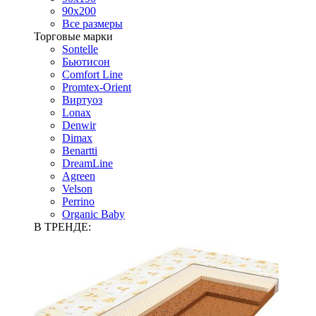
90х200
Все размеры
Торговые марки
Sontelle
Бьютисон
Comfort Line
Promtex-Orient
Виртуоз
Lonax
Denwir
Dimax
Benartti
DreamLine
Agreen
Velson
Perrino
Organic Baby
В ТРЕНДЕ: