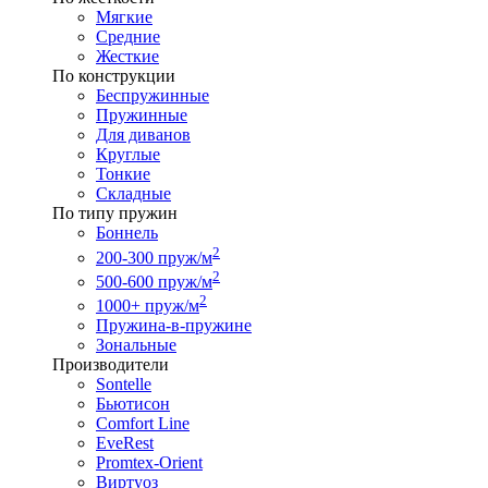
Мягкие
Средние
Жесткие
По конструкции
Беспружинные
Пружинные
Для диванов
Круглые
Тонкие
Складные
По типу пружин
Боннель
2
200-300 пруж/м
2
500-600 пруж/м
2
1000+ пруж/м
Пружина-в-пружине
Зональные
Производители
Sontelle
Бьютисон
Comfort Line
EveRest
Promtex-Orient
Виртуоз