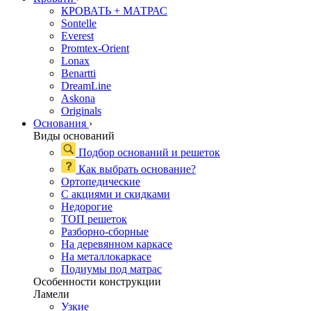
КРОВАТЬ + МАТРАС
Sontelle
Everest
Promtex-Orient
Lonax
Benartti
DreamLine
Askona
Originals
Основания
›
Виды оснований
Подбор оснований и решеток
Как выбрать основание?
Ортопедические
С акциями и скидками
Недорогие
ТОП решеток
Разборно-сборные
На деревянном каркасе
На металлокаркасе
Подиумы под матрас
Особенности конструкции
Ламели
Узкие