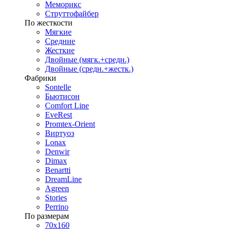
Меморикс
Струттофайбер
По жесткости
Мягкие
Средние
Жесткие
Двойные (мягк.+средн.)
Двойные (средн.+жестк.)
Фабрики
Sontelle
Бьютисон
Comfort Line
EveRest
Promtex-Orient
Виртуоз
Lonax
Denwir
Dimax
Benartti
DreamLine
Agreen
Stories
Perrino
По размерам
70х160