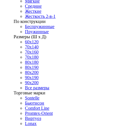
Мягкие
Средние
Жесткие
Жесткость 2-в-1
По конструкции
Беспружинные
Пружинные
Размеры (Ш х Д)
60х120
70х140
70х160
70х180
80х180
80х190
80х200
90х190
90х200
Все размеры
Торговые марки
Sontelle
Бьютисон
Comfort Line
Promtex-Orient
Виртуоз
Lonax