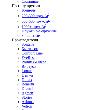
Складные
По типу пружин
Боннель
2
200-300 пруж/м
2
500-600 пруж/м
2
1000+ пруж/м
Пружина-в-пружине
Зональные
Производители
Sontelle
Бьютисон
Comfort Line
EveRest
Promtex-Orient
Виртуоз
Lonax
Denwir
Dimax
Benartti
DreamLine
Agreen
Stories
Askona
Velson