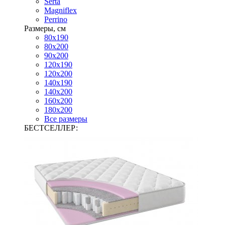
Serta
Magniflex
Perrino
Размеры, см
80х190
80х200
90х200
120х190
120х200
140х190
140х200
160х200
180х200
Все размеры
БЕСТСЕЛЛЕР: