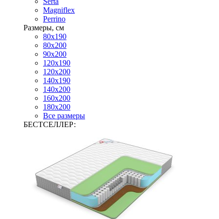
Serta
Magniflex
Perrino
Размеры, см
80х190
80х200
90х200
120х190
120х200
140х190
140х200
160х200
180х200
Все размеры
БЕСТСЕЛЛЕР: