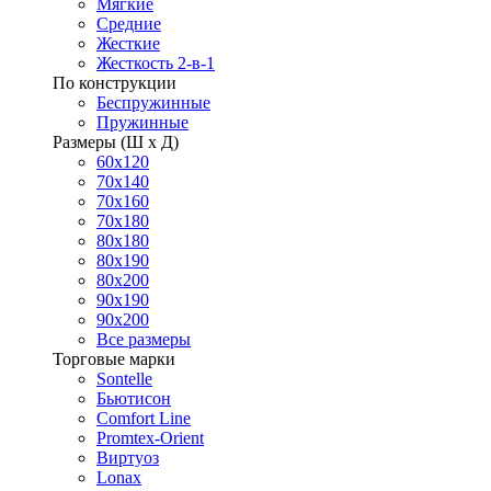
Мягкие
Средние
Жесткие
Жесткость 2-в-1
По конструкции
Беспружинные
Пружинные
Размеры (Ш х Д)
60х120
70х140
70х160
70х180
80х180
80х190
80х200
90х190
90х200
Все размеры
Торговые марки
Sontelle
Бьютисон
Comfort Line
Promtex-Orient
Виртуоз
Lonax