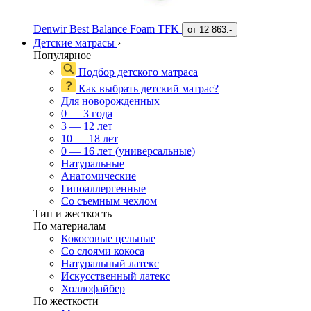
Denwir Best Balance Foam TFK
от
12 863.-
Детские матрасы
›
Популярное
Подбор детского матраса
Как выбрать детский матрас?
Для новорожденных
0 — 3 года
3 — 12 лет
10 — 18 лет
0 — 16 лет (универсальные)
Натуральные
Анатомические
Гипоаллергенные
Со съемным чехлом
Тип и жесткость
По материалам
Кокосовые цельные
Со слоями кокоса
Натуральный латекс
Искусственный латекс
Холлофайбер
По жесткости