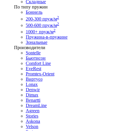
Складные
По типу пружин
Боннель
2
200-300 пруж/м
2
500-600 пруж/м
2
1000+ пруж/м
Пружина-в-пружине
Зональные
Производители
Sontelle
Бьютисон
Comfort Line
EveRest
Promtex-Orient
Виртуоз
Lonax
Denwir
Dimax
Benartti
DreamLine
Agreen
Stories
Askona
Velson