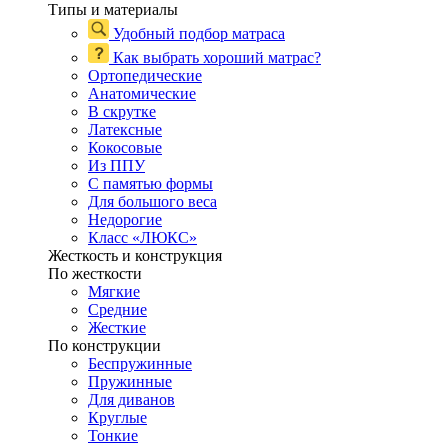
Типы и материалы
Удобный подбор матраса
Как выбрать хороший матрас?
Ортопедические
Анатомические
В скрутке
Латексные
Кокосовые
Из ППУ
С памятью формы
Для большого веса
Недорогие
Класс «ЛЮКС»
Жесткость и конструкция
По жесткости
Мягкие
Средние
Жесткие
По конструкции
Беспружинные
Пружинные
Для диванов
Круглые
Тонкие