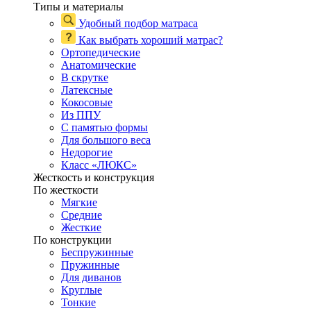
Типы и материалы
Удобный подбор матраса
Как выбрать хороший матрас?
Ортопедические
Анатомические
В скрутке
Латексные
Кокосовые
Из ППУ
С памятью формы
Для большого веса
Недорогие
Класс «ЛЮКС»
Жесткость и конструкция
По жесткости
Мягкие
Средние
Жесткие
По конструкции
Беспружинные
Пружинные
Для диванов
Круглые
Тонкие