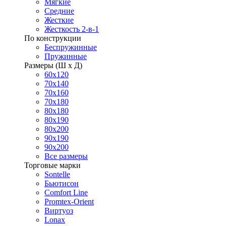
Мягкие
Средние
Жесткие
Жесткость 2-в-1
По конструкции
Беспружинные
Пружинные
Размеры (Ш х Д)
60х120
70х140
70х160
70х180
80х180
80х190
80х200
90х190
90х200
Все размеры
Торговые марки
Sontelle
Бьютисон
Comfort Line
Promtex-Orient
Виртуоз
Lonax