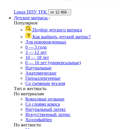
Lonax ППУ TFK
от
12 469.-
Детские матрасы
›
Популярное
Подбор детского матраса
Как выбрать детский матрас?
Для новорожденных
0 — 3 года
3 — 12 лет
10 — 18 лет
0 — 16 лет (универсальные)
Натуральные
Анатомические
Гипоаллергенные
Со съемным чехлом
Тип и жесткость
По материалам
Кокосовые цельные
Со слоями кокоса
Натуральный латекс
Искусственный латекс
Холлофайбер
По жесткости