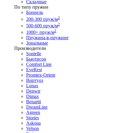
Складные
По типу пружин
Боннель
2
200-300 пруж/м
2
500-600 пруж/м
2
1000+ пруж/м
Пружина-в-пружине
Зональные
Производители
Sontelle
Бьютисон
Comfort Line
EveRest
Promtex-Orient
Виртуоз
Lonax
Denwir
Dimax
Benartti
DreamLine
Agreen
Stories
Askona
Velson