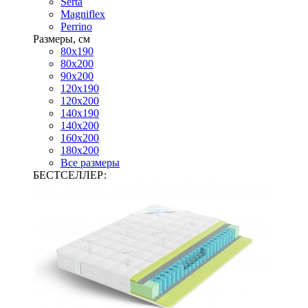
Serta
Magniflex
Perrino
Размеры, см
80х190
80х200
90х200
120х190
120х200
140х190
140х200
160х200
180х200
Все размеры
БЕСТСЕЛЛЕР: