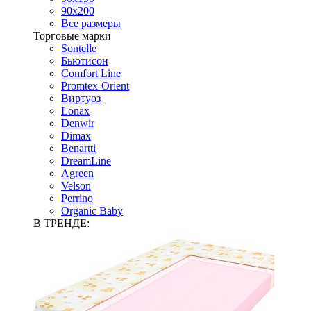
90х200
Все размеры
Торговые марки
Sontelle
Бьютисон
Comfort Line
Promtex-Orient
Виртуоз
Lonax
Denwir
Dimax
Benartti
DreamLine
Agreen
Velson
Perrino
Organic Baby
В ТРЕНДЕ: