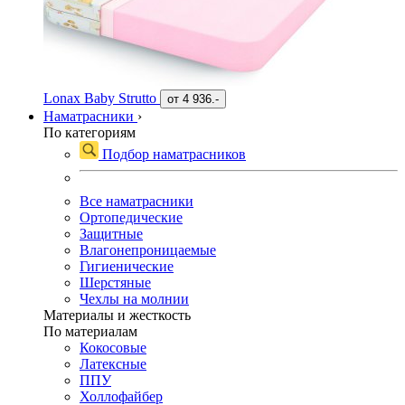
Lonax Baby Strutto
от
4 936.-
Наматрасники
›
По категориям
Подбор наматрасников
Все наматрасники
Ортопедические
Защитные
Влагонепроницаемые
Гигиенические
Шерстяные
Чехлы на молнии
Материалы и жесткость
По материалам
Кокосовые
Латексные
ППУ
Холлофайбер