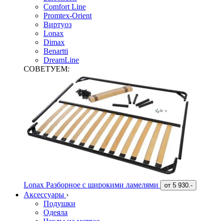
Comfort Line
Promtex-Orient
Виртуоз
Lonax
Dimax
Benartti
DreamLine
СОВЕТУЕМ:
Lonax Разборное с широкими ламелями
от
5 930.-
Аксессуары
›
Подушки
Одеяла