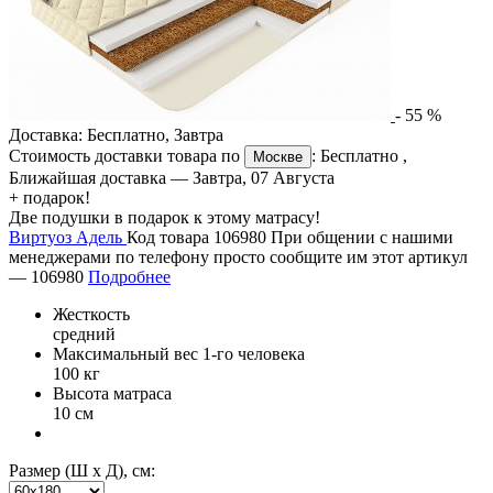
-
55
%
Доставка:
Бесплатно
,
Завтра
Стоимость доставки товара по
:
Бесплатно
,
Москве
Ближайшая доставка —
Завтра, 07 Августа
+ подарок!
Две подушки в подарок к этому матрасу!
Виртуоз Адель
Код товара 106980
При общении с нашими
менеджерами по телефону просто сообщите им этот артикул
—
106980
Подробнее
Жесткость
средний
Максимальный вес 1-го человека
100 кг
Высота матраса
10 см
Размер (Ш х Д), см: