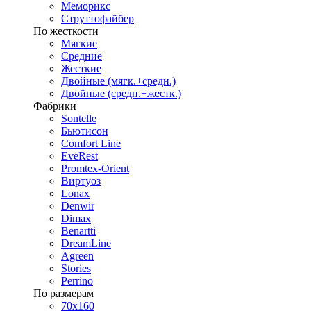
Меморикс
Струттофайбер
По жесткости
Мягкие
Средние
Жесткие
Двойные (мягк.+средн.)
Двойные (средн.+жестк.)
Фабрики
Sontelle
Бьютисон
Comfort Line
EveRest
Promtex-Orient
Виртуоз
Lonax
Denwir
Dimax
Benartti
DreamLine
Agreen
Stories
Perrino
По размерам
70х160