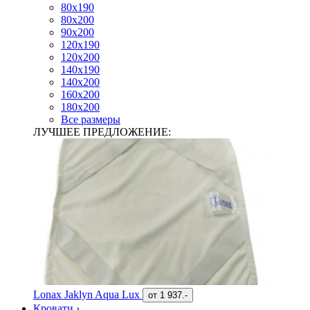
80х190
80х200
90х200
120х190
120х200
140х190
140х200
160х200
180х200
Все размеры
ЛУЧШЕЕ ПРЕДЛОЖЕНИЕ:
Lonax Jaklyn Aqua Lux
от
1 937.-
Кровати
›