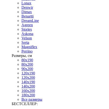
Lonax
Denwir
Dimax
Benartti
DreamLine
Agreen
Stories
Askona
Velson
Serta
Magniflex
Perrino
Размеры, см
80х190
80х200
90х200
120х190
120х200
140х190
140х200
160х200
180х200
Все размеры
БЕСТСЕЛЛЕР: