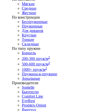
Мягкие
Средние
Жесткие
По конструкции
Беспружинные
Пружинные
Для диванов
Круглые
Тонкие
Складные
По типу пружин
Боннель
2
200-300 пруж/м
2
500-600 пруж/м
2
1000+ пруж/м
Пружина-в-пружине
Зональные
Производители
Sontelle
Бьютисон
Comfort Line
EveRest
Promtex-Orient
Виртуоз