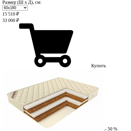
Размер (Ш х Д), см:
15 510 ₽
33 000 ₽
Купить
-
50
%