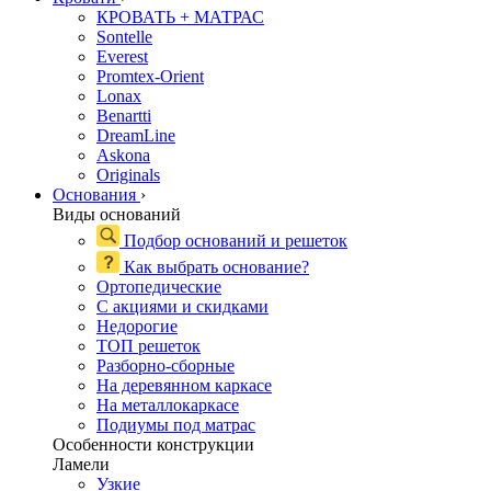
КРОВАТЬ + МАТРАС
Sontelle
Everest
Promtex-Orient
Lonax
Benartti
DreamLine
Askona
Originals
Основания
›
Виды оснований
Подбор оснований и решеток
Как выбрать основание?
Ортопедические
С акциями и скидками
Недорогие
ТОП решеток
Разборно-сборные
На деревянном каркасе
На металлокаркасе
Подиумы под матрас
Особенности конструкции
Ламели
Узкие