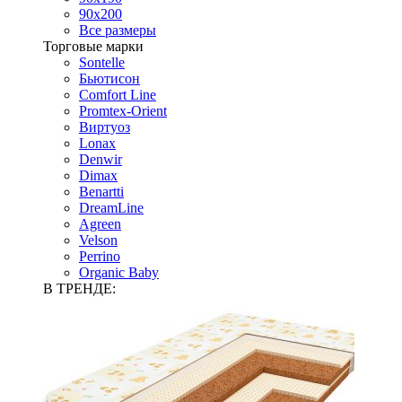
90х200
Все размеры
Торговые марки
Sontelle
Бьютисон
Comfort Line
Promtex-Orient
Виртуоз
Lonax
Denwir
Dimax
Benartti
DreamLine
Agreen
Velson
Perrino
Organic Baby
В ТРЕНДЕ: