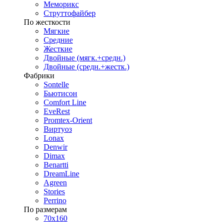
Меморикс
Струттофайбер
По жесткости
Мягкие
Средние
Жесткие
Двойные (мягк.+средн.)
Двойные (средн.+жестк.)
Фабрики
Sontelle
Бьютисон
Comfort Line
EveRest
Promtex-Orient
Виртуоз
Lonax
Denwir
Dimax
Benartti
DreamLine
Agreen
Stories
Perrino
По размерам
70х160