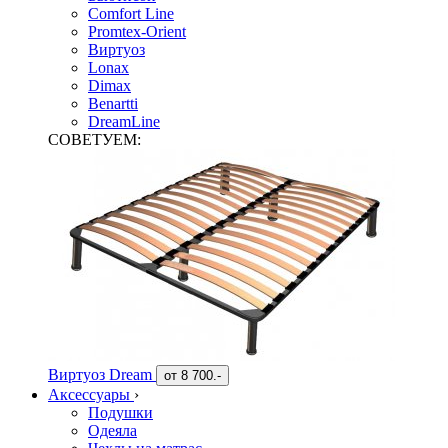
Comfort Line
Promtex-Orient
Виртуоз
Lonax
Dimax
Benartti
DreamLine
СОВЕТУЕМ:
Виртуоз Dream
от
8 700.-
Аксессуары
›
Подушки
Одеяла