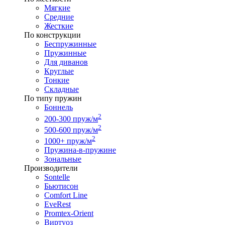
Мягкие
Средние
Жесткие
По конструкции
Беспружинные
Пружинные
Для диванов
Круглые
Тонкие
Складные
По типу пружин
Боннель
2
200-300 пруж/м
2
500-600 пруж/м
2
1000+ пруж/м
Пружина-в-пружине
Зональные
Производители
Sontelle
Бьютисон
Comfort Line
EveRest
Promtex-Orient
Виртуоз