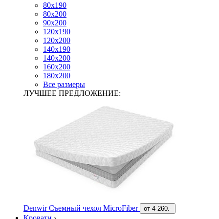
80х190
80х200
90х200
120х190
120х200
140х190
140х200
160х200
180х200
Все размеры
ЛУЧШЕЕ ПРЕДЛОЖЕНИЕ:
Denwir Съемный чехол MicroFiber
от
4 260.-
Кровати
›