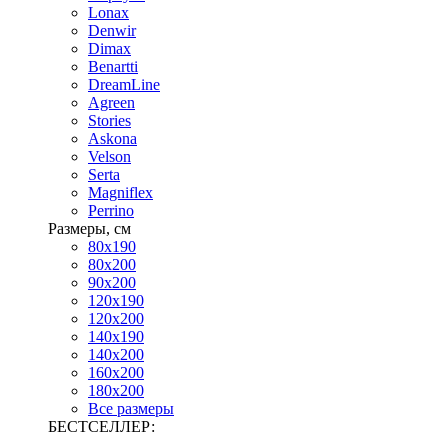
Lonax
Denwir
Dimax
Benartti
DreamLine
Agreen
Stories
Askona
Velson
Serta
Magniflex
Perrino
Размеры, см
80х190
80х200
90х200
120х190
120х200
140х190
140х200
160х200
180х200
Все размеры
БЕСТСЕЛЛЕР: