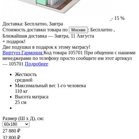
-
15
%
Доставка:
Бесплатно
,
Завтра
Стоимость доставки товара по
:
Бесплатно
,
Москве
Ближайшая доставка —
Завтра, 11 Августа
+ подарок!
Две подушки в подарок к этому матрасу!
Виртуоз Гармония
Код товара 105701
При общении с нашими
менеджерами по телефону просто сообщите им этот артикул
—
105701
Подробнее
Жесткость
средний
Максимальный вес 1-го человека
110 кг
Высота матраса
25 см
Размер (Ш х Д), см:
27 880 ₽
32 800 ₽