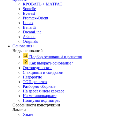
КРОВАТЬ + МАТРАС
Sontelle
Everest
Promtex-Orient
Lonax
Benartti
DreamLine
Askona
Originals
Основания
›
Виды оснований
Подбор оснований и решеток
Как выбрать основание?
Ортопедические
С акциями и скидками
Недорогие
ТОП решеток
Разборно-сборные
На деревянном каркасе
На металлокаркасе
Подиумы под матрас
Особенности конструкции
Ламели
Узкие