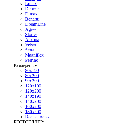
Lonax
Denwir
Dimax
Benartti
DreamLine
Agreen
Stories
Askona
Velson
Serta
Magniflex
Perrino
Размеры, см
80х190
80х200
90х200
120х190
120х200
140х190
140х200
160х200
180х200
Все размеры
БЕСТСЕЛЛЕР: