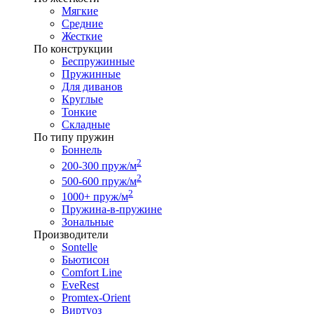
Мягкие
Средние
Жесткие
По конструкции
Беспружинные
Пружинные
Для диванов
Круглые
Тонкие
Складные
По типу пружин
Боннель
2
200-300 пруж/м
2
500-600 пруж/м
2
1000+ пруж/м
Пружина-в-пружине
Зональные
Производители
Sontelle
Бьютисон
Comfort Line
EveRest
Promtex-Orient
Виртуоз