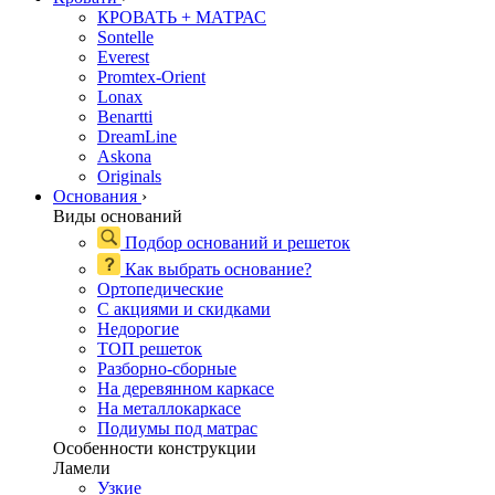
КРОВАТЬ + МАТРАС
Sontelle
Everest
Promtex-Orient
Lonax
Benartti
DreamLine
Askona
Originals
Основания
›
Виды оснований
Подбор оснований и решеток
Как выбрать основание?
Ортопедические
С акциями и скидками
Недорогие
ТОП решеток
Разборно-сборные
На деревянном каркасе
На металлокаркасе
Подиумы под матрас
Особенности конструкции
Ламели
Узкие