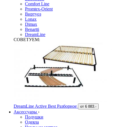
Comfort Line
Promtex-Orient
Виртуоз
Lonax
Dimax
Benartti
DreamLine
СОВЕТУЕМ:
DreamLine Active Best Разборное
от
6 883.-
Аксессуары
›
Подушки
Одеяла