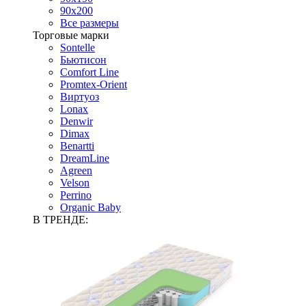
90х200
Все размеры
Торговые марки
Sontelle
Бьютисон
Comfort Line
Promtex-Orient
Виртуоз
Lonax
Denwir
Dimax
Benartti
DreamLine
Agreen
Velson
Perrino
Organic Baby
В ТРЕНДЕ: