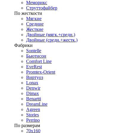
Меморикс
Струттофайбер
По жесткости
Мягкие
Средние
Жесткие
Двойные (мягк.+средн.)
Двойные (средн.+жестк.)
Фабрики
Sontelle
Бьютисон
Comfort Line
EveRest
Promtex-Orient
Виртуоз
Lonax
Denwir
Dimax
Benartti
DreamLine
Agreen
Stories
Perrino
По размерам
70х160