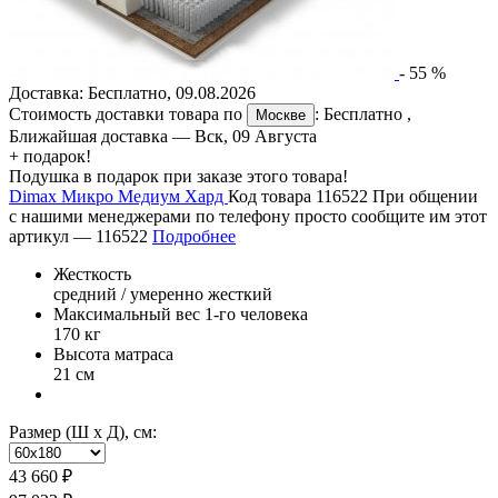
-
55
%
Доставка:
Бесплатно
,
09.08.2026
Стоимость доставки товара по
:
Бесплатно
,
Москве
Ближайшая доставка —
Вск, 09 Августа
+ подарок!
Подушка в подарок при заказе этого товара!
Dimax Микро Медиум Хард
Код товара 116522
При общении
с нашими менеджерами по телефону просто сообщите им этот
артикул —
116522
Подробнее
Жесткость
средний / умеренно жесткий
Максимальный вес 1-го человека
170 кг
Высота матраса
21 см
Размер (Ш х Д), см:
43 660 ₽