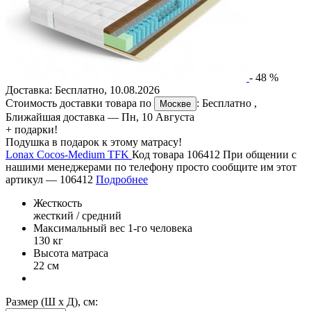
-
48
%
Доставка:
Бесплатно
,
10.08.2026
Стоимость доставки товара по
:
Бесплатно
,
Москве
Ближайшая доставка —
Пн, 10 Августа
+ подарки!
Подушка в подарок к этому матрасу!
Lonax Cocos-Medium TFK
Код товара 106412
При общении с
нашими менеджерами по телефону просто сообщите им этот
артикул —
106412
Подробнее
Жесткость
жесткий / средний
Максимальный вес 1-го человека
130 кг
Высота матраса
22 см
Размер (Ш х Д), см: