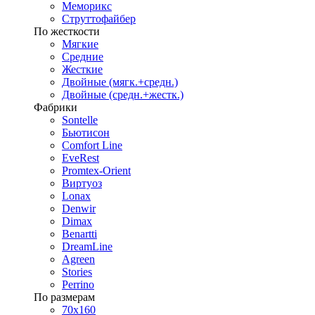
Меморикс
Струттофайбер
По жесткости
Мягкие
Средние
Жесткие
Двойные (мягк.+средн.)
Двойные (средн.+жестк.)
Фабрики
Sontelle
Бьютисон
Comfort Line
EveRest
Promtex-Orient
Виртуоз
Lonax
Denwir
Dimax
Benartti
DreamLine
Agreen
Stories
Perrino
По размерам
70х160