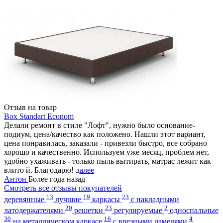
Отзыв на товар
Box Standart Econom
Делали ремонт в стиле "Лофт", нужно было основание-
подиум, цена/качество как положено. Нашли этот вариант,
цена понравилась, заказали - привезли быстро, все собрано
хорошо и качественно. Используем уже месяц, проблем нет,
удобно ухаживать - только пыль вытирать, матрас лежит как
влито
й. Благодарю!
далее
Антон
Более года назад
Смотреть все отзывы покупателей
13
19
23
деревянные
лучшие
каркасы
с накладными
20
23
2
латодержателями
решетки
регулируемые
односпальные
30
16
4
на металлическом каркасе
с врезными ламелями