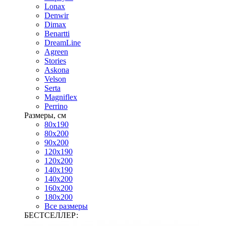
Lonax
Denwir
Dimax
Benartti
DreamLine
Agreen
Stories
Askona
Velson
Serta
Magniflex
Perrino
Размеры, см
80х190
80х200
90х200
120х190
120х200
140х190
140х200
160х200
180х200
Все размеры
БЕСТСЕЛЛЕР: