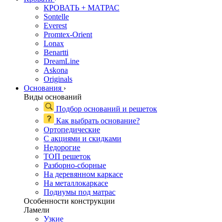
КРОВАТЬ + МАТРАС
Sontelle
Everest
Promtex-Orient
Lonax
Benartti
DreamLine
Askona
Originals
Основания
›
Виды оснований
Подбор оснований и решеток
Как выбрать основание?
Ортопедические
С акциями и скидками
Недорогие
ТОП решеток
Разборно-сборные
На деревянном каркасе
На металлокаркасе
Подиумы под матрас
Особенности конструкции
Ламели
Узкие