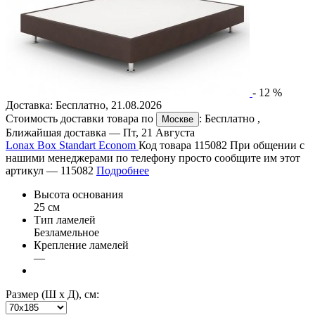
-
12
%
Доставка:
Бесплатно
,
21.08.2026
Стоимость доставки товара по
:
Бесплатно
,
Москве
Ближайшая доставка —
Пт, 21 Августа
Lonax Box Standart Econom
Код товара 115082
При общении с
нашими менеджерами по телефону просто сообщите им этот
артикул —
115082
Подробнее
Высота основания
25 см
Тип ламелей
Безламельное
Крепление ламелей
—
Размер (Ш х Д), см: