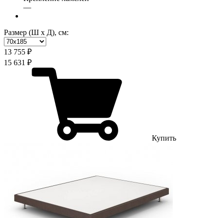
—
Размер (Ш х Д), см:
13 755 ₽
15 631 ₽
Купить