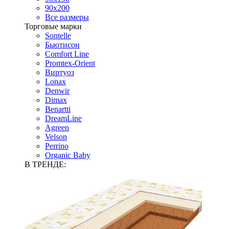
90х200
Все размеры
Торговые марки
Sontelle
Бьютисон
Comfort Line
Promtex-Orient
Виртуоз
Lonax
Denwir
Dimax
Benartti
DreamLine
Agreen
Velson
Perrino
Organic Baby
В ТРЕНДЕ: