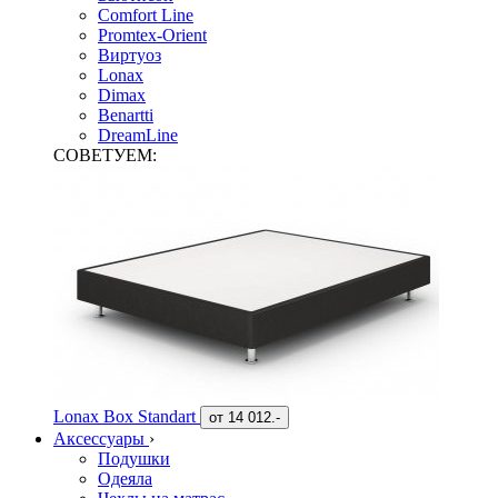
Comfort Line
Promtex-Orient
Виртуоз
Lonax
Dimax
Benartti
DreamLine
СОВЕТУЕМ:
Lonax Box Standart
от
14 012.-
Аксессуары
›
Подушки
Одеяла