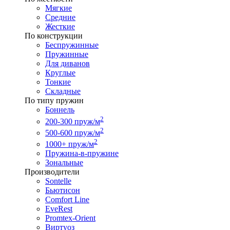
Мягкие
Средние
Жесткие
По конструкции
Беспружинные
Пружинные
Для диванов
Круглые
Тонкие
Складные
По типу пружин
Боннель
2
200-300 пруж/м
2
500-600 пруж/м
2
1000+ пруж/м
Пружина-в-пружине
Зональные
Производители
Sontelle
Бьютисон
Comfort Line
EveRest
Promtex-Orient
Виртуоз