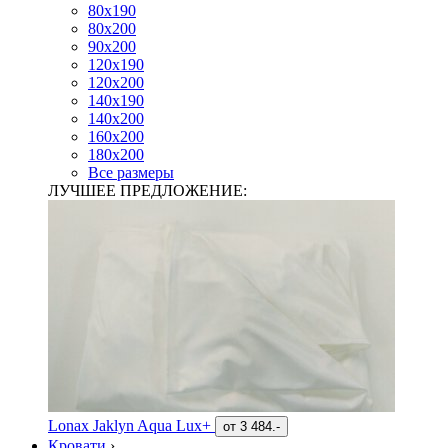
80х190
80х200
90х200
120х190
120х200
140х190
140х200
160х200
180х200
Все размеры
ЛУЧШЕЕ ПРЕДЛОЖЕНИЕ:
Lonax Jaklyn Aqua Lux+
от
3 484.-
Кровати
›