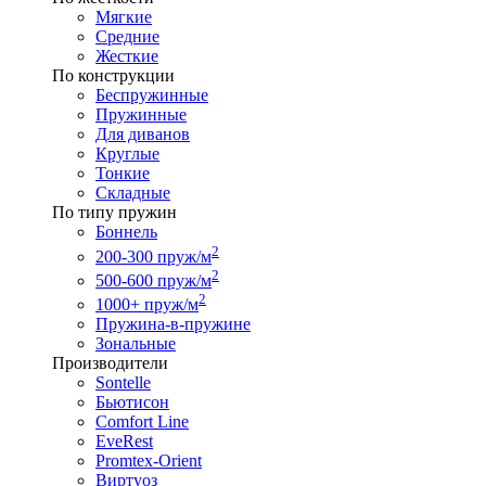
Мягкие
Средние
Жесткие
По конструкции
Беспружинные
Пружинные
Для диванов
Круглые
Тонкие
Складные
По типу пружин
Боннель
2
200-300 пруж/м
2
500-600 пруж/м
2
1000+ пруж/м
Пружина-в-пружине
Зональные
Производители
Sontelle
Бьютисон
Comfort Line
EveRest
Promtex-Orient
Виртуоз