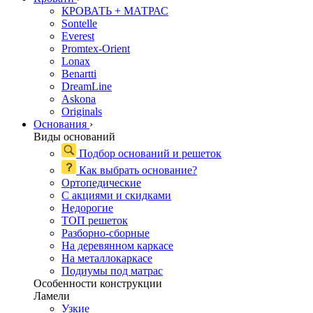
КРОВАТЬ + МАТРАС
Sontelle
Everest
Promtex-Orient
Lonax
Benartti
DreamLine
Askona
Originals
Основания
›
Виды оснований
Подбор оснований и решеток
Как выбрать основание?
Ортопедические
С акциями и скидками
Недорогие
ТОП решеток
Разборно-сборные
На деревянном каркасе
На металлокаркасе
Подиумы под матрас
Особенности конструкции
Ламели
Узкие