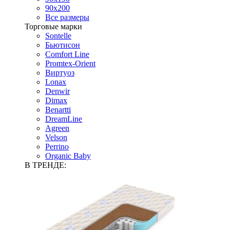
90х200
Все размеры
Торговые марки
Sontelle
Бьютисон
Comfort Line
Promtex-Orient
Виртуоз
Lonax
Denwir
Dimax
Benartti
DreamLine
Agreen
Velson
Perrino
Organic Baby
В ТРЕНДЕ: