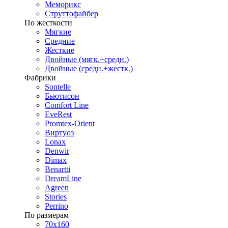
Меморикс
Струттофайбер
По жесткости
Мягкие
Средние
Жесткие
Двойные (мягк.+средн.)
Двойные (средн.+жестк.)
Фабрики
Sontelle
Бьютисон
Comfort Line
EveRest
Promtex-Orient
Виртуоз
Lonax
Denwir
Dimax
Benartti
DreamLine
Agreen
Stories
Perrino
По размерам
70х160