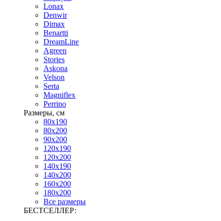
Lonax
Denwir
Dimax
Benartti
DreamLine
Agreen
Stories
Askona
Velson
Serta
Magniflex
Perrino
Размеры, см
80х190
80х200
90х200
120х190
120х200
140х190
140х200
160х200
180х200
Все размеры
БЕСТСЕЛЛЕР: