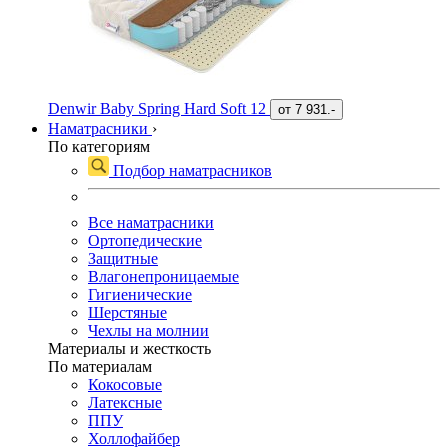
Denwir Baby Spring Hard Soft 12
от
7 931.-
Наматрасники
›
По категориям
Подбор наматрасников
Все наматрасники
Ортопедические
Защитные
Влагонепроницаемые
Гигиенические
Шерстяные
Чехлы на молнии
Материалы и жесткость
По материалам
Кокосовые
Латексные
ППУ
Холлофайбер