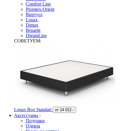
Comfort Line
Promtex-Orient
Виртуоз
Lonax
Dimax
Benartti
DreamLine
СОВЕТУЕМ:
Lonax Box Standart
от
14 012.-
Аксессуары
›
Подушки
Одеяла