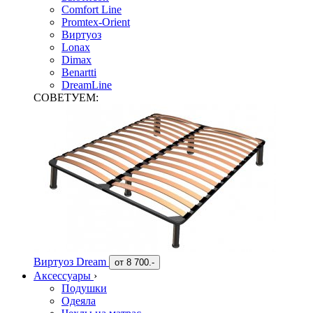
Comfort Line
Promtex-Orient
Виртуоз
Lonax
Dimax
Benartti
DreamLine
СОВЕТУЕМ:
Виртуоз Dream
от
8 700.-
Аксессуары
›
Подушки
Одеяла