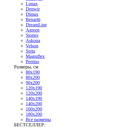
Lonax
Denwir
Dimax
Benartti
DreamLine
Agreen
Stories
Askona
Velson
Serta
Magniflex
Perrino
Размеры, см
80х190
80х200
90х200
120х190
120х200
140х190
140х200
160х200
180х200
Все размеры
БЕСТСЕЛЛЕР: