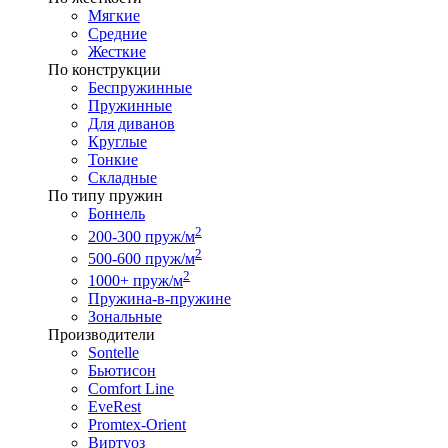
Мягкие
Средние
Жесткие
По конструкции
Беспружинные
Пружинные
Для диванов
Круглые
Тонкие
Складные
По типу пружин
Боннель
2
200-300 пруж/м
2
500-600 пруж/м
2
1000+ пруж/м
Пружина-в-пружине
Зональные
Производители
Sontelle
Бьютисон
Comfort Line
EveRest
Promtex-Orient
Виртуоз