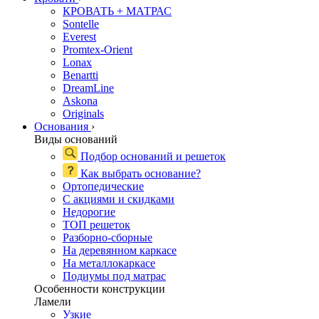
КРОВАТЬ + МАТРАС
Sontelle
Everest
Promtex-Orient
Lonax
Benartti
DreamLine
Askona
Originals
Основания
›
Виды оснований
Подбор оснований и решеток
Как выбрать основание?
Ортопедические
С акциями и скидками
Недорогие
ТОП решеток
Разборно-сборные
На деревянном каркасе
На металлокаркасе
Подиумы под матрас
Особенности конструкции
Ламели
Узкие