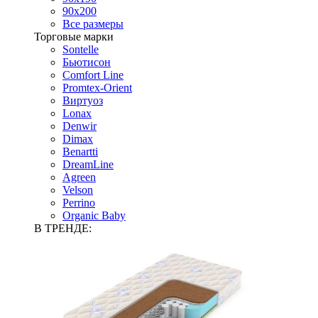
90х200
Все размеры
Торговые марки
Sontelle
Бьютисон
Comfort Line
Promtex-Orient
Виртуоз
Lonax
Denwir
Dimax
Benartti
DreamLine
Agreen
Velson
Perrino
Organic Baby
В ТРЕНДЕ: