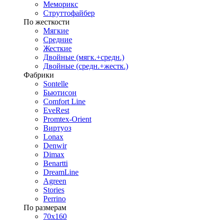
Меморикс
Струттофайбер
По жесткости
Мягкие
Средние
Жесткие
Двойные (мягк.+средн.)
Двойные (средн.+жестк.)
Фабрики
Sontelle
Бьютисон
Comfort Line
EveRest
Promtex-Orient
Виртуоз
Lonax
Denwir
Dimax
Benartti
DreamLine
Agreen
Stories
Perrino
По размерам
70х160