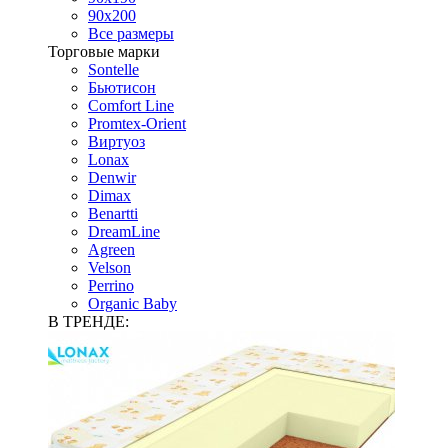
90х200
Все размеры
Торговые марки
Sontelle
Бьютисон
Comfort Line
Promtex-Orient
Виртуоз
Lonax
Denwir
Dimax
Benartti
DreamLine
Agreen
Velson
Perrino
Organic Baby
В ТРЕНДЕ: