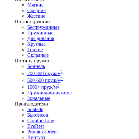
Мягкие
Средние
Жесткие
По конструкции
Беспружинные
Пружинные
Для диванов
Круглые
Тонкие
Складные
По типу пружин
Боннель
2
200-300 пруж/м
2
500-600 пруж/м
2
1000+ пруж/м
Пружина-в-пружине
Зональные
Производители
Sontelle
Бьютисон
Comfort Line
EveRest
Promtex-Orient
Виртуоз