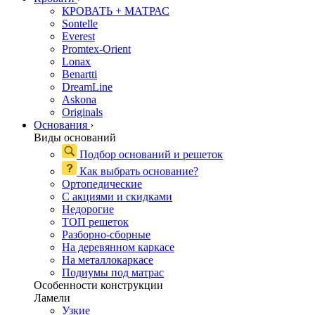
КРОВАТЬ + МАТРАС
Sontelle
Everest
Promtex-Orient
Lonax
Benartti
DreamLine
Askona
Originals
Основания
›
Виды оснований
Подбор оснований и решеток
Как выбрать основание?
Ортопедические
С акциями и скидками
Недорогие
ТОП решеток
Разборно-сборные
На деревянном каркасе
На металлокаркасе
Подиумы под матрас
Особенности конструкции
Ламели
Узкие