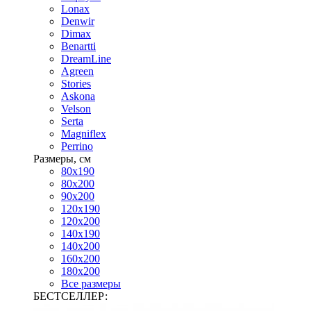
Lonax
Denwir
Dimax
Benartti
DreamLine
Agreen
Stories
Askona
Velson
Serta
Magniflex
Perrino
Размеры, см
80х190
80х200
90х200
120х190
120х200
140х190
140х200
160х200
180х200
Все размеры
БЕСТСЕЛЛЕР: