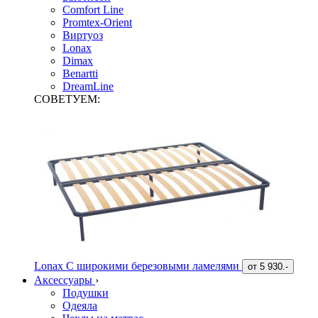
Comfort Line
Promtex-Orient
Виртуоз
Lonax
Dimax
Benartti
DreamLine
СОВЕТУЕМ:
Lonax С широкими березовыми ламелями
от
5 930.-
Аксессуары
›
Подушки
Одеяла