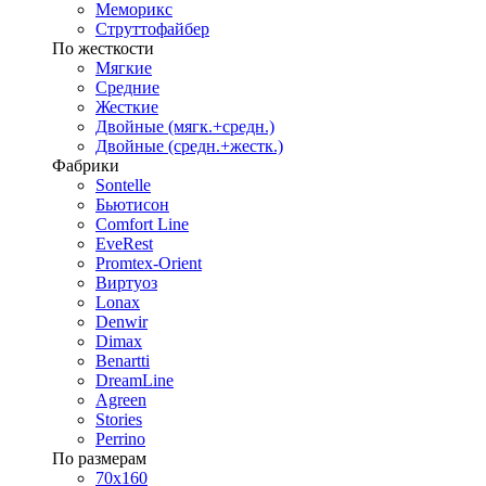
Меморикс
Струттофайбер
По жесткости
Мягкие
Средние
Жесткие
Двойные (мягк.+средн.)
Двойные (средн.+жестк.)
Фабрики
Sontelle
Бьютисон
Comfort Line
EveRest
Promtex-Orient
Виртуоз
Lonax
Denwir
Dimax
Benartti
DreamLine
Agreen
Stories
Perrino
По размерам
70х160