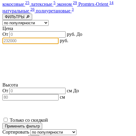
25
5
29
14
кокосовые
латексные
эконом
Promtex-Orient
26
3
натуральные
полиуретановые
ФИЛЬТРЫ 🔎
Цена
От
руб.
До
руб.
Высота
От
см
До
см
Только со скидкой
Сортировать