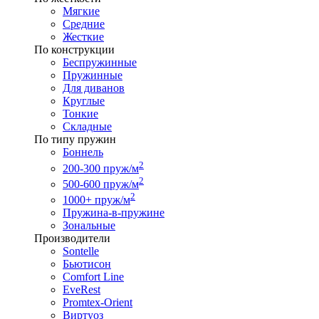
Мягкие
Средние
Жесткие
По конструкции
Беспружинные
Пружинные
Для диванов
Круглые
Тонкие
Складные
По типу пружин
Боннель
2
200-300 пруж/м
2
500-600 пруж/м
2
1000+ пруж/м
Пружина-в-пружине
Зональные
Производители
Sontelle
Бьютисон
Comfort Line
EveRest
Promtex-Orient
Виртуоз