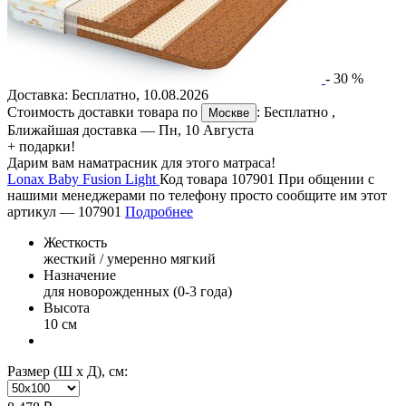
-
30
%
Доставка:
Бесплатно
,
10.08.2026
Стоимость доставки товара по
:
Бесплатно
,
Москве
Ближайшая доставка —
Пн, 10 Августа
+ подарки!
Дарим вам наматрасник для этого матраса!
Lonax Baby Fusion Light
Код товара 107901
При общении с
нашими менеджерами по телефону просто сообщите им этот
артикул —
107901
Подробнее
Жесткость
жесткий / умеренно мягкий
Назначение
для новорожденных (0-3 года)
Высота
10 см
Размер (Ш х Д), см: