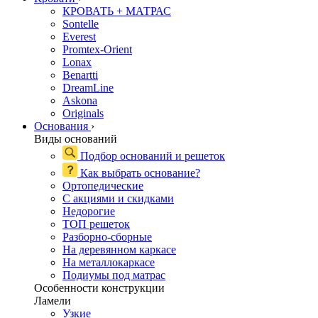
КРОВАТЬ + МАТРАС
Sontelle
Everest
Promtex-Orient
Lonax
Benartti
DreamLine
Askona
Originals
Основания
›
Виды оснований
Подбор оснований и решеток
Как выбрать основание?
Ортопедические
С акциями и скидками
Недорогие
ТОП решеток
Разборно-сборные
На деревянном каркасе
На металлокаркасе
Подиумы под матрас
Особенности конструкции
Ламели
Узкие