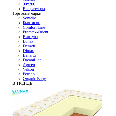
90х200
Все размеры
Торговые марки
Sontelle
Бьютисон
Comfort Line
Promtex-Orient
Виртуоз
Lonax
Denwir
Dimax
Benartti
DreamLine
Agreen
Velson
Perrino
Organic Baby
В ТРЕНДЕ: