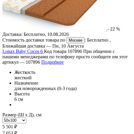
-
22
%
Доставка:
Бесплатно
,
10.08.2026
Стоимость доставки товара по
:
Бесплатно
,
Москве
Ближайшая доставка —
Пн, 10 Августа
Lonax Baby Cocos 6
Код товара 107896
При общении с
нашими менеджерами по телефону просто сообщите им этот
артикул —
107896
Подробнее
Жесткость
жесткий
Назначение
для новорожденных (0-3 года)
Высота
6 см
Размер (Ш х Д), см:
5 501 ₽
7 053 ₽