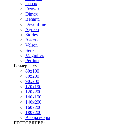
Lonax
Denwir
Dimax
Benartti
DreamLine
Agreen
Stories
Askona
Velson
Serta
Magniflex
Perrino
Размеры, см
80х190
80х200
90х200
120х190
120х200
140х190
140х200
160х200
180х200
Все размеры
БЕСТСЕЛЛЕР: