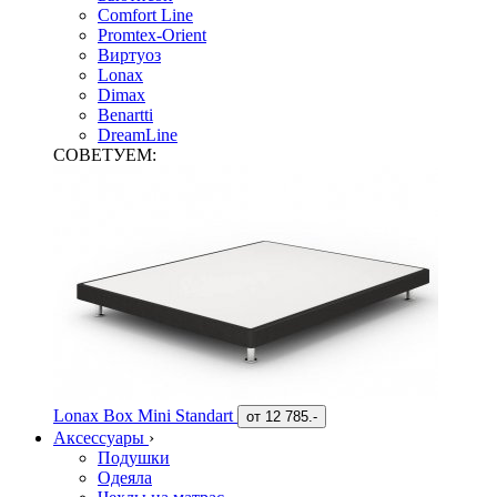
Comfort Line
Promtex-Orient
Виртуоз
Lonax
Dimax
Benartti
DreamLine
СОВЕТУЕМ:
Lonax Box Mini Standart
от
12 785.-
Аксессуары
›
Подушки
Одеяла