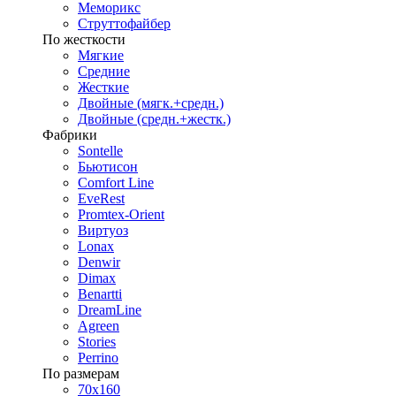
Меморикс
Струттофайбер
По жесткости
Мягкие
Средние
Жесткие
Двойные (мягк.+средн.)
Двойные (средн.+жестк.)
Фабрики
Sontelle
Бьютисон
Comfort Line
EveRest
Promtex-Orient
Виртуоз
Lonax
Denwir
Dimax
Benartti
DreamLine
Agreen
Stories
Perrino
По размерам
70х160