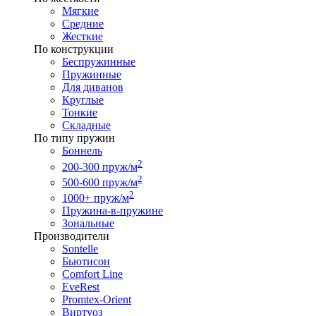
Мягкие
Средние
Жесткие
По конструкции
Беспружинные
Пружинные
Для диванов
Круглые
Тонкие
Складные
По типу пружин
Боннель
2
200-300 пруж/м
2
500-600 пруж/м
2
1000+ пруж/м
Пружина-в-пружине
Зональные
Производители
Sontelle
Бьютисон
Comfort Line
EveRest
Promtex-Orient
Виртуоз