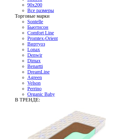
90х200
Все размеры
Торговые марки
Sontelle
Бьютисон
Comfort Line
Promtex-Orient
Виртуоз
Lonax
Denwir
Dimax
Benartti
DreamLine
Agreen
Velson
Perrino
Organic Baby
В ТРЕНДЕ: