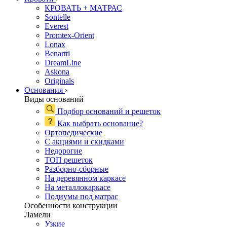
КРОВАТЬ + МАТРАС
Sontelle
Everest
Promtex-Orient
Lonax
Benartti
DreamLine
Askona
Originals
Основания
›
Виды оснований
Подбор оснований и решеток
Как выбрать основание?
Ортопедические
С акциями и скидками
Недорогие
ТОП решеток
Разборно-сборные
На деревянном каркасе
На металлокаркасе
Подиумы под матрас
Особенности конструкции
Ламели
Узкие