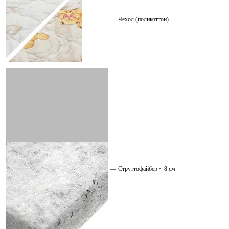
—
Чехол (поликоттон)
—
Струттофайбер ~ 8 см