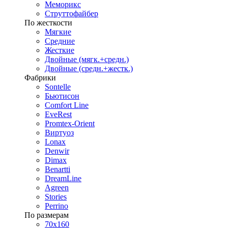
Меморикс
Струттофайбер
По жесткости
Мягкие
Средние
Жесткие
Двойные (мягк.+средн.)
Двойные (средн.+жестк.)
Фабрики
Sontelle
Бьютисон
Comfort Line
EveRest
Promtex-Orient
Виртуоз
Lonax
Denwir
Dimax
Benartti
DreamLine
Agreen
Stories
Perrino
По размерам
70х160