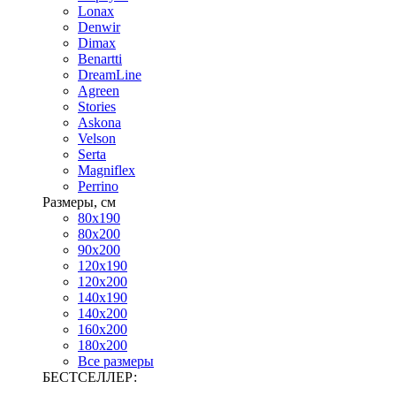
Lonax
Denwir
Dimax
Benartti
DreamLine
Agreen
Stories
Askona
Velson
Serta
Magniflex
Perrino
Размеры, см
80х190
80х200
90х200
120х190
120х200
140х190
140х200
160х200
180х200
Все размеры
БЕСТСЕЛЛЕР: