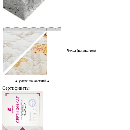
—
Чехол (поликоттон)
▲ умеренно жесткий ▲
Сертификаты