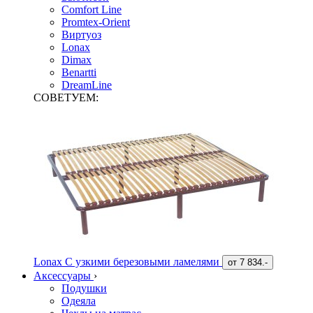
Comfort Line
Promtex-Orient
Виртуоз
Lonax
Dimax
Benartti
DreamLine
СОВЕТУЕМ:
Lonax С узкими березовыми ламелями
от
7 834.-
Аксессуары
›
Подушки
Одеяла