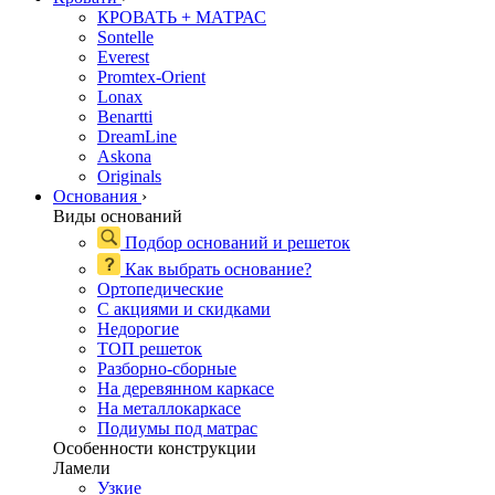
КРОВАТЬ + МАТРАС
Sontelle
Everest
Promtex-Orient
Lonax
Benartti
DreamLine
Askona
Originals
Основания
›
Виды оснований
Подбор оснований и решеток
Как выбрать основание?
Ортопедические
С акциями и скидками
Недорогие
ТОП решеток
Разборно-сборные
На деревянном каркасе
На металлокаркасе
Подиумы под матрас
Особенности конструкции
Ламели
Узкие