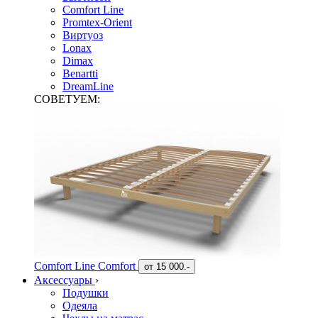
Comfort Line
Promtex-Orient
Виртуоз
Lonax
Dimax
Benartti
DreamLine
СОВЕТУЕМ:
Comfort Line Comfort
от
15 000.-
Аксессуары
›
Подушки
Одеяла