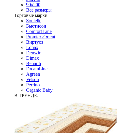
90х200
Все размеры
Торговые марки
Sontelle
Бьютисон
Comfort Line
Promtex-Orient
Виртуоз
Lonax
Denwir
Dimax
Benartti
DreamLine
Agreen
Velson
Perrino
Organic Baby
В ТРЕНДЕ: