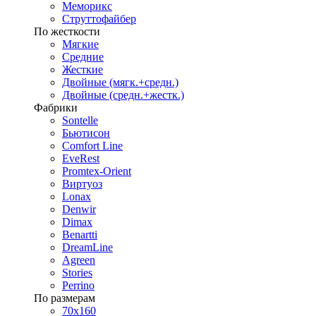
Меморикс
Струттофайбер
По жесткости
Мягкие
Средние
Жесткие
Двойные (мягк.+средн.)
Двойные (средн.+жестк.)
Фабрики
Sontelle
Бьютисон
Comfort Line
EveRest
Promtex-Orient
Виртуоз
Lonax
Denwir
Dimax
Benartti
DreamLine
Agreen
Stories
Perrino
По размерам
70х160