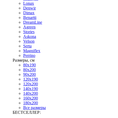
Lonax
Denwir
Dimax
Benartti
DreamLine
Agreen
Stories
Askona
Velson
Serta
Magniflex
Perrino
Размеры, см
80х190
80х200
90х200
120х190
120х200
140х190
140х200
160х200
180х200
Все размеры
БЕСТСЕЛЛЕР: