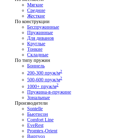
Мягкие
Средние
Жесткие
По конструкции
Беспружинные
Пружинные
Для диванов
Круглые
Тонкие
Складные
По типу пружин
Боннель
2
200-300 пруж/м
2
500-600 пруж/м
2
1000+ пруж/м
Пружина-в-пружине
Зональные
Производители
Sontelle
Бьютисон
Comfort Line
EveRest
Promtex-Orient
Виртуоз