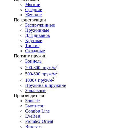
Мягкие
Средние
Жесткие
По конструкции
Беспружинные
Пружинные
Для диванов
Круглые
Тонкие
Складные
По типу пружин
Боннель
2
200-300 пруж/м
2
500-600 пруж/м
2
1000+ пруж/м
Пружина-в-пружине
Зональные
Производители
Sontelle
Бьютисон
Comfort Line
EveRest
Promtex-Orient
Виртуоз