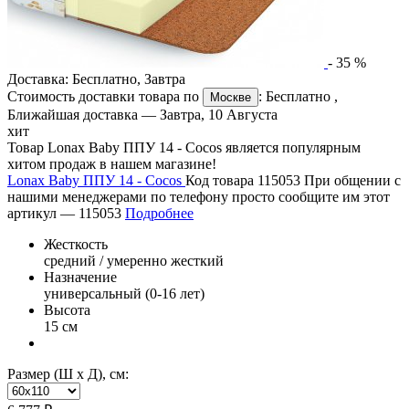
-
35
%
Доставка:
Бесплатно
,
Завтра
Стоимость доставки товара по
:
Бесплатно
,
Москве
Ближайшая доставка —
Завтра, 10 Августа
хит
Товар Lonax Baby ППУ 14 - Cocos является популярным
хитом продаж в нашем магазине!
Lonax Baby ППУ 14 - Cocos
Код товара 115053
При общении с
нашими менеджерами по телефону просто сообщите им этот
артикул —
115053
Подробнее
Жесткость
средний / умеренно жесткий
Назначение
универсальный (0-16 лет)
Высота
15 см
Размер (Ш х Д), см: