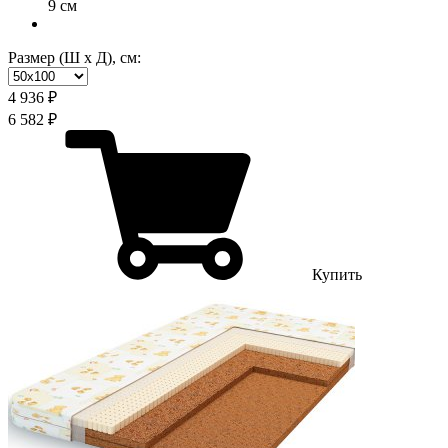
9 см
Размер (Ш х Д), см:
4 936 ₽
6 582 ₽
Купить