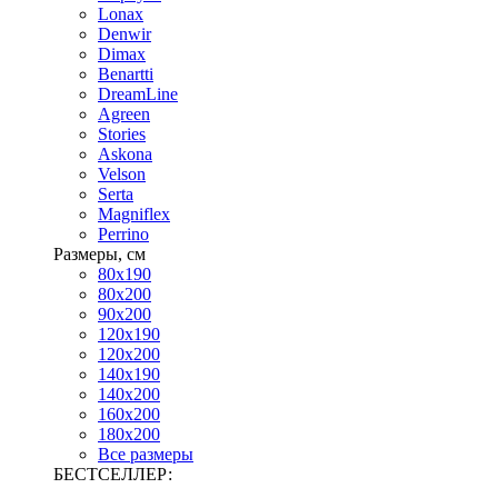
Lonax
Denwir
Dimax
Benartti
DreamLine
Agreen
Stories
Askona
Velson
Serta
Magniflex
Perrino
Размеры, см
80х190
80х200
90х200
120х190
120х200
140х190
140х200
160х200
180х200
Все размеры
БЕСТСЕЛЛЕР: