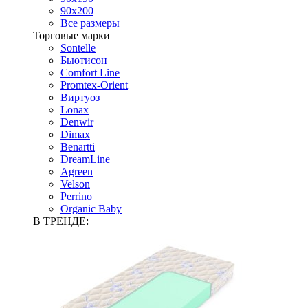
90х200
Все размеры
Торговые марки
Sontelle
Бьютисон
Comfort Line
Promtex-Orient
Виртуоз
Lonax
Denwir
Dimax
Benartti
DreamLine
Agreen
Velson
Perrino
Organic Baby
В ТРЕНДЕ: