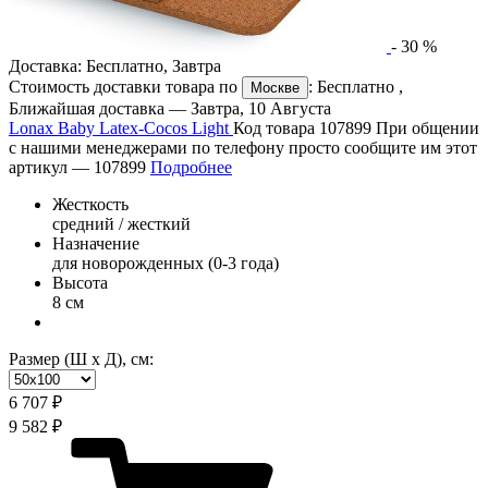
-
30
%
Доставка:
Бесплатно
,
Завтра
Стоимость доставки товара по
:
Бесплатно
,
Москве
Ближайшая доставка —
Завтра, 10 Августа
Lonax Baby Latex-Cocos Light
Код товара 107899
При общении
с нашими менеджерами по телефону просто сообщите им этот
артикул —
107899
Подробнее
Жесткость
средний / жесткий
Назначение
для новорожденных (0-3 года)
Высота
8 см
Размер (Ш х Д), см:
6 707 ₽
9 582 ₽