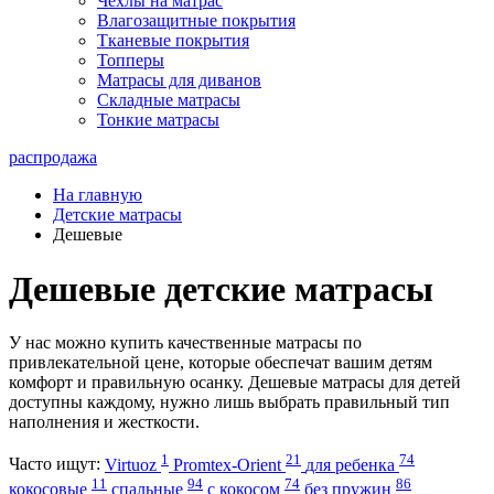
Чехлы на матрас
Влагозащитные покрытия
Тканевые покрытия
Топперы
Матрасы для диванов
Складные матрасы
Тонкие матрасы
распродажа
На главную
Детские матрасы
Дешевые
Дешевые детские матрасы
У нас можно купить качественные матрасы по
привлекательной цене, которые обеспечат вашим детям
комфорт и правильную осанку. Дешевые матрасы для детей
доступны каждому, нужно лишь выбрать правильный тип
наполнения и жесткости.
1
21
74
Часто ищут:
Virtuoz
Promtex-Orient
для ребенка
11
94
74
86
кокосовые
спальные
с кокосом
без пружин