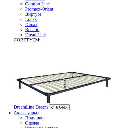
Comfort Line
Promtex-Orient
Виртуоз
Lonax
Dimax
Benartti
DreamLine
СОВЕТУЕМ:
DreamLine Dream
от
6 044.-
Аксессуары
›
Подушки
Одеяла