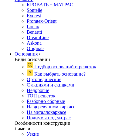
КРОВАТЬ + МАТРАС
Sontelle
Everest
Promtex-Orient
Lonax
Benartti
DreamLine
Askona
Originals
Основания
›
Виды оснований
Подбор оснований и решеток
Как выбрать основание?
Ортопедические
С акциями и скидками
Недорогие
ТОП решеток
Разборно-сборные
На деревянном каркасе
На металлокаркасе
Подиумы под матрас
Особенности конструкции
Ламели
Узкие