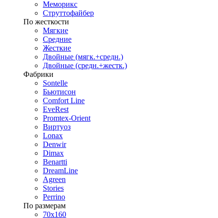
Меморикс
Струттофайбер
По жесткости
Мягкие
Средние
Жесткие
Двойные (мягк.+средн.)
Двойные (средн.+жестк.)
Фабрики
Sontelle
Бьютисон
Comfort Line
EveRest
Promtex-Orient
Виртуоз
Lonax
Denwir
Dimax
Benartti
DreamLine
Agreen
Stories
Perrino
По размерам
70х160