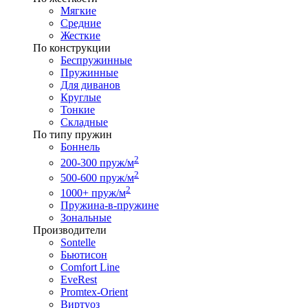
Мягкие
Средние
Жесткие
По конструкции
Беспружинные
Пружинные
Для диванов
Круглые
Тонкие
Складные
По типу пружин
Боннель
2
200-300 пруж/м
2
500-600 пруж/м
2
1000+ пруж/м
Пружина-в-пружине
Зональные
Производители
Sontelle
Бьютисон
Comfort Line
EveRest
Promtex-Orient
Виртуоз