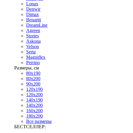
Lonax
Denwir
Dimax
Benartti
DreamLine
Agreen
Stories
Askona
Velson
Serta
Magniflex
Perrino
Размеры, см
80х190
80х200
90х200
120х190
120х200
140х190
140х200
160х200
180х200
Все размеры
БЕСТСЕЛЛЕР: