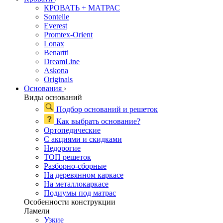
КРОВАТЬ + МАТРАС
Sontelle
Everest
Promtex-Orient
Lonax
Benartti
DreamLine
Askona
Originals
Основания
›
Виды оснований
Подбор оснований и решеток
Как выбрать основание?
Ортопедические
С акциями и скидками
Недорогие
ТОП решеток
Разборно-сборные
На деревянном каркасе
На металлокаркасе
Подиумы под матрас
Особенности конструкции
Ламели
Узкие