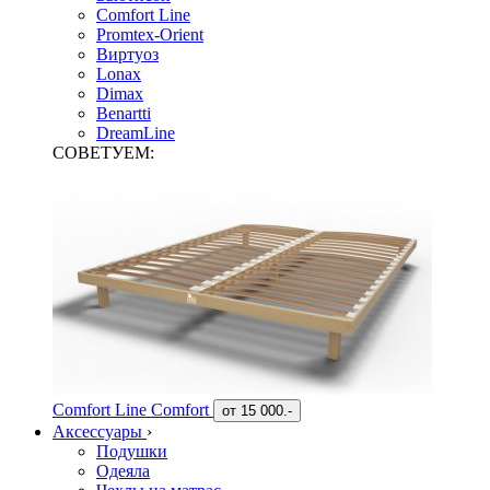
Comfort Line
Promtex-Orient
Виртуоз
Lonax
Dimax
Benartti
DreamLine
СОВЕТУЕМ:
Comfort Line Comfort
от
15 000.-
Аксессуары
›
Подушки
Одеяла