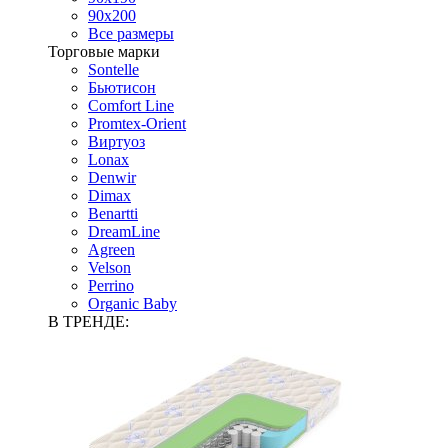
90х200
Все размеры
Торговые марки
Sontelle
Бьютисон
Comfort Line
Promtex-Orient
Виртуоз
Lonax
Denwir
Dimax
Benartti
DreamLine
Agreen
Velson
Perrino
Organic Baby
В ТРЕНДЕ: