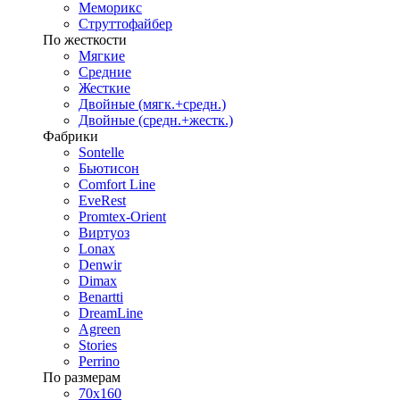
Меморикс
Струттофайбер
По жесткости
Мягкие
Средние
Жесткие
Двойные (мягк.+средн.)
Двойные (средн.+жестк.)
Фабрики
Sontelle
Бьютисон
Comfort Line
EveRest
Promtex-Orient
Виртуоз
Lonax
Denwir
Dimax
Benartti
DreamLine
Agreen
Stories
Perrino
По размерам
70х160