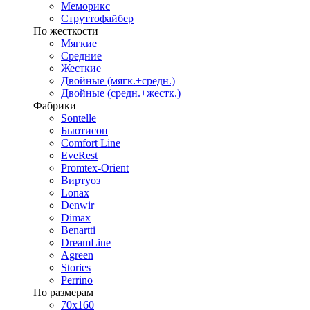
Меморикс
Струттофайбер
По жесткости
Мягкие
Средние
Жесткие
Двойные (мягк.+средн.)
Двойные (средн.+жестк.)
Фабрики
Sontelle
Бьютисон
Comfort Line
EveRest
Promtex-Orient
Виртуоз
Lonax
Denwir
Dimax
Benartti
DreamLine
Agreen
Stories
Perrino
По размерам
70х160