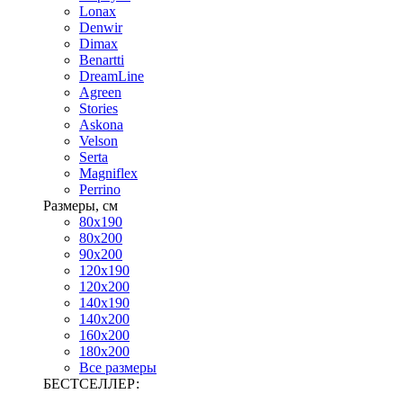
Lonax
Denwir
Dimax
Benartti
DreamLine
Agreen
Stories
Askona
Velson
Serta
Magniflex
Perrino
Размеры, см
80х190
80х200
90х200
120х190
120х200
140х190
140х200
160х200
180х200
Все размеры
БЕСТСЕЛЛЕР: