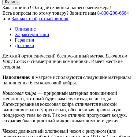
Купить
Заказ принят! Ожидайте звонка нашего менеджера!
Есть вопросы по этому товару?
Звоните нам
8-800-200-6664
или
Закажите обратный звонок
Описание
Характеристики
Гарантия
Доставка
Детский ортопедический беспружинный матрас
Бьютисон
Baby Cocos 6
симметричной компоновки. Имеет жесткие
стороны.
Наполнение:
в матрасе используются следующие материалы
наполнения: 6 см кокосовой койры.
Кокосовая койра
— природный материал повышенной
жесткости, который будет вам служить долгие годы.
Латексированная кокосовая койра отличается высокой
выносливостью и упругостью, обеспечивая правильную
поддержку тела во сне. Так же отлично пропускает воздух,
сохраняя благоприятный микроклимат внутри изделия.
Чехол:
деликатный хлопковый чехол с рисунком (или
поликоттон на выбор). Стежка: синтепон 100 г/м2, спанбонд.