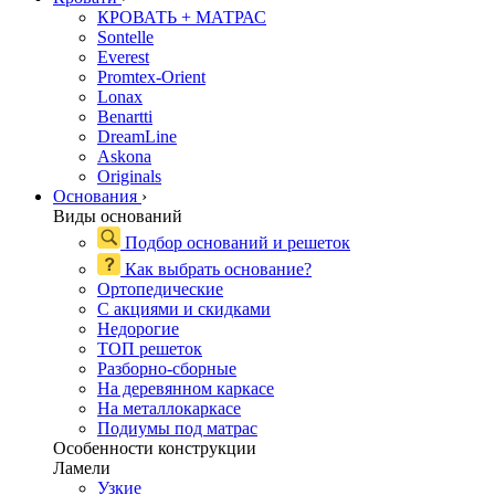
КРОВАТЬ + МАТРАС
Sontelle
Everest
Promtex-Orient
Lonax
Benartti
DreamLine
Askona
Originals
Основания
›
Виды оснований
Подбор оснований и решеток
Как выбрать основание?
Ортопедические
С акциями и скидками
Недорогие
ТОП решеток
Разборно-сборные
На деревянном каркасе
На металлокаркасе
Подиумы под матрас
Особенности конструкции
Ламели
Узкие