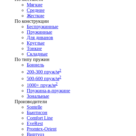
Мягкие
Средние
Жесткие
По конструкции
Беспружинные
Пружинные
Для диванов
Круглые
Тонкие
Складные
По типу пружин
Боннель
2
200-300 пруж/м
2
500-600 пруж/м
2
1000+ пруж/м
Пружина-в-пружине
Зональные
Производители
Sontelle
Бьютисон
Comfort Line
EveRest
Promtex-Orient
Виртуоз