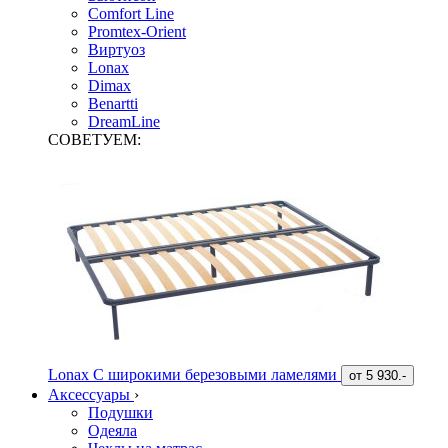
Comfort Line
Promtex-Orient
Виртуоз
Lonax
Dimax
Benartti
DreamLine
СОВЕТУЕМ:
Lonax С широкими березовыми ламелями
от
5 930.-
Аксессуары
›
Подушки
Одеяла