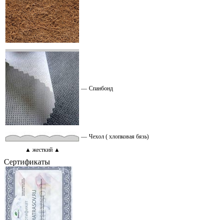
—
Спанбонд
—
Чехол ( хлопковая бязь)
▲ жесткий ▲
Сертификаты