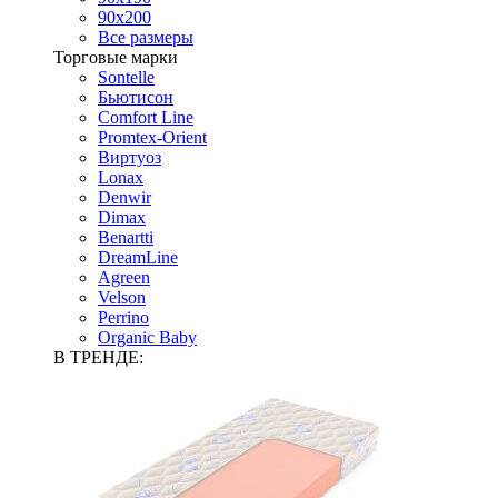
90х200
Все размеры
Торговые марки
Sontelle
Бьютисон
Comfort Line
Promtex-Orient
Виртуоз
Lonax
Denwir
Dimax
Benartti
DreamLine
Agreen
Velson
Perrino
Organic Baby
В ТРЕНДЕ: