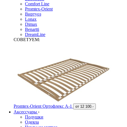
Comfort Line
Promtex-Orient
Виртуоз
Lonax
Dimax
Benartti
DreamLine
СОВЕТУЕМ:
Promtex-Orient Ортофлекс А-1
от
12 100.-
Аксессуары
›
Подушки
Одеяла