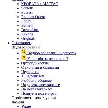
КРОВАТЬ + МАТРАС
Sontelle
Everest
Promtex-Orient
Lonax
Benartti
DreamLine
Askona
Originals
Основания
›
Виды оснований
Подбор оснований и решеток
Как выбрать основание?
Ортопедические
С акциями и скидками
Недорогие
ТОП решеток
Разборно-сборные
На деревянном каркасе
На металлокаркасе
Подиумы под матрас
Особенности конструкции
Ламели
Узкие