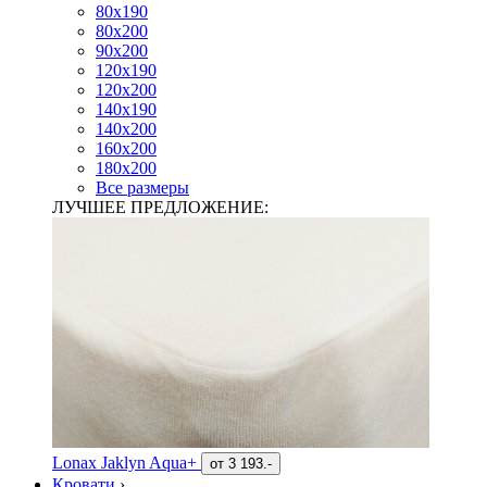
80х190
80х200
90х200
120х190
120х200
140х190
140х200
160х200
180х200
Все размеры
ЛУЧШЕЕ ПРЕДЛОЖЕНИЕ:
Lonax Jaklyn Aqua+
от
3 193.-
Кровати
›