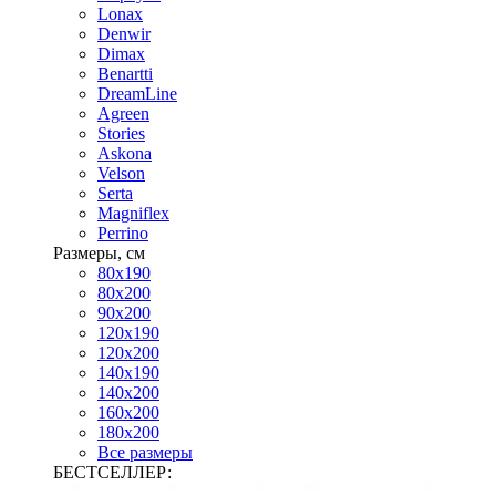
Lonax
Denwir
Dimax
Benartti
DreamLine
Agreen
Stories
Askona
Velson
Serta
Magniflex
Perrino
Размеры, см
80х190
80х200
90х200
120х190
120х200
140х190
140х200
160х200
180х200
Все размеры
БЕСТСЕЛЛЕР: