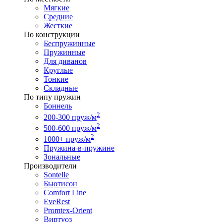
Мягкие
Средние
Жесткие
По конструкции
Беспружинные
Пружинные
Для диванов
Круглые
Тонкие
Складные
По типу пружин
Боннель
2
200-300 пруж/м
2
500-600 пруж/м
2
1000+ пруж/м
Пружина-в-пружине
Зональные
Производители
Sontelle
Бьютисон
Comfort Line
EveRest
Promtex-Orient
Виртуоз