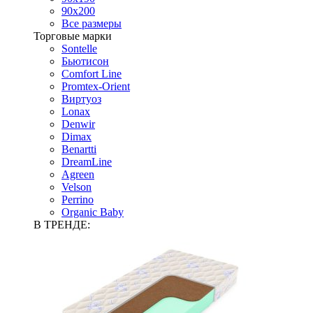
90х200
Все размеры
Торговые марки
Sontelle
Бьютисон
Comfort Line
Promtex-Orient
Виртуоз
Lonax
Denwir
Dimax
Benartti
DreamLine
Agreen
Velson
Perrino
Organic Baby
В ТРЕНДЕ: