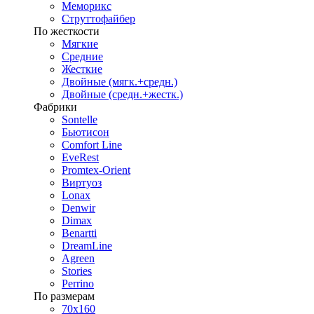
Меморикс
Струттофайбер
По жесткости
Мягкие
Средние
Жесткие
Двойные (мягк.+средн.)
Двойные (средн.+жестк.)
Фабрики
Sontelle
Бьютисон
Comfort Line
EveRest
Promtex-Orient
Виртуоз
Lonax
Denwir
Dimax
Benartti
DreamLine
Agreen
Stories
Perrino
По размерам
70х160