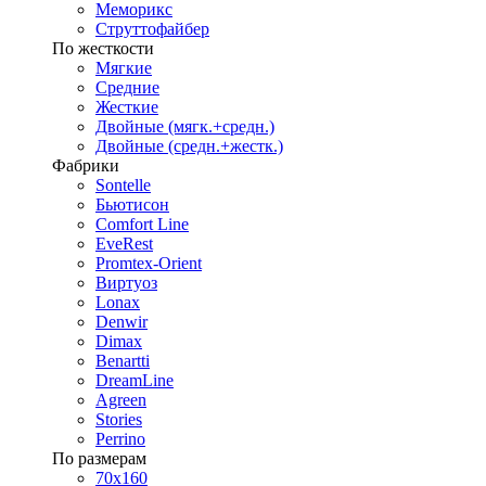
Меморикс
Струттофайбер
По жесткости
Мягкие
Средние
Жесткие
Двойные (мягк.+средн.)
Двойные (средн.+жестк.)
Фабрики
Sontelle
Бьютисон
Comfort Line
EveRest
Promtex-Orient
Виртуоз
Lonax
Denwir
Dimax
Benartti
DreamLine
Agreen
Stories
Perrino
По размерам
70х160