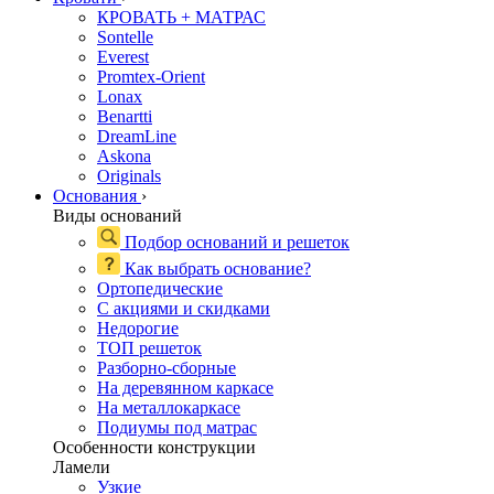
КРОВАТЬ + МАТРАС
Sontelle
Everest
Promtex-Orient
Lonax
Benartti
DreamLine
Askona
Originals
Основания
›
Виды оснований
Подбор оснований и решеток
Как выбрать основание?
Ортопедические
С акциями и скидками
Недорогие
ТОП решеток
Разборно-сборные
На деревянном каркасе
На металлокаркасе
Подиумы под матрас
Особенности конструкции
Ламели
Узкие