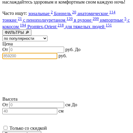
наслаждайтесь здоровым и комфортным сном каждую ночь!
2
20
114
Часто ищут:
зональные
Боннель
анатомические
21
120
209
5
тонкие
с пенополиуретаном
в рулоне
импортные
с
194
218
151
кокосом
Promtex-Orient
для тяжелых людей
ФИЛЬТРЫ 🔎
Цена
От
руб.
До
руб.
Высота
От
см
До
см
Только со скидкой