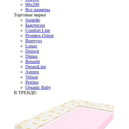
90х200
Все размеры
Торговые марки
Sontelle
Бьютисон
Comfort Line
Promtex-Orient
Виртуоз
Lonax
Denwir
Dimax
Benartti
DreamLine
Agreen
Velson
Perrino
Organic Baby
В ТРЕНДЕ: