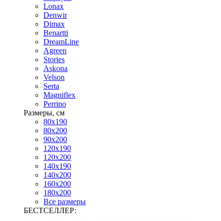
Lonax
Denwir
Dimax
Benartti
DreamLine
Agreen
Stories
Askona
Velson
Serta
Magniflex
Perrino
Размеры, см
80х190
80х200
90х200
120х190
120х200
140х190
140х200
160х200
180х200
Все размеры
БЕСТСЕЛЛЕР: