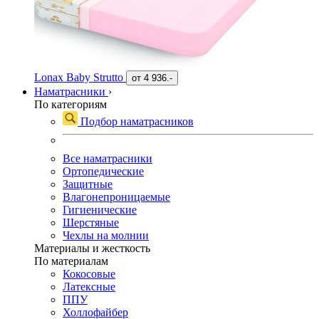
Lonax Baby Strutto
от
4 936.-
Наматрасники
›
По категориям
Подбор наматрасников
Все наматрасники
Ортопедические
Защитные
Влагонепроницаемые
Гигиенические
Шерстяные
Чехлы на молнии
Материалы и жесткость
По материалам
Кокосовые
Латексные
ППУ
Холлофайбер