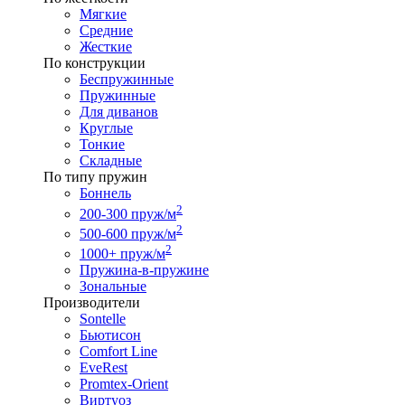
Мягкие
Средние
Жесткие
По конструкции
Беспружинные
Пружинные
Для диванов
Круглые
Тонкие
Складные
По типу пружин
Боннель
2
200-300 пруж/м
2
500-600 пруж/м
2
1000+ пруж/м
Пружина-в-пружине
Зональные
Производители
Sontelle
Бьютисон
Comfort Line
EveRest
Promtex-Orient
Виртуоз