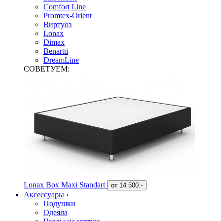
Comfort Line
Promtex-Orient
Виртуоз
Lonax
Dimax
Benartti
DreamLine
СОВЕТУЕМ:
Lonax Box Maxi Standart
от
14 500.-
Аксессуары
›
Подушки
Одеяла