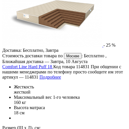
-
25
%
Доставка:
Бесплатно
,
Завтра
Стоимость доставки товара по
:
Бесплатно
,
Москве
Ближайшая доставка —
Завтра, 10 Августа
Comfort Line Hard Puff 18
Код товара 114831
При общении с
нашими менеджерами по телефону просто сообщите им этот
артикул —
114831
Подробнее
Жесткость
жесткий
Максимальный вес 1-го человека
160 кг
Высота матраса
18 см
Размер (Ш х Д), см: