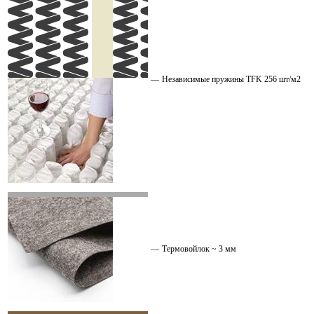
—
Независимые пружины TFK 256 шт/м2
—
Термовойлок ~ 3 мм