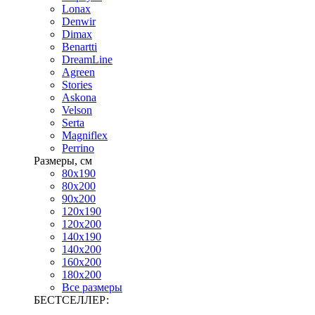
Lonax
Denwir
Dimax
Benartti
DreamLine
Agreen
Stories
Askona
Velson
Serta
Magniflex
Perrino
Размеры, см
80х190
80х200
90х200
120х190
120х200
140х190
140х200
160х200
180х200
Все размеры
БЕСТСЕЛЛЕР: