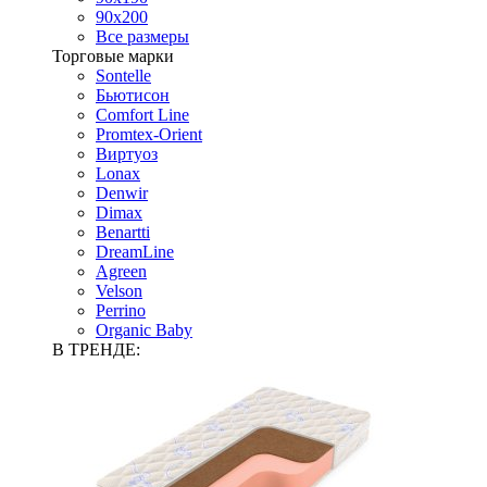
90х200
Все размеры
Торговые марки
Sontelle
Бьютисон
Comfort Line
Promtex-Orient
Виртуоз
Lonax
Denwir
Dimax
Benartti
DreamLine
Agreen
Velson
Perrino
Organic Baby
В ТРЕНДЕ: