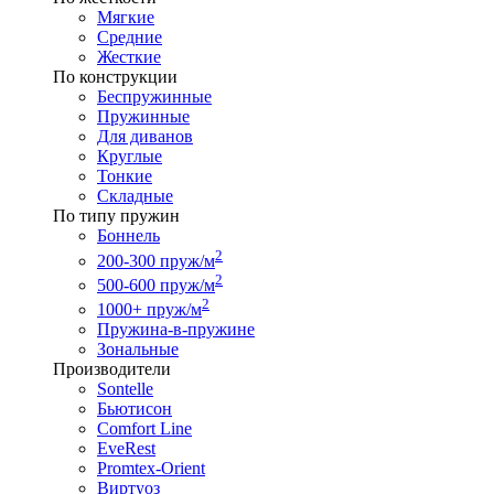
Мягкие
Средние
Жесткие
По конструкции
Беспружинные
Пружинные
Для диванов
Круглые
Тонкие
Складные
По типу пружин
Боннель
2
200-300 пруж/м
2
500-600 пруж/м
2
1000+ пруж/м
Пружина-в-пружине
Зональные
Производители
Sontelle
Бьютисон
Comfort Line
EveRest
Promtex-Orient
Виртуоз