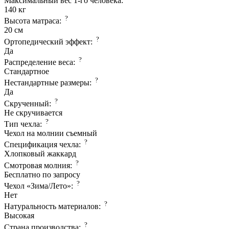
Максимальный вес 1-го человека:
140 кг
?
Высота матраса:
20 см
?
Ортопедический эффект:
Да
?
Распределение веса:
Стандартное
?
Нестандартные размеры:
Да
?
Скрученный:
Не скручивается
?
Тип чехла:
Чехол на молнии съемный
?
Спецификация чехла:
Хлопковый жаккард
?
Смотровая молния:
Бесплатно по запросу
?
Чехол «Зима/Лето»:
Нет
?
Натуральность материалов:
Высокая
?
Страна производcтва: