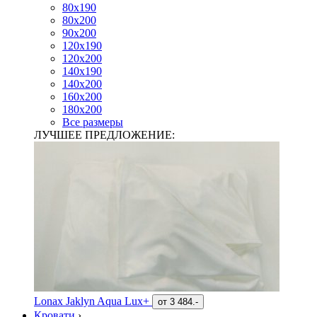
80х190
80х200
90х200
120х190
120х200
140х190
140х200
160х200
180х200
Все размеры
ЛУЧШЕЕ ПРЕДЛОЖЕНИЕ:
Lonax Jaklyn Aqua Lux+
от
3 484.-
Кровати
›