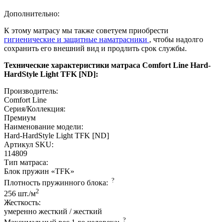
Дополнительно:
К этому матрасу мы также советуем приобрести
гигиенические и защитные наматрасники
, чтобы надолго
сохранить его внешний вид и продлить срок службы.
Технические характеристики матраса Comfort Line Hard-
HardStyle Light TFK [ND]:
Производитель:
Comfort Line
Серия/Коллекция:
Премиум
Наименование модели:
Hard-HardStyle Light TFK [ND]
Артикул SKU:
114809
Тип матраса:
Блок пружин «TFK»
?
Плотность пружинного блока:
2
256 шт./м
Жесткость:
умеренно жесткий / жесткий
?