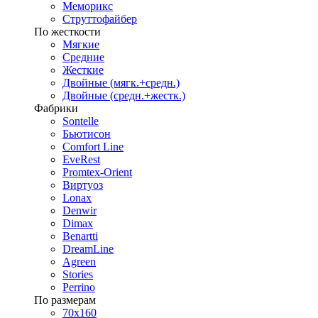
Меморикс
Струттофайбер
По жесткости
Мягкие
Средние
Жесткие
Двойные (мягк.+средн.)
Двойные (средн.+жестк.)
Фабрики
Sontelle
Бьютисон
Comfort Line
EveRest
Promtex-Orient
Виртуоз
Lonax
Denwir
Dimax
Benartti
DreamLine
Agreen
Stories
Perrino
По размерам
70х160