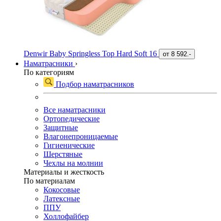
Denwir Baby Springless Top Hard Soft 16
от
8 592.-
Наматрасники
›
По категориям
Подбор наматрасников
Все наматрасники
Ортопедические
Защитные
Влагонепроницаемые
Гигиенические
Шерстяные
Чехлы на молнии
Материалы и жесткость
По материалам
Кокосовые
Латексные
ППУ
Холлофайбер