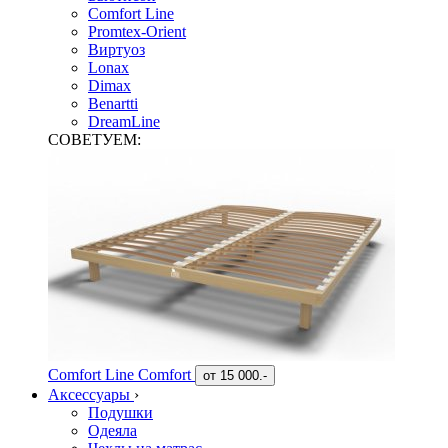
Comfort Line
Promtex-Orient
Виртуоз
Lonax
Dimax
Benartti
DreamLine
СОВЕТУЕМ:
Comfort Line Comfort
от
15 000.-
Аксессуары
›
Подушки
Одеяла