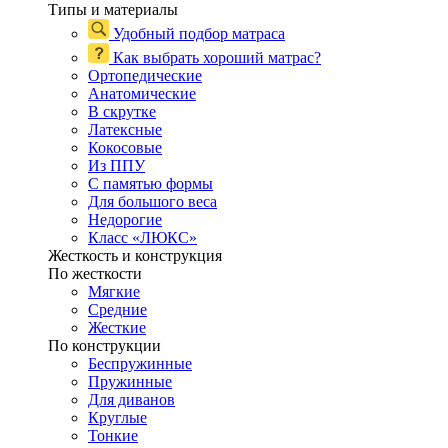
Типы и материалы
Удобный подбор матраса
Как выбрать хороший матрас?
Ортопедические
Анатомические
В скрутке
Латексные
Кокосовые
Из ППУ
С памятью формы
Для большого веса
Недорогие
Класс «ЛЮКС»
Жесткость и конструкция
По жесткости
Мягкие
Средние
Жесткие
По конструкции
Беспружинные
Пружинные
Для диванов
Круглые
Тонкие