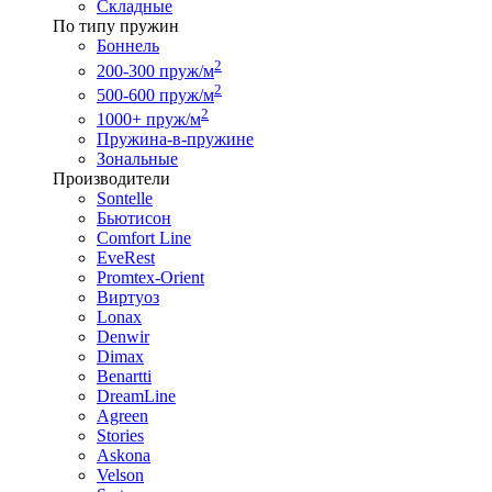
Складные
По типу пружин
Боннель
2
200-300 пруж/м
2
500-600 пруж/м
2
1000+ пруж/м
Пружина-в-пружине
Зональные
Производители
Sontelle
Бьютисон
Comfort Line
EveRest
Promtex-Orient
Виртуоз
Lonax
Denwir
Dimax
Benartti
DreamLine
Agreen
Stories
Askona
Velson