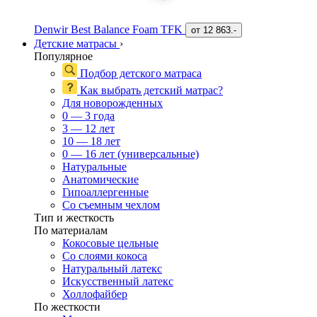
Denwir Best Balance Foam TFK
от
12 863.-
Детские матрасы
›
Популярное
Подбор детского матраса
Как выбрать детский матрас?
Для новорожденных
0 — 3 года
3 — 12 лет
10 — 18 лет
0 — 16 лет (универсальные)
Натуральные
Анатомические
Гипоаллергенные
Со съемным чехлом
Тип и жесткость
По материалам
Кокосовые цельные
Со слоями кокоса
Натуральный латекс
Искусственный латекс
Холлофайбер
По жесткости