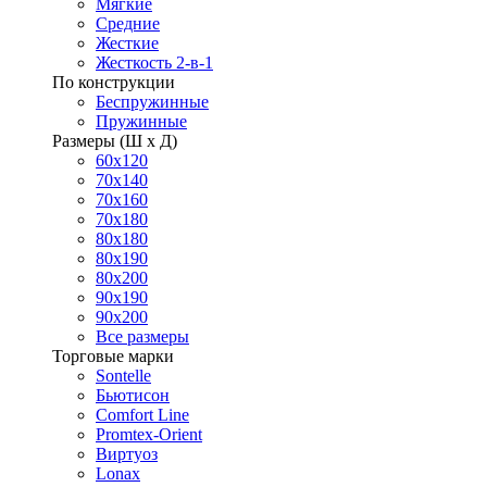
Мягкие
Средние
Жесткие
Жесткость 2-в-1
По конструкции
Беспружинные
Пружинные
Размеры (Ш х Д)
60х120
70х140
70х160
70х180
80х180
80х190
80х200
90х190
90х200
Все размеры
Торговые марки
Sontelle
Бьютисон
Comfort Line
Promtex-Orient
Виртуоз
Lonax