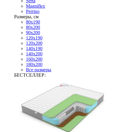
Serta
Magniflex
Perrino
Размеры, см
80х190
80х200
90х200
120х190
120х200
140х190
140х200
160х200
180х200
Все размеры
БЕСТСЕЛЛЕР: