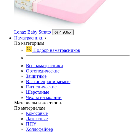
Lonax Baby Strutto
от
4 936.-
Наматрасники
›
По категориям
Подбор наматрасников
Все наматрасники
Ортопедические
Защитные
Влагонепроницаемые
Гигиенические
Шерстяные
Чехлы на молнии
Материалы и жесткость
По материалам
Кокосовые
Латексные
ППУ
Холлофайбер