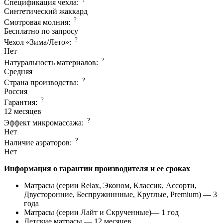
Спецификация чехла:
Синтетический жаккард
?
Смотровая молния:
Бесплатно по запросу
?
Чехол «Зима/Лето»:
Нет
?
Натуральность материалов:
Средняя
?
Страна производcтва:
Россия
?
Гарантия:
12 месяцев
?
Эффект микромассажа:
Нет
?
Наличие аэраторов:
Нет
Информация о гарантии производителя и ее сроках
Матрасы (серии Relax, Эконом, Классик, Ассорти,
Двусторонние, Беспружиннные, Круглые, Premium) — 3
года
Матрасы (серии Лайт и Скрученные)— 1 год
Детские матрасы — 12 месяцев