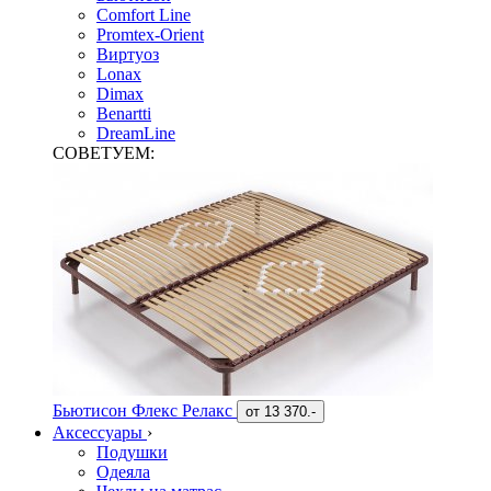
Comfort Line
Promtex-Orient
Виртуоз
Lonax
Dimax
Benartti
DreamLine
СОВЕТУЕМ:
Бьютисон Флекс Релакс
от
13 370.-
Аксессуары
›
Подушки
Одеяла