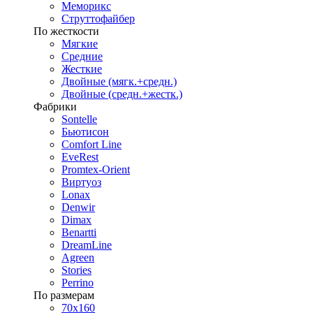
Меморикс
Струттофайбер
По жесткости
Мягкие
Средние
Жесткие
Двойные (мягк.+средн.)
Двойные (средн.+жестк.)
Фабрики
Sontelle
Бьютисон
Comfort Line
EveRest
Promtex-Orient
Виртуоз
Lonax
Denwir
Dimax
Benartti
DreamLine
Agreen
Stories
Perrino
По размерам
70х160