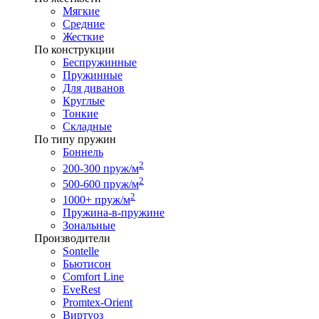
Мягкие
Средние
Жесткие
По конструкции
Беспружинные
Пружинные
Для диванов
Круглые
Тонкие
Складные
По типу пружин
Боннель
2
200-300 пруж/м
2
500-600 пруж/м
2
1000+ пруж/м
Пружина-в-пружине
Зональные
Производители
Sontelle
Бьютисон
Comfort Line
EveRest
Promtex-Orient
Виртуоз