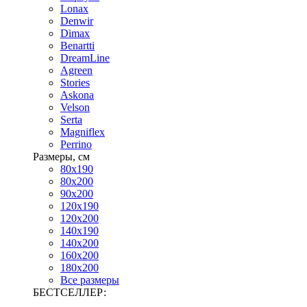
Lonax
Denwir
Dimax
Benartti
DreamLine
Agreen
Stories
Askona
Velson
Serta
Magniflex
Perrino
Размеры, см
80х190
80х200
90х200
120х190
120х200
140х190
140х200
160х200
180х200
Все размеры
БЕСТСЕЛЛЕР: