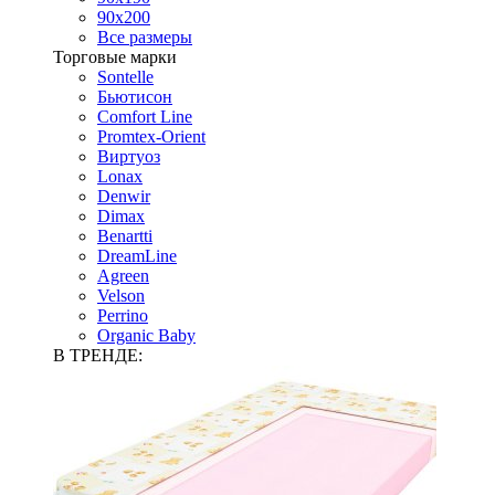
90х200
Все размеры
Торговые марки
Sontelle
Бьютисон
Comfort Line
Promtex-Orient
Виртуоз
Lonax
Denwir
Dimax
Benartti
DreamLine
Agreen
Velson
Perrino
Organic Baby
В ТРЕНДЕ: