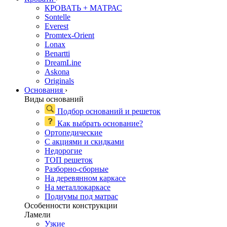
КРОВАТЬ + МАТРАС
Sontelle
Everest
Promtex-Orient
Lonax
Benartti
DreamLine
Askona
Originals
Основания
›
Виды оснований
Подбор оснований и решеток
Как выбрать основание?
Ортопедические
С акциями и скидками
Недорогие
ТОП решеток
Разборно-сборные
На деревянном каркасе
На металлокаркасе
Подиумы под матрас
Особенности конструкции
Ламели
Узкие