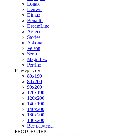
Lonax
Denwir
Dimax
Benartti
DreamLine
Agreen
Stories
Askona
Velson
Serta
Magniflex
Perrino
Размеры, см
80х190
80х200
90х200
120х190
120х200
140х190
140х200
160х200
180х200
Все размеры
БЕСТСЕЛЛЕР: