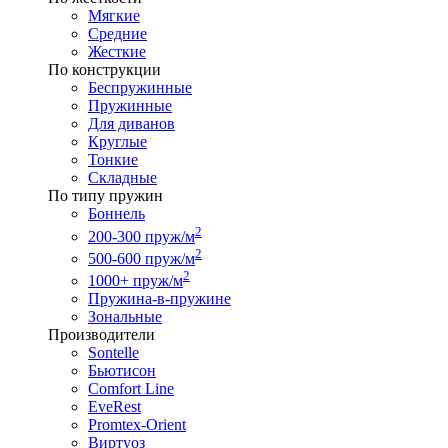
Мягкие
Средние
Жесткие
По конструкции
Беспружинные
Пружинные
Для диванов
Круглые
Тонкие
Складные
По типу пружин
Боннель
2
200-300 пруж/м
2
500-600 пруж/м
2
1000+ пруж/м
Пружина-в-пружине
Зональные
Производители
Sontelle
Бьютисон
Comfort Line
EveRest
Promtex-Orient
Виртуоз