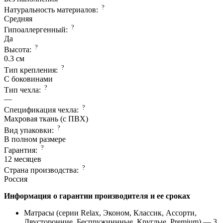
?
Натуральность материалов:
Средняя
?
Гипоаллергенный:
Да
?
Высота:
0.3 см
?
Тип крепления:
С боковинами
?
Тип чехла:
—
?
Спецификация чехла:
Махровая ткань (с ПВХ)
?
Вид упаковки:
В полном размере
?
Гарантия:
12 месяцев
?
Страна производcтва:
Россия
Информация о гарантии производителя и ее сроках
Матрасы (серии Relax, Эконом, Классик, Ассорти,
Двусторонние, Беспружиннные, Круглые, Premium) — 3