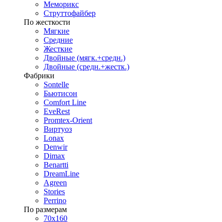
Меморикс
Струттофайбер
По жесткости
Мягкие
Средние
Жесткие
Двойные (мягк.+средн.)
Двойные (средн.+жестк.)
Фабрики
Sontelle
Бьютисон
Comfort Line
EveRest
Promtex-Orient
Виртуоз
Lonax
Denwir
Dimax
Benartti
DreamLine
Agreen
Stories
Perrino
По размерам
70х160