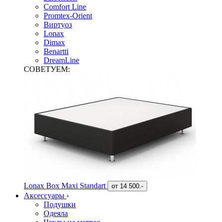
Comfort Line
Promtex-Orient
Виртуоз
Lonax
Dimax
Benartti
DreamLine
СОВЕТУЕМ:
Lonax Box Maxi Standart
от
14 500.-
Аксессуары
›
Подушки
Одеяла