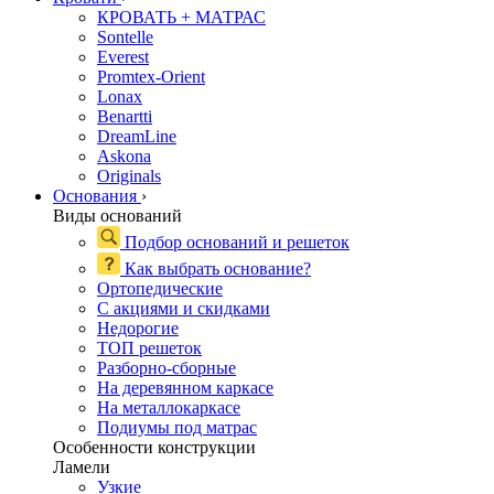
КРОВАТЬ + МАТРАС
Sontelle
Everest
Promtex-Orient
Lonax
Benartti
DreamLine
Askona
Originals
Основания
›
Виды оснований
Подбор оснований и решеток
Как выбрать основание?
Ортопедические
С акциями и скидками
Недорогие
ТОП решеток
Разборно-сборные
На деревянном каркасе
На металлокаркасе
Подиумы под матрас
Особенности конструкции
Ламели
Узкие