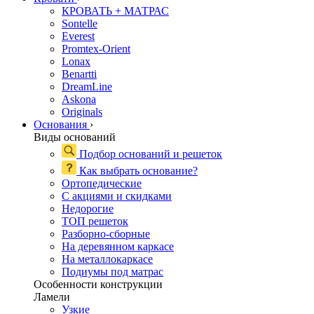
КРОВАТЬ + МАТРАС
Sontelle
Everest
Promtex-Orient
Lonax
Benartti
DreamLine
Askona
Originals
Основания
›
Виды оснований
Подбор оснований и решеток
Как выбрать основание?
Ортопедические
С акциями и скидками
Недорогие
ТОП решеток
Разборно-сборные
На деревянном каркасе
На металлокаркасе
Подиумы под матрас
Особенности конструкции
Ламели
Узкие