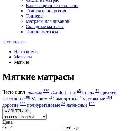
Чехлы на матрас
Влагозащитные покрытия
Тканевые покрытия
Топперы
Матрасы для диванов
Складные матрасы
Тонкие матрасы
распродажа
На главную
Матрасы
Мягкие
Мягкие матрасы
229
45
52
Часто ищут:
эконом
Comfort Line
Lonax
средней
188
127
4
104
жесткости
Memory
импортные
массажные
303
36
139
дорогие
полиуретановые
латексные
ФИЛЬТРЫ 🔎
Цена
От
руб.
До