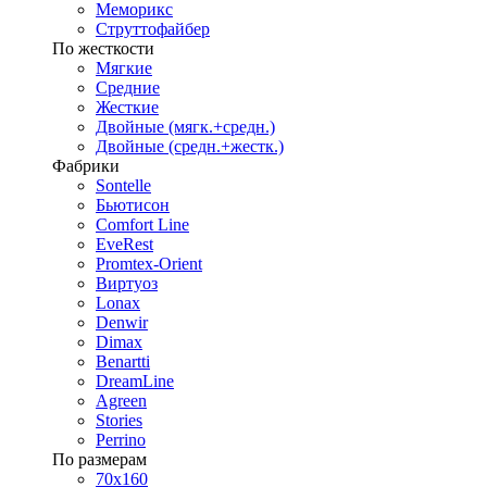
Меморикс
Струттофайбер
По жесткости
Мягкие
Средние
Жесткие
Двойные (мягк.+средн.)
Двойные (средн.+жестк.)
Фабрики
Sontelle
Бьютисон
Comfort Line
EveRest
Promtex-Orient
Виртуоз
Lonax
Denwir
Dimax
Benartti
DreamLine
Agreen
Stories
Perrino
По размерам
70х160