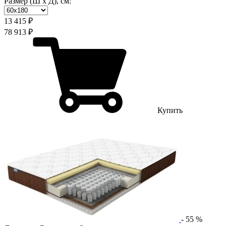
Размер (Ш х Д), см:
13 415 ₽
78 913 ₽
Купить
-
55
%