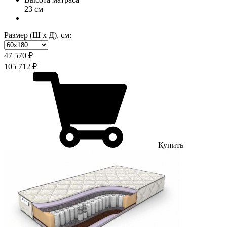
23 см
Размер (Ш х Д), см:
47 570 ₽
105 712 ₽
Купить