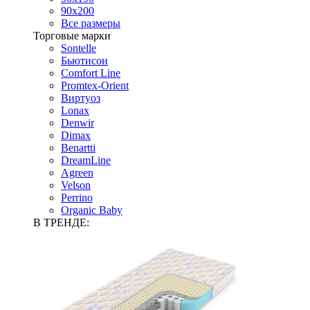
90х200
Все размеры
Торговые марки
Sontelle
Бьютисон
Comfort Line
Promtex-Orient
Виртуоз
Lonax
Denwir
Dimax
Benartti
DreamLine
Agreen
Velson
Perrino
Organic Baby
В ТРЕНДЕ: