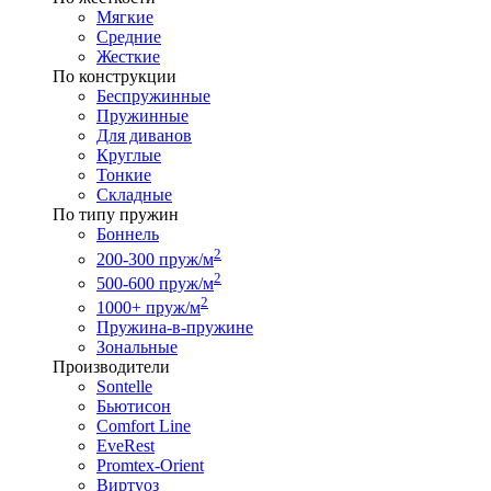
Мягкие
Средние
Жесткие
По конструкции
Беспружинные
Пружинные
Для диванов
Круглые
Тонкие
Складные
По типу пружин
Боннель
2
200-300 пруж/м
2
500-600 пруж/м
2
1000+ пруж/м
Пружина-в-пружине
Зональные
Производители
Sontelle
Бьютисон
Comfort Line
EveRest
Promtex-Orient
Виртуоз