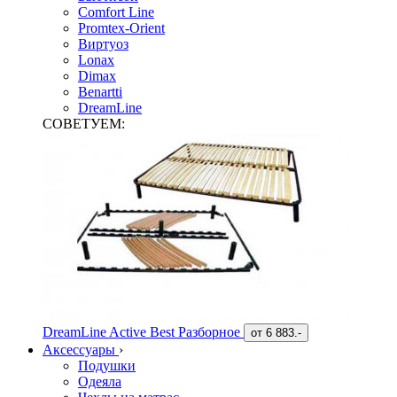
Comfort Line
Promtex-Orient
Виртуоз
Lonax
Dimax
Benartti
DreamLine
СОВЕТУЕМ:
DreamLine Active Best Разборное
от
6 883.-
Аксессуары
›
Подушки
Одеяла