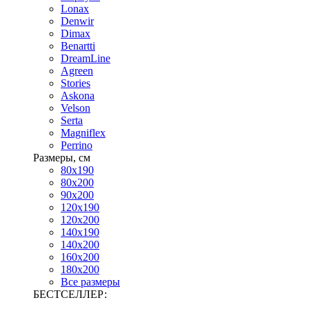
Lonax
Denwir
Dimax
Benartti
DreamLine
Agreen
Stories
Askona
Velson
Serta
Magniflex
Perrino
Размеры, см
80х190
80х200
90х200
120х190
120х200
140х190
140х200
160х200
180х200
Все размеры
БЕСТСЕЛЛЕР: