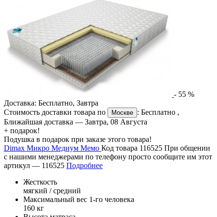
-
55
%
Доставка:
Бесплатно
,
Завтра
Стоимость доставки товара по
:
Бесплатно
,
Москве
Ближайшая доставка —
Завтра, 08 Августа
+ подарок!
Подушка в подарок при заказе этого товара!
Dimax Микро Медиум Мемо
Код товара 116525
При общении
с нашими менеджерами по телефону просто сообщите им этот
артикул —
116525
Подробнее
Жесткость
мягкий / средний
Максимальный вес 1-го человека
160 кг
Высота матраса