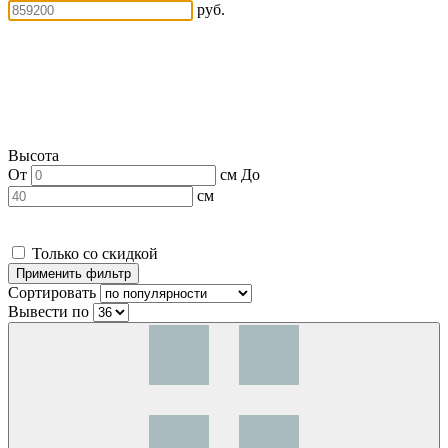
руб.
Высота
От
см
До
см
Только со скидкой
Сортировать
Вывести по