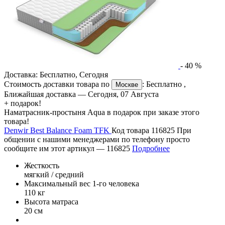
-
40
%
Доставка:
Бесплатно
,
Сегодня
Стоимость доставки товара по
:
Бесплатно
,
Москве
Ближайшая доставка —
Сегодня, 07 Августа
+ подарок!
Наматрасник-простыня Aqua в подарок при заказе этого
товара!
Denwir Best Balance Foam TFK
Код товара 116825
При
общении с нашими менеджерами по телефону просто
сообщите им этот артикул —
116825
Подробнее
Жесткость
мягкий / средний
Максимальный вес 1-го человека
110 кг
Высота матраса
20 см