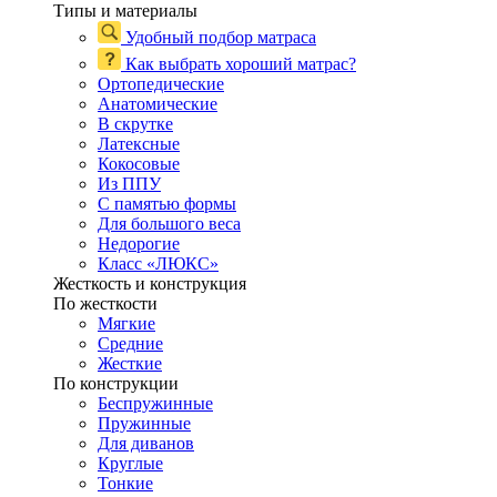
Типы и материалы
Удобный подбор матраса
Как выбрать хороший матрас?
Ортопедические
Анатомические
В скрутке
Латексные
Кокосовые
Из ППУ
С памятью формы
Для большого веса
Недорогие
Класс «ЛЮКС»
Жесткость и конструкция
По жесткости
Мягкие
Средние
Жесткие
По конструкции
Беспружинные
Пружинные
Для диванов
Круглые
Тонкие