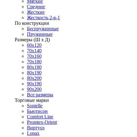
Мягкие
Средние
Жесткие
Жесткость 2-в-1
По конструкции
Беспружинные
Пружинные
Размеры (Ш х Д)
60х120
70х140
70х160
70х180
80х180
80х190
80х200
90х190
90х200
Все размеры
Торговые марки
Sontelle
Бьютисон
Comfort Line
Promtex-Orient
Виртуоз
Lonax