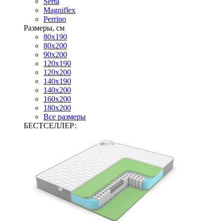
Serta
Magniflex
Perrino
Размеры, см
80х190
80х200
90х200
120х190
120х200
140х190
140х200
160х200
180х200
Все размеры
БЕСТСЕЛЛЕР: