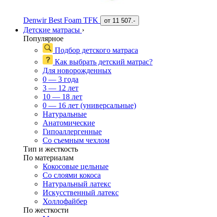
Denwir Best Foam TFK
от
11 507.-
Детские матрасы
›
Популярное
Подбор детского матраса
Как выбрать детский матрас?
Для новорожденных
0 — 3 года
3 — 12 лет
10 — 18 лет
0 — 16 лет (универсальные)
Натуральные
Анатомические
Гипоаллергенные
Со съемным чехлом
Тип и жесткость
По материалам
Кокосовые цельные
Со слоями кокоса
Натуральный латекс
Искусственный латекс
Холлофайбер
По жесткости