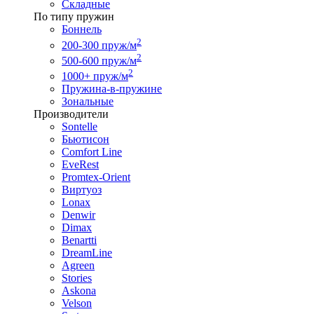
Складные
По типу пружин
Боннель
2
200-300 пруж/м
2
500-600 пруж/м
2
1000+ пруж/м
Пружина-в-пружине
Зональные
Производители
Sontelle
Бьютисон
Comfort Line
EveRest
Promtex-Orient
Виртуоз
Lonax
Denwir
Dimax
Benartti
DreamLine
Agreen
Stories
Askona
Velson