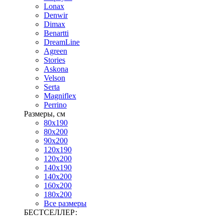
Lonax
Denwir
Dimax
Benartti
DreamLine
Agreen
Stories
Askona
Velson
Serta
Magniflex
Perrino
Размеры, см
80х190
80х200
90х200
120х190
120х200
140х190
140х200
160х200
180х200
Все размеры
БЕСТСЕЛЛЕР: