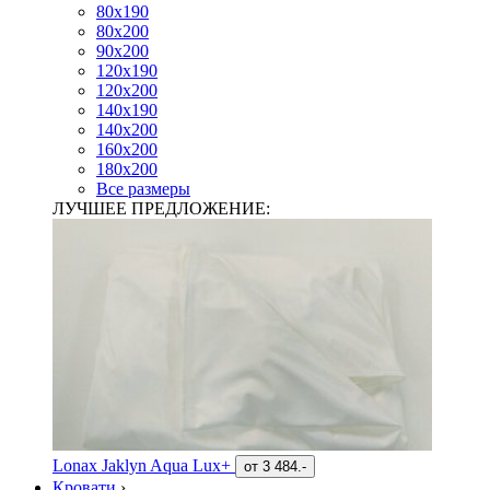
80х190
80х200
90х200
120х190
120х200
140х190
140х200
160х200
180х200
Все размеры
ЛУЧШЕЕ ПРЕДЛОЖЕНИЕ:
Lonax Jaklyn Aqua Lux+
от
3 484.-
Кровати
›