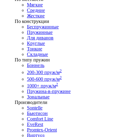
Мягкие
Средние
Жесткие
По конструкции
Беспружинные
Пружинные
Для диванов
Круглые
Тонкие
Складные
По типу пружин
Боннель
2
200-300 пруж/м
2
500-600 пруж/м
2
1000+ пруж/м
Пружина-в-пружине
Зональные
Производители
Sontelle
Бьютисон
Comfort Line
EveRest
Promtex-Orient
Виртуоз