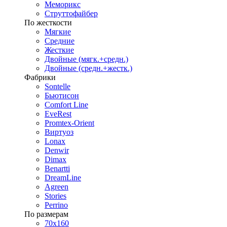
Меморикс
Струттофайбер
По жесткости
Мягкие
Средние
Жесткие
Двойные (мягк.+средн.)
Двойные (средн.+жестк.)
Фабрики
Sontelle
Бьютисон
Comfort Line
EveRest
Promtex-Orient
Виртуоз
Lonax
Denwir
Dimax
Benartti
DreamLine
Agreen
Stories
Perrino
По размерам
70х160