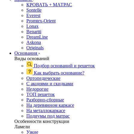
КРОВАТЬ + МАТРАС
Sontelle
Everest
Promtex-Orient
Lonax
Benartti
DreamLine
Askona
Originals
Основания
›
Виды оснований
Подбор оснований и решеток
Как выбрать основание?
Ортопедические
С акциями и скидками
Недорогие
ТОП решеток
Разборно-сборные
На деревянном каркасе
На металлокаркасе
Подиумы под матрас
Особенности конструкции
Ламели
Узкие