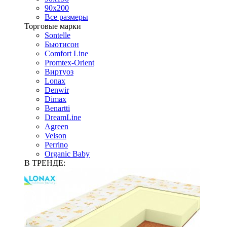
90х200
Все размеры
Торговые марки
Sontelle
Бьютисон
Comfort Line
Promtex-Orient
Виртуоз
Lonax
Denwir
Dimax
Benartti
DreamLine
Agreen
Velson
Perrino
Organic Baby
В ТРЕНДЕ: