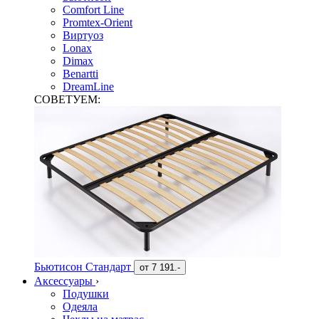
Comfort Line
Promtex-Orient
Виртуоз
Lonax
Dimax
Benartti
DreamLine
СОВЕТУЕМ:
Бьютисон Стандарт
от
7 191.-
Аксессуары
›
Подушки
Одеяла