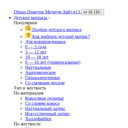
Dimax Практик Медиум Лайт в13
от
16 110.-
Детские матрасы
›
Популярное
Подбор детского матраса
Как выбрать детский матрас?
Для новорожденных
0 — 3 года
3 — 12 лет
10 — 18 лет
0 — 16 лет (универсальные)
Натуральные
Анатомические
Гипоаллергенные
Со съемным чехлом
Тип и жесткость
По материалам
Кокосовые цельные
Со слоями кокоса
Натуральный латекс
Искусственный латекс
Холлофайбер
По жесткости