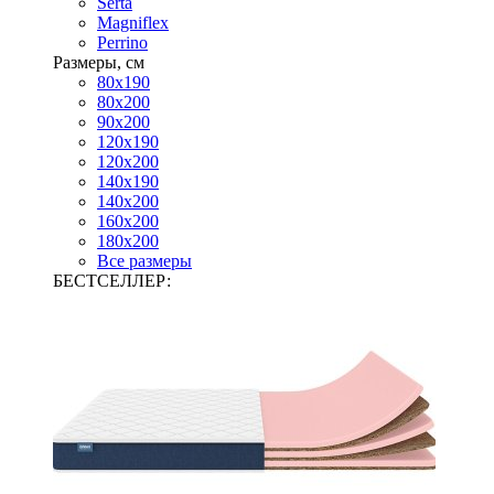
Serta
Magniflex
Perrino
Размеры, см
80х190
80х200
90х200
120х190
120х200
140х190
140х200
160х200
180х200
Все размеры
БЕСТСЕЛЛЕР: