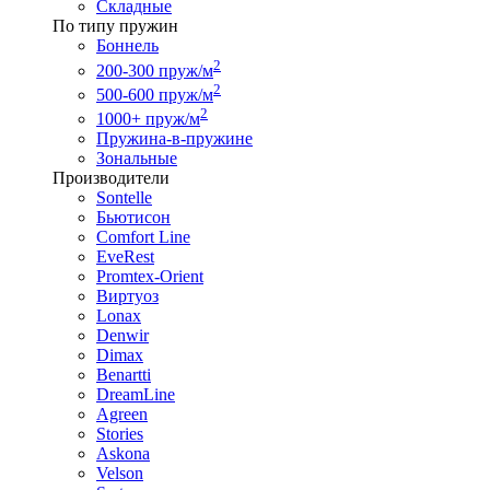
Складные
По типу пружин
Боннель
2
200-300 пруж/м
2
500-600 пруж/м
2
1000+ пруж/м
Пружина-в-пружине
Зональные
Производители
Sontelle
Бьютисон
Comfort Line
EveRest
Promtex-Orient
Виртуоз
Lonax
Denwir
Dimax
Benartti
DreamLine
Agreen
Stories
Askona
Velson