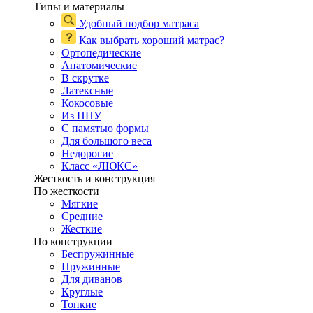
Типы и материалы
Удобный подбор матраса
Как выбрать хороший матрас?
Ортопедические
Анатомические
В скрутке
Латексные
Кокосовые
Из ППУ
С памятью формы
Для большого веса
Недорогие
Класс «ЛЮКС»
Жесткость и конструкция
По жесткости
Мягкие
Средние
Жесткие
По конструкции
Беспружинные
Пружинные
Для диванов
Круглые
Тонкие