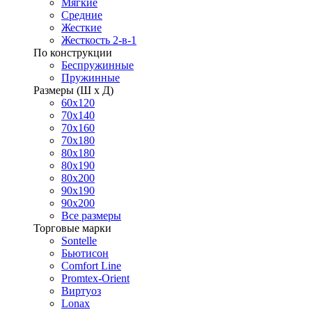
Мягкие
Средние
Жесткие
Жесткость 2-в-1
По конструкции
Беспружинные
Пружинные
Размеры (Ш х Д)
60х120
70х140
70х160
70х180
80х180
80х190
80х200
90х190
90х200
Все размеры
Торговые марки
Sontelle
Бьютисон
Comfort Line
Promtex-Orient
Виртуоз
Lonax