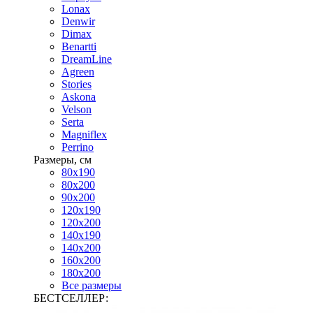
Lonax
Denwir
Dimax
Benartti
DreamLine
Agreen
Stories
Askona
Velson
Serta
Magniflex
Perrino
Размеры, см
80х190
80х200
90х200
120х190
120х200
140х190
140х200
160х200
180х200
Все размеры
БЕСТСЕЛЛЕР: