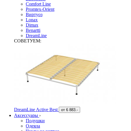
Comfort Line
Promtex-Orient
Виртуоз
Lonax
Dimax
Benartti
DreamLine
СОВЕТУЕМ:
DreamLine Active Best
от
6 883.-
Аксессуары
›
Подушки
Одеяла