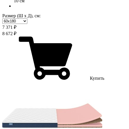
10 см
Размер (Ш х Д), см:
7 371 ₽
8 672 ₽
Купить