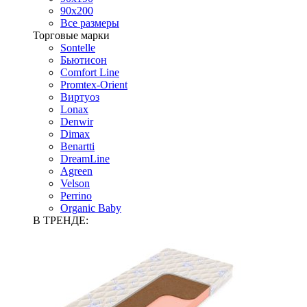
90х200
Все размеры
Торговые марки
Sontelle
Бьютисон
Comfort Line
Promtex-Orient
Виртуоз
Lonax
Denwir
Dimax
Benartti
DreamLine
Agreen
Velson
Perrino
Organic Baby
В ТРЕНДЕ: