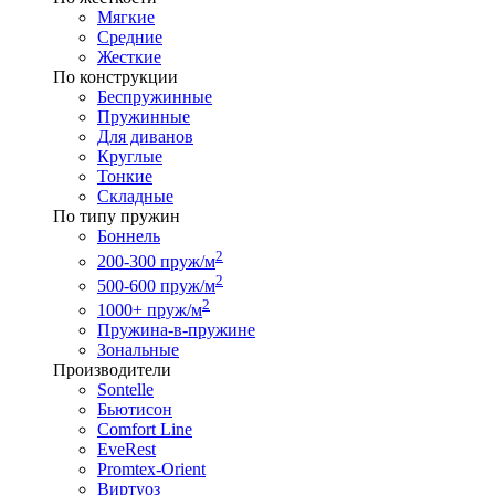
Мягкие
Средние
Жесткие
По конструкции
Беспружинные
Пружинные
Для диванов
Круглые
Тонкие
Складные
По типу пружин
Боннель
2
200-300 пруж/м
2
500-600 пруж/м
2
1000+ пруж/м
Пружина-в-пружине
Зональные
Производители
Sontelle
Бьютисон
Comfort Line
EveRest
Promtex-Orient
Виртуоз