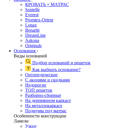
КРОВАТЬ + МАТРАС
Sontelle
Everest
Promtex-Orient
Lonax
Benartti
DreamLine
Askona
Originals
Основания
›
Виды оснований
Подбор оснований и решеток
Как выбрать основание?
Ортопедические
С акциями и скидками
Недорогие
ТОП решеток
Разборно-сборные
На деревянном каркасе
На металлокаркасе
Подиумы под матрас
Особенности конструкции
Ламели
Узкие