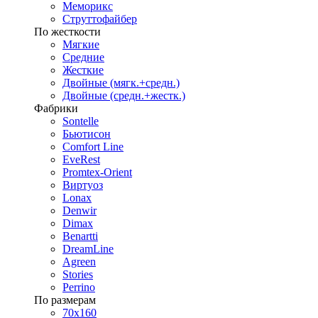
Меморикс
Струттофайбер
По жесткости
Мягкие
Средние
Жесткие
Двойные (мягк.+средн.)
Двойные (средн.+жестк.)
Фабрики
Sontelle
Бьютисон
Comfort Line
EveRest
Promtex-Orient
Виртуоз
Lonax
Denwir
Dimax
Benartti
DreamLine
Agreen
Stories
Perrino
По размерам
70х160