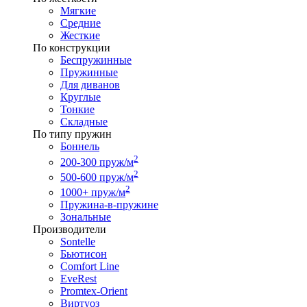
Мягкие
Средние
Жесткие
По конструкции
Беспружинные
Пружинные
Для диванов
Круглые
Тонкие
Складные
По типу пружин
Боннель
2
200-300 пруж/м
2
500-600 пруж/м
2
1000+ пруж/м
Пружина-в-пружине
Зональные
Производители
Sontelle
Бьютисон
Comfort Line
EveRest
Promtex-Orient
Виртуоз