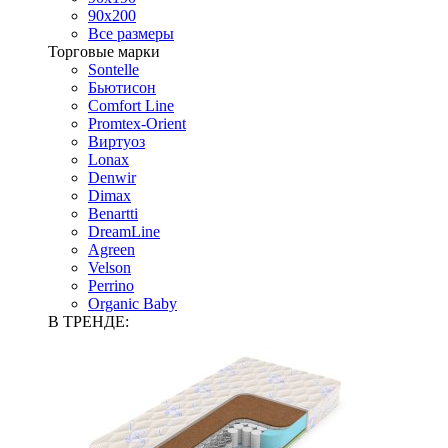
90х200
Все размеры
Торговые марки
Sontelle
Бьютисон
Comfort Line
Promtex-Orient
Виртуоз
Lonax
Denwir
Dimax
Benartti
DreamLine
Agreen
Velson
Perrino
Organic Baby
В ТРЕНДЕ: