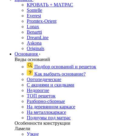
КРОВАТЬ + МАТРАС
Sontelle
Everest
Promtex-Orient
Lonax
Benartti
DreamLine
Askona
Originals
Основания
›
Виды оснований
Подбор оснований и решеток
Как выбрать основание?
Ортопедические
С акциями и скидками
Недорогие
ТОП решеток
Разборно-сборные
На деревянном каркасе
На металлокаркасе
Подиумы под матрас
Особенности конструкции
Ламели
Узкие