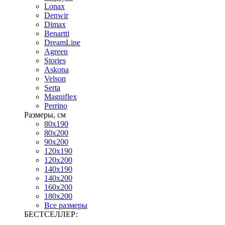
Lonax
Denwir
Dimax
Benartti
DreamLine
Agreen
Stories
Askona
Velson
Serta
Magniflex
Perrino
Размеры, см
80х190
80х200
90х200
120х190
120х200
140х190
140х200
160х200
180х200
Все размеры
БЕСТСЕЛЛЕР: