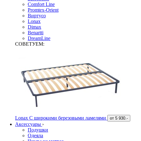
Comfort Line
Promtex-Orient
Виртуоз
Lonax
Dimax
Benartti
DreamLine
СОВЕТУЕМ:
Lonax С широкими березовыми ламелями
от
5 930.-
Аксессуары
›
Подушки
Одеяла