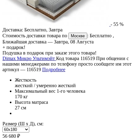
-
55
%
Доставка:
Бесплатно
,
Завтра
Стоимость доставки товара по
:
Бесплатно
,
Москве
Ближайшая доставка —
Завтра, 08 Августа
+ подарок!
Подушка в подарок при заказе этого товара!
Dimax Микро Ультимэйт
Код товара 116519
При общении с
нашими менеджерами по телефону просто сообщите им этот
артикул —
116519
Подробнее
Жесткость
жесткий / умеренно жесткий
Максимальный вес 1-го человека
170 кг
Высота матраса
27 см
Размер (Ш х Д), см:
56 680 ₽