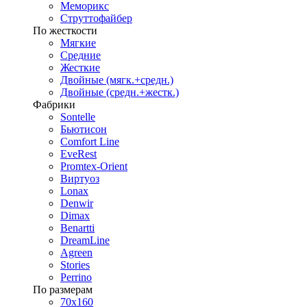
Меморикс
Струттофайбер
По жесткости
Мягкие
Средние
Жесткие
Двойные (мягк.+средн.)
Двойные (средн.+жестк.)
Фабрики
Sontelle
Бьютисон
Comfort Line
EveRest
Promtex-Orient
Виртуоз
Lonax
Denwir
Dimax
Benartti
DreamLine
Agreen
Stories
Perrino
По размерам
70х160