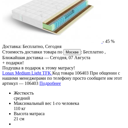
-
45
%
Доставка:
Бесплатно
,
Сегодня
Стоимость доставки товара по
:
Бесплатно
,
Москве
Ближайшая доставка —
Сегодня, 07 Августа
+ подарки!
Подушка в подарок к этому матрасу!
Lonax Medium Light TFK
Код товара 106403
При общении с
нашими менеджерами по телефону просто сообщите им этот
артикул —
106403
Подробнее
Жесткость
средний
Максимальный вес 1-го человека
110 кг
Высота матраса
21 см