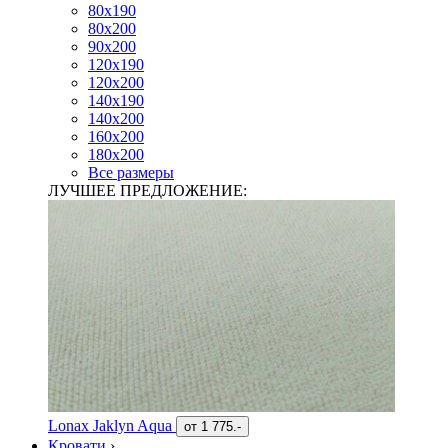
80х190
80х200
90х200
120х190
120х200
140х190
140х200
160х200
180х200
Все размеры
ЛУЧШЕЕ ПРЕДЛОЖЕНИЕ:
Lonax Jaklyn Aqua
от
1 775.-
Кровати
›