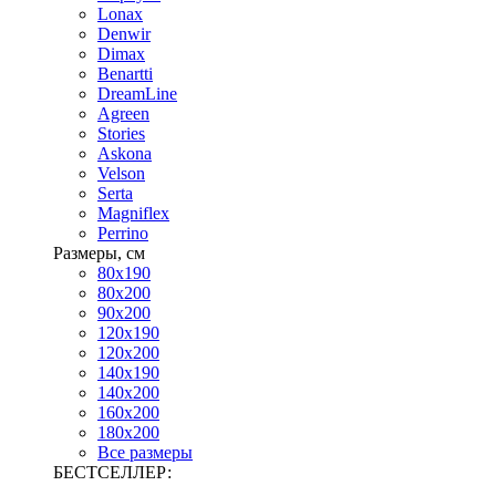
Lonax
Denwir
Dimax
Benartti
DreamLine
Agreen
Stories
Askona
Velson
Serta
Magniflex
Perrino
Размеры, см
80х190
80х200
90х200
120х190
120х200
140х190
140х200
160х200
180х200
Все размеры
БЕСТСЕЛЛЕР: