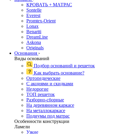
КРОВАТЬ + МАТРАС
Sontelle
Everest
Promtex-Orient
Lonax
Benartti
DreamLine
Askona
Originals
Основания
›
Виды оснований
Подбор оснований и решеток
Как выбрать основание?
Ортопедические
С акциями и скидками
Недорогие
ТОП решеток
Разборно-сборные
На деревянном каркасе
На металлокаркасе
Подиумы под матрас
Особенности конструкции
Ламели
Узкие