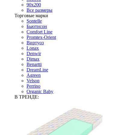
90х200
Все размеры
Торговые марки
Sontelle
Бьютисон
Comfort Line
Promtex-Orient
Виртуоз
Lonax
Denwir
Dimax
Benartti
DreamLine
Agreen
Velson
Perrino
Organic Baby
В ТРЕНДЕ: