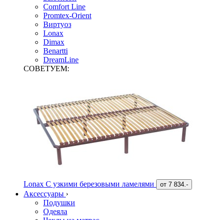
Comfort Line
Promtex-Orient
Виртуоз
Lonax
Dimax
Benartti
DreamLine
СОВЕТУЕМ:
Lonax С узкими березовыми ламелями
от
7 834.-
Аксессуары
›
Подушки
Одеяла