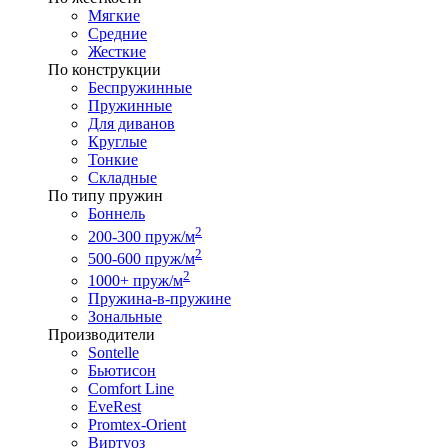
Мягкие
Средние
Жесткие
По конструкции
Беспружинные
Пружинные
Для диванов
Круглые
Тонкие
Складные
По типу пружин
Боннель
2
200-300 пруж/м
2
500-600 пруж/м
2
1000+ пруж/м
Пружина-в-пружине
Зональные
Производители
Sontelle
Бьютисон
Comfort Line
EveRest
Promtex-Orient
Виртуоз