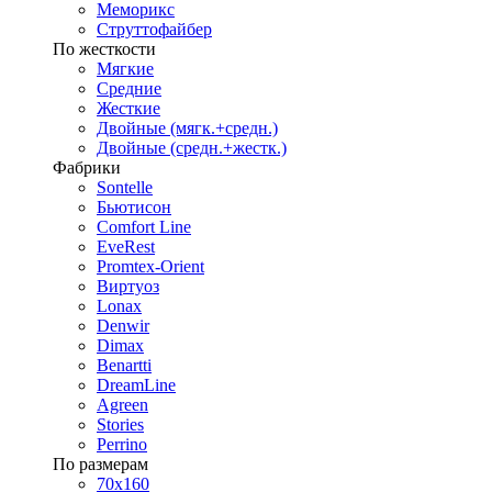
Меморикс
Струттофайбер
По жесткости
Мягкие
Средние
Жесткие
Двойные (мягк.+средн.)
Двойные (средн.+жестк.)
Фабрики
Sontelle
Бьютисон
Comfort Line
EveRest
Promtex-Orient
Виртуоз
Lonax
Denwir
Dimax
Benartti
DreamLine
Agreen
Stories
Perrino
По размерам
70х160