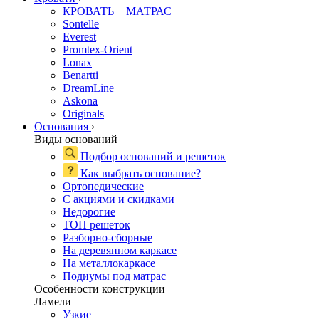
КРОВАТЬ + МАТРАС
Sontelle
Everest
Promtex-Orient
Lonax
Benartti
DreamLine
Askona
Originals
Основания
›
Виды оснований
Подбор оснований и решеток
Как выбрать основание?
Ортопедические
С акциями и скидками
Недорогие
ТОП решеток
Разборно-сборные
На деревянном каркасе
На металлокаркасе
Подиумы под матрас
Особенности конструкции
Ламели
Узкие