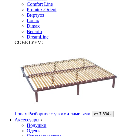
Comfort Line
Promtex-Orient
Виртуоз
Lonax
Dimax
Benartti
DreamLine
СОВЕТУЕМ:
Lonax Разборное с узкими ламелями
от
7 834.-
Аксессуары
›
Подушки
Одеяла