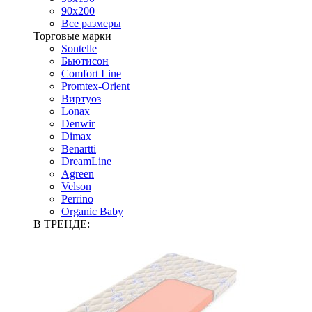
90х200
Все размеры
Торговые марки
Sontelle
Бьютисон
Comfort Line
Promtex-Orient
Виртуоз
Lonax
Denwir
Dimax
Benartti
DreamLine
Agreen
Velson
Perrino
Organic Baby
В ТРЕНДЕ: