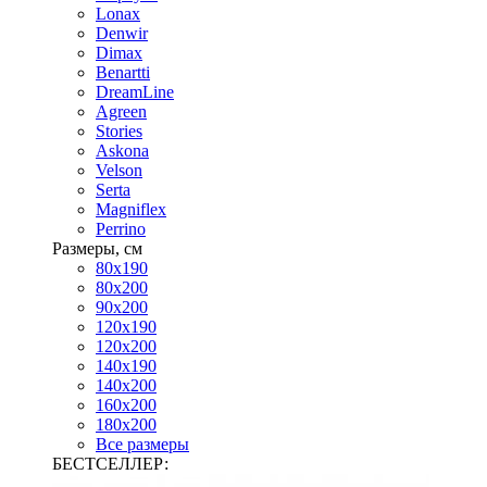
Lonax
Denwir
Dimax
Benartti
DreamLine
Agreen
Stories
Askona
Velson
Serta
Magniflex
Perrino
Размеры, см
80х190
80х200
90х200
120х190
120х200
140х190
140х200
160х200
180х200
Все размеры
БЕСТСЕЛЛЕР: