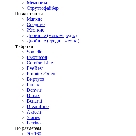
Меморикс
Струттофайбер
По жесткости
Мягкие
Средние
Жесткие
Двойные (мягк.+средн.)
Двойные (средн.+жестк.)
Фабрики
Sontelle
Бьютисон
Comfort Line
EveRest
Promtex-Orient
Виртуоз
Lonax
Denwir
Dimax
Benartti
DreamLine
Agreen
Stories
Perrino
По размерам
70х160