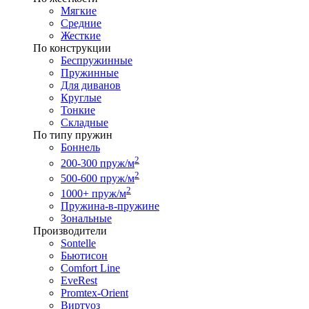
Мягкие
Средние
Жесткие
По конструкции
Беспружинные
Пружинные
Для диванов
Круглые
Тонкие
Складные
По типу пружин
Боннель
2
200-300 пруж/м
2
500-600 пруж/м
2
1000+ пруж/м
Пружина-в-пружине
Зональные
Производители
Sontelle
Бьютисон
Comfort Line
EveRest
Promtex-Orient
Виртуоз