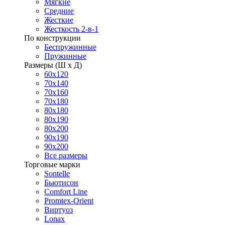
Мягкие
Средние
Жесткие
Жесткость 2-в-1
По конструкции
Беспружинные
Пружинные
Размеры (Ш х Д)
60х120
70х140
70х160
70х180
80х180
80х190
80х200
90х190
90х200
Все размеры
Торговые марки
Sontelle
Бьютисон
Comfort Line
Promtex-Orient
Виртуоз
Lonax