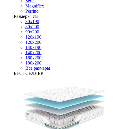
Serta
Magniflex
Perrino
Размеры, см
80х190
80х200
90х200
120х190
120х200
140х190
140х200
160х200
180х200
Все размеры
БЕСТСЕЛЛЕР: