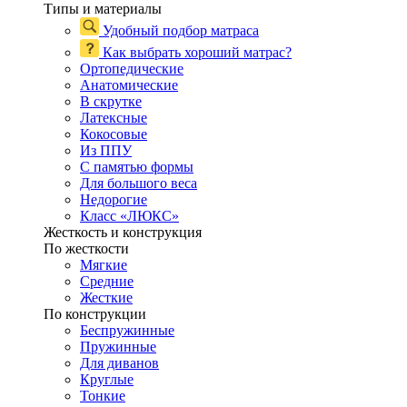
Типы и материалы
Удобный подбор матраса
Как выбрать хороший матрас?
Ортопедические
Анатомические
В скрутке
Латексные
Кокосовые
Из ППУ
С памятью формы
Для большого веса
Недорогие
Класс «ЛЮКС»
Жесткость и конструкция
По жесткости
Мягкие
Средние
Жесткие
По конструкции
Беспружинные
Пружинные
Для диванов
Круглые
Тонкие