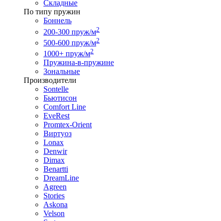
Складные
По типу пружин
Боннель
2
200-300 пруж/м
2
500-600 пруж/м
2
1000+ пруж/м
Пружина-в-пружине
Зональные
Производители
Sontelle
Бьютисон
Comfort Line
EveRest
Promtex-Orient
Виртуоз
Lonax
Denwir
Dimax
Benartti
DreamLine
Agreen
Stories
Askona
Velson