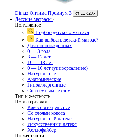
Dimax Оптима Премиум 3
от
11 820.-
Детские матрасы
›
Популярное
Подбор детского матраса
Как выбрать детский матрас?
Для новорожденных
0 — 3 года
3 — 12 лет
10 — 18 лет
0 — 16 лет (универсальные)
Натуральные
Анатомические
Гипоаллергенные
Со съемным чехлом
Тип и жесткость
По материалам
Кокосовые цельные
Со слоями кокоса
Натуральный латекс
Искусственный латекс
Холлофайбер
По жесткости