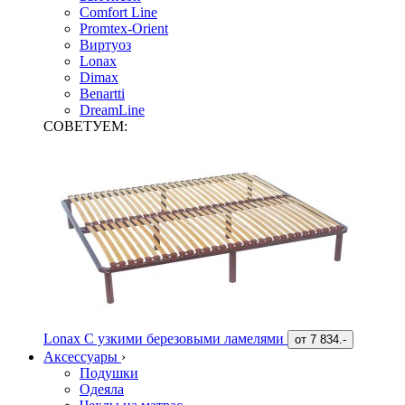
Comfort Line
Promtex-Orient
Виртуоз
Lonax
Dimax
Benartti
DreamLine
СОВЕТУЕМ:
Lonax С узкими березовыми ламелями
от
7 834.-
Аксессуары
›
Подушки
Одеяла