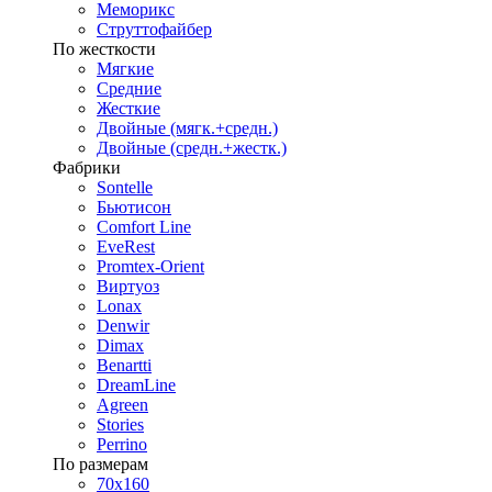
Меморикс
Струттофайбер
По жесткости
Мягкие
Средние
Жесткие
Двойные (мягк.+средн.)
Двойные (средн.+жестк.)
Фабрики
Sontelle
Бьютисон
Comfort Line
EveRest
Promtex-Orient
Виртуоз
Lonax
Denwir
Dimax
Benartti
DreamLine
Agreen
Stories
Perrino
По размерам
70х160