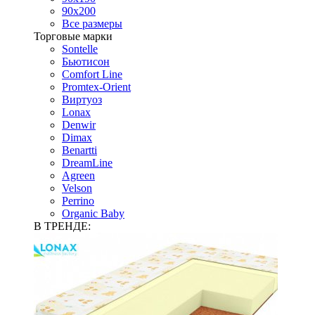
90х200
Все размеры
Торговые марки
Sontelle
Бьютисон
Comfort Line
Promtex-Orient
Виртуоз
Lonax
Denwir
Dimax
Benartti
DreamLine
Agreen
Velson
Perrino
Organic Baby
В ТРЕНДЕ: