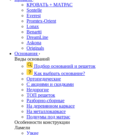
КРОВАТЬ + МАТРАС
Sontelle
Everest
Promtex-Orient
Lonax
Benartti
DreamLine
Askona
Originals
Основания
›
Виды оснований
Подбор оснований и решеток
Как выбрать основание?
Ортопедические
С акциями и скидками
Недорогие
ТОП решеток
Разборно-сборные
На деревянном каркасе
На металлокаркасе
Подиумы под матрас
Особенности конструкции
Ламели
Узкие