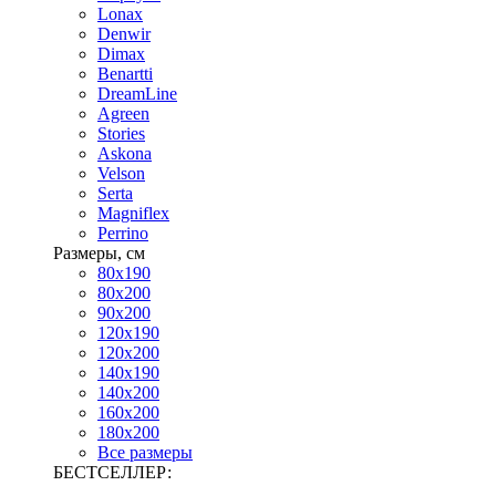
Lonax
Denwir
Dimax
Benartti
DreamLine
Agreen
Stories
Askona
Velson
Serta
Magniflex
Perrino
Размеры, см
80х190
80х200
90х200
120х190
120х200
140х190
140х200
160х200
180х200
Все размеры
БЕСТСЕЛЛЕР: