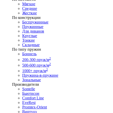
Мягкие
Средние
Жесткие
По конструкции
Беспружинные
Пружинные
Для диванов
Круглые
Тонкие
Складные
По типу пружин
Боннель
2
200-300 пруж/м
2
500-600 пруж/м
2
1000+ пруж/м
Пружина-в-пружине
Зональные
Производители
Sontelle
Бьютисон
Comfort Line
EveRest
Promtex-Orient
Виртуоз