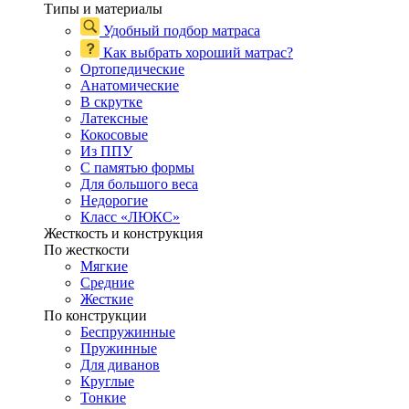
Типы и материалы
Удобный подбор матраса
Как выбрать хороший матрас?
Ортопедические
Анатомические
В скрутке
Латексные
Кокосовые
Из ППУ
С памятью формы
Для большого веса
Недорогие
Класс «ЛЮКС»
Жесткость и конструкция
По жесткости
Мягкие
Средние
Жесткие
По конструкции
Беспружинные
Пружинные
Для диванов
Круглые
Тонкие