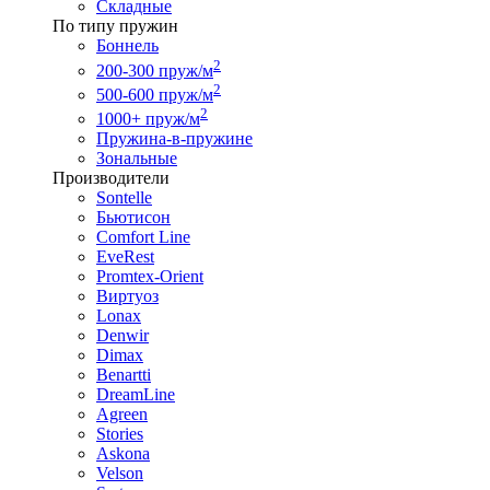
Складные
По типу пружин
Боннель
2
200-300 пруж/м
2
500-600 пруж/м
2
1000+ пруж/м
Пружина-в-пружине
Зональные
Производители
Sontelle
Бьютисон
Comfort Line
EveRest
Promtex-Orient
Виртуоз
Lonax
Denwir
Dimax
Benartti
DreamLine
Agreen
Stories
Askona
Velson