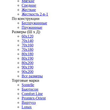
Мягкие
Средние
Жесткие
Жесткость 2-в-1
По конструкции
Беспружинные
Пружинные
Размеры (Ш х Д)
60х120
70х140
70х160
70х180
80х180
80х190
80х200
90х190
90х200
Все размеры
Торговые марки
Sontelle
Бьютисон
Comfort Line
Promtex-Orient
Виртуоз
Lonax