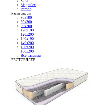
Serta
Magniflex
Perrino
Размеры, см
80х190
80х200
90х200
120х190
120х200
140х190
140х200
160х200
180х200
Все размеры
БЕСТСЕЛЛЕР: