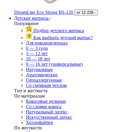
DreamLine Eco Strong BS-120
от
12 228.-
Детские матрасы
›
Популярное
Подбор детского матраса
Как выбрать детский матрас?
Для новорожденных
0 — 3 года
3 — 12 лет
10 — 18 лет
0 — 16 лет (универсальные)
Натуральные
Анатомические
Гипоаллергенные
Со съемным чехлом
Тип и жесткость
По материалам
Кокосовые цельные
Со слоями кокоса
Натуральный латекс
Искусственный латекс
Холлофайбер
По жесткости