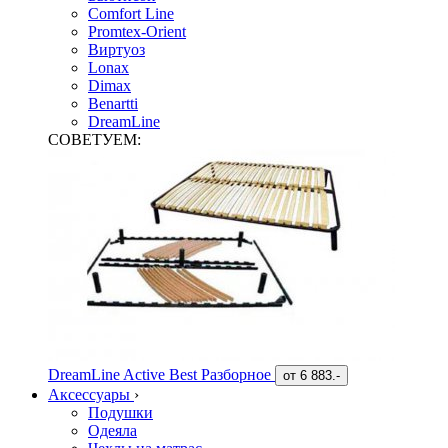
Comfort Line
Promtex-Orient
Виртуоз
Lonax
Dimax
Benartti
DreamLine
СОВЕТУЕМ:
DreamLine Active Best Разборное
от
6 883.-
Аксессуары
›
Подушки
Одеяла