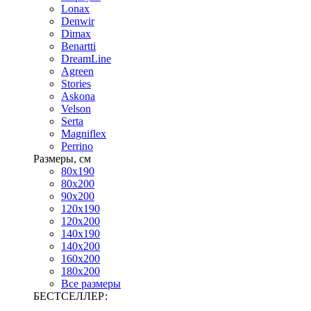
Lonax
Denwir
Dimax
Benartti
DreamLine
Agreen
Stories
Askona
Velson
Serta
Magniflex
Perrino
Размеры, см
80х190
80х200
90х200
120х190
120х200
140х190
140х200
160х200
180х200
Все размеры
БЕСТСЕЛЛЕР: