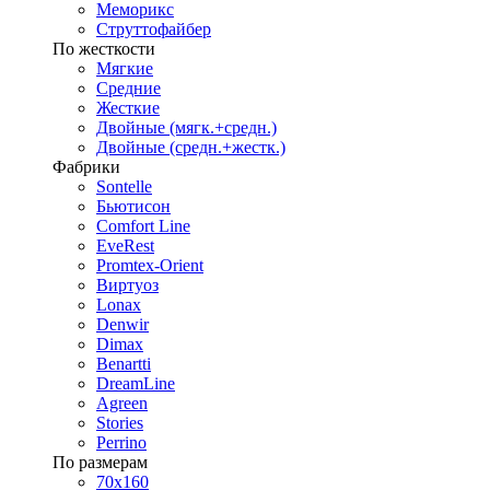
Меморикс
Струттофайбер
По жесткости
Мягкие
Средние
Жесткие
Двойные (мягк.+средн.)
Двойные (средн.+жестк.)
Фабрики
Sontelle
Бьютисон
Comfort Line
EveRest
Promtex-Orient
Виртуоз
Lonax
Denwir
Dimax
Benartti
DreamLine
Agreen
Stories
Perrino
По размерам
70х160