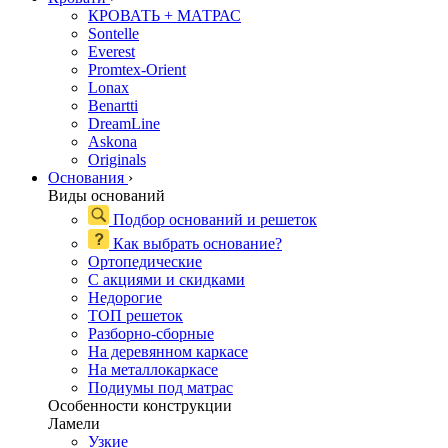
КРОВАТЬ + МАТРАС
Sontelle
Everest
Promtex-Orient
Lonax
Benartti
DreamLine
Askona
Originals
Основания
›
Виды оснований
Подбор оснований и решеток
Как выбрать основание?
Ортопедические
С акциями и скидками
Недорогие
ТОП решеток
Разборно-сборные
На деревянном каркасе
На металлокаркасе
Подиумы под матрас
Особенности конструкции
Ламели
Узкие