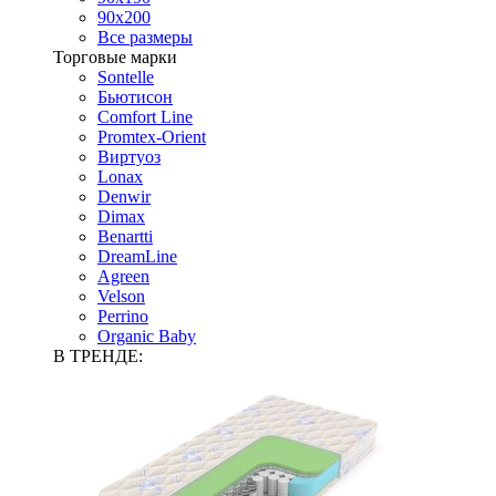
90х200
Все размеры
Торговые марки
Sontelle
Бьютисон
Comfort Line
Promtex-Orient
Виртуоз
Lonax
Denwir
Dimax
Benartti
DreamLine
Agreen
Velson
Perrino
Organic Baby
В ТРЕНДЕ: