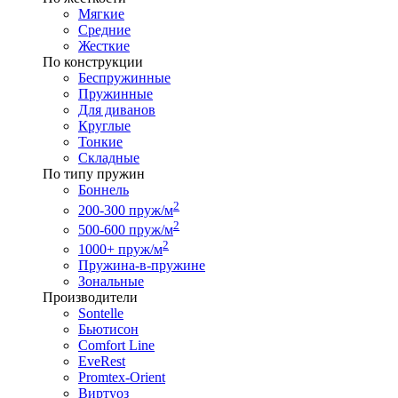
Мягкие
Средние
Жесткие
По конструкции
Беспружинные
Пружинные
Для диванов
Круглые
Тонкие
Складные
По типу пружин
Боннель
2
200-300 пруж/м
2
500-600 пруж/м
2
1000+ пруж/м
Пружина-в-пружине
Зональные
Производители
Sontelle
Бьютисон
Comfort Line
EveRest
Promtex-Orient
Виртуоз