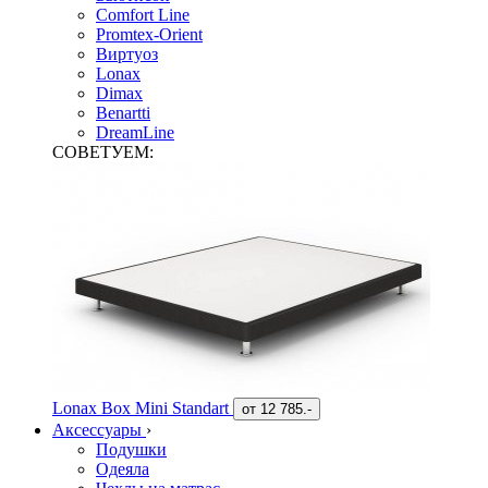
Comfort Line
Promtex-Orient
Виртуоз
Lonax
Dimax
Benartti
DreamLine
СОВЕТУЕМ:
Lonax Box Mini Standart
от
12 785.-
Аксессуары
›
Подушки
Одеяла