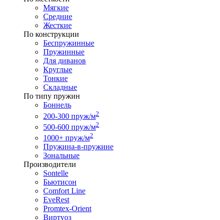
Мягкие
Средние
Жесткие
По конструкции
Беспружинные
Пружинные
Для диванов
Круглые
Тонкие
Складные
По типу пружин
Боннель
2
200-300 пруж/м
2
500-600 пруж/м
2
1000+ пруж/м
Пружина-в-пружине
Зональные
Производители
Sontelle
Бьютисон
Comfort Line
EveRest
Promtex-Orient
Виртуоз