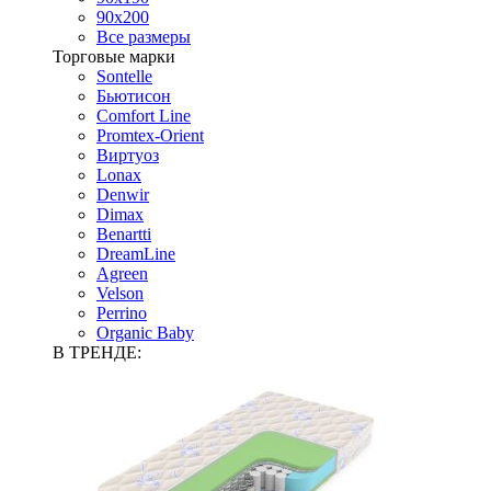
90х200
Все размеры
Торговые марки
Sontelle
Бьютисон
Comfort Line
Promtex-Orient
Виртуоз
Lonax
Denwir
Dimax
Benartti
DreamLine
Agreen
Velson
Perrino
Organic Baby
В ТРЕНДЕ: