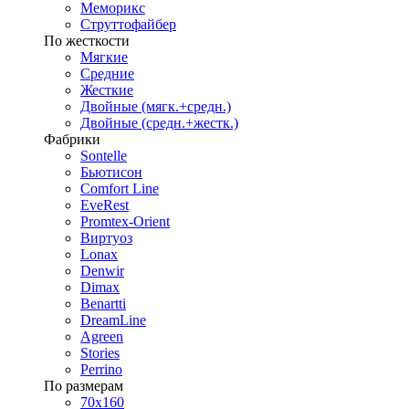
Меморикс
Струттофайбер
По жесткости
Мягкие
Средние
Жесткие
Двойные (мягк.+средн.)
Двойные (средн.+жестк.)
Фабрики
Sontelle
Бьютисон
Comfort Line
EveRest
Promtex-Orient
Виртуоз
Lonax
Denwir
Dimax
Benartti
DreamLine
Agreen
Stories
Perrino
По размерам
70х160