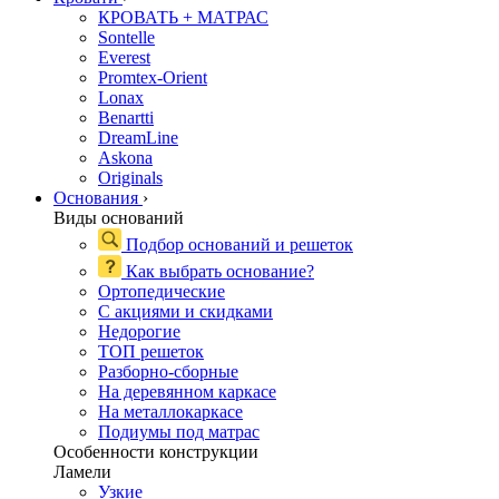
КРОВАТЬ + МАТРАС
Sontelle
Everest
Promtex-Orient
Lonax
Benartti
DreamLine
Askona
Originals
Основания
›
Виды оснований
Подбор оснований и решеток
Как выбрать основание?
Ортопедические
С акциями и скидками
Недорогие
ТОП решеток
Разборно-сборные
На деревянном каркасе
На металлокаркасе
Подиумы под матрас
Особенности конструкции
Ламели
Узкие