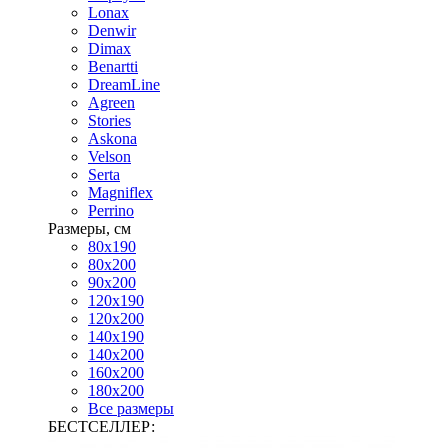
Lonax
Denwir
Dimax
Benartti
DreamLine
Agreen
Stories
Askona
Velson
Serta
Magniflex
Perrino
Размеры, см
80х190
80х200
90х200
120х190
120х200
140х190
140х200
160х200
180х200
Все размеры
БЕСТСЕЛЛЕР: