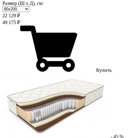
Размер (Ш х Д), см:
22 129 ₽
49 175 ₽
Купить
-
45
%