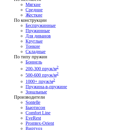
Мягкие
Средние
Жесткие
По конструкции
Беспружинные
Пружинные
Для диванов
Круглые
Тонкие
Складные
По типу пружин
Боннель
2
200-300 пруж/м
2
500-600 пруж/м
2
1000+ пруж/м
Пружина-в-пружине
Зональные
Производители
Sontelle
Бьютисон
Comfort Line
EveRest
Promtex-Orient
Виртуоз