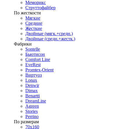
Меморикс
Струттофайбер
По жесткости
Мягкие
Средние
Жесткие
Двойные (мягк.+средн.)
Двойные (средн.+жестк.)
Фабрики
Sontelle
Бьютисон
Comfort Line
EveRest
Promtex-Orient
Виртуоз
Lonax
Denwir
Dimax
Benartti
DreamLine
Agreen
Stories
Perrino
По размерам
70х160