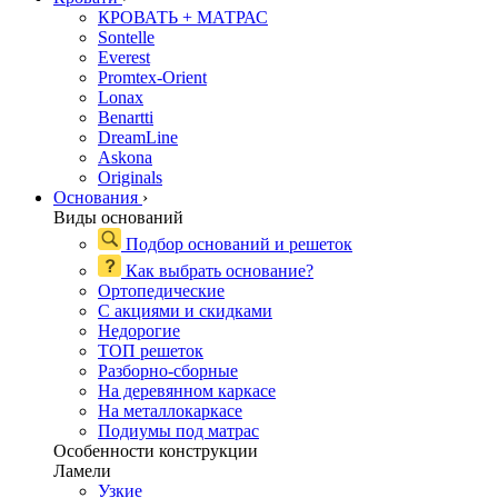
КРОВАТЬ + МАТРАС
Sontelle
Everest
Promtex-Orient
Lonax
Benartti
DreamLine
Askona
Originals
Основания
›
Виды оснований
Подбор оснований и решеток
Как выбрать основание?
Ортопедические
С акциями и скидками
Недорогие
ТОП решеток
Разборно-сборные
На деревянном каркасе
На металлокаркасе
Подиумы под матрас
Особенности конструкции
Ламели
Узкие