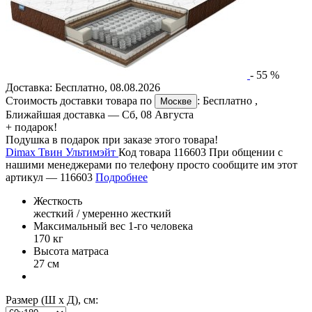
-
55
%
Доставка:
Бесплатно
,
08.08.2026
Стоимость доставки товара по
:
Бесплатно
,
Москве
Ближайшая доставка —
Сб, 08 Августа
+ подарок!
Подушка в подарок при заказе этого товара!
Dimax Твин Ультимэйт
Код товара 116603
При общении с
нашими менеджерами по телефону просто сообщите им этот
артикул —
116603
Подробнее
Жесткость
жесткий / умеренно жесткий
Максимальный вес 1-го человека
170 кг
Высота матраса
27 см
Размер (Ш х Д), см: