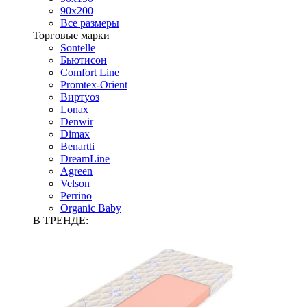
90х200
Все размеры
Торговые марки
Sontelle
Бьютисон
Comfort Line
Promtex-Orient
Виртуоз
Lonax
Denwir
Dimax
Benartti
DreamLine
Agreen
Velson
Perrino
Organic Baby
В ТРЕНДЕ: