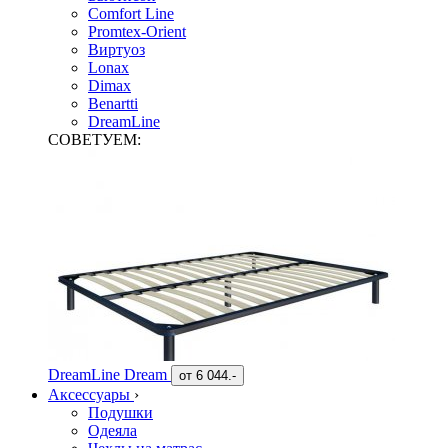
Comfort Line
Promtex-Orient
Виртуоз
Lonax
Dimax
Benartti
DreamLine
СОВЕТУЕМ:
DreamLine Dream
от
6 044.-
Аксессуары
›
Подушки
Одеяла