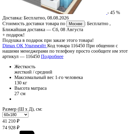
-
45
%
Доставка:
Бесплатно
,
08.08.2026
Стоимость доставки товара по
:
Бесплатно
,
Москве
Ближайшая доставка —
Сб, 08 Августа
+ подарок!
Подушка в подарок при заказе этого товара!
Dimax ОК Ультимэйт
Код товара 116450
При общении с
нашими менеджерами по телефону просто сообщите им этот
артикул —
116450
Подробнее
Жесткость
жесткий / средний
Максимальный вес 1-го человека
130 кг
Высота матраса
27 см
Размер (Ш х Д), см:
41 210 ₽
74 928 ₽