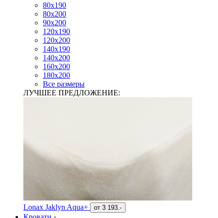
80х190
80х200
90х200
120х190
120х200
140х190
140х200
160х200
180х200
Все размеры
ЛУЧШЕЕ ПРЕДЛОЖЕНИЕ:
Lonax Jaklyn Aqua+
от
3 193.-
Кровати
›