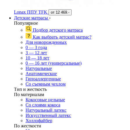
Lonax ППУ TFK
от
12 469.-
Детские матрасы
›
Популярное
Подбор детского матраса
Как выбрать детский матрас?
Для новорожденных
0 — 3 года
3 — 12 лет
10 — 18 лет
0 — 16 лет (универсальные)
Натуральные
Анатомические
Гипоаллергенные
Со съемным чехлом
Тип и жесткость
По материалам
Кокосовые цельные
Со слоями кокоса
Натуральный латекс
Искусственный латекс
Холлофайбер
По жесткости