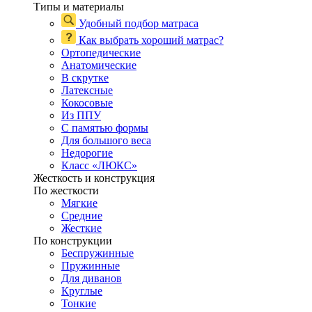
Типы и материалы
Удобный подбор матраса
Как выбрать хороший матрас?
Ортопедические
Анатомические
В скрутке
Латексные
Кокосовые
Из ППУ
С памятью формы
Для большого веса
Недорогие
Класс «ЛЮКС»
Жесткость и конструкция
По жесткости
Мягкие
Средние
Жесткие
По конструкции
Беспружинные
Пружинные
Для диванов
Круглые
Тонкие