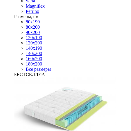
Serta
Magniflex
Perrino
Размеры, см
80х190
80х200
90х200
120х190
120х200
140х190
140х200
160х200
180х200
Все размеры
БЕСТСЕЛЛЕР: