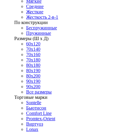
Мягкие
Средние
Жесткие
Жесткость 2-в-1
По конструкции
Беспружинные
Пружинные
Размеры (Ш х Д)
60х120
70х140
70х160
70х180
80х180
80х190
80х200
90х190
90х200
Все размеры
Торговые марки
Sontelle
Бьютисон
Comfort Line
Promtex-Orient
Виртуоз
Lonax