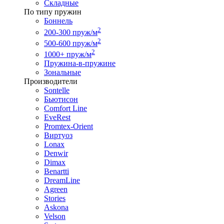
Складные
По типу пружин
Боннель
2
200-300 пруж/м
2
500-600 пруж/м
2
1000+ пруж/м
Пружина-в-пружине
Зональные
Производители
Sontelle
Бьютисон
Comfort Line
EveRest
Promtex-Orient
Виртуоз
Lonax
Denwir
Dimax
Benartti
DreamLine
Agreen
Stories
Askona
Velson