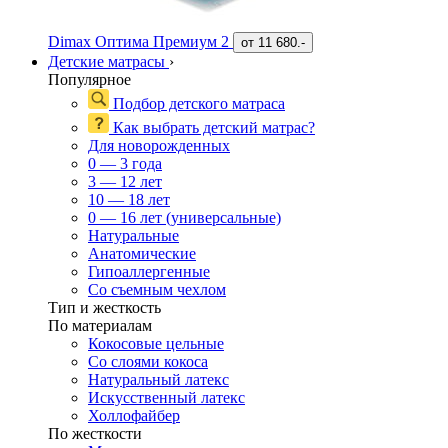
Dimax Оптима Премиум 2
от
11 680.-
Детские матрасы
›
Популярное
Подбор детского матраса
Как выбрать детский матрас?
Для новорожденных
0 — 3 года
3 — 12 лет
10 — 18 лет
0 — 16 лет (универсальные)
Натуральные
Анатомические
Гипоаллергенные
Со съемным чехлом
Тип и жесткость
По материалам
Кокосовые цельные
Со слоями кокоса
Натуральный латекс
Искусственный латекс
Холлофайбер
По жесткости