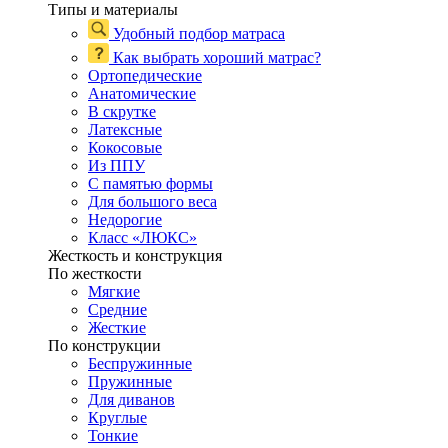
Типы и материалы
Удобный подбор матраса
Как выбрать хороший матрас?
Ортопедические
Анатомические
В скрутке
Латексные
Кокосовые
Из ППУ
С памятью формы
Для большого веса
Недорогие
Класс «ЛЮКС»
Жесткость и конструкция
По жесткости
Мягкие
Средние
Жесткие
По конструкции
Беспружинные
Пружинные
Для диванов
Круглые
Тонкие