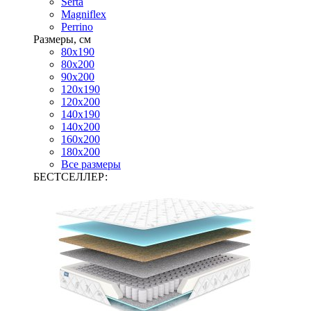
Serta
Magniflex
Perrino
Размеры, см
80х190
80х200
90х200
120х190
120х200
140х190
140х200
160х200
180х200
Все размеры
БЕСТСЕЛЛЕР: