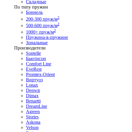
Складные
По типу пружин
Боннель
2
200-300 пруж/м
2
500-600 пруж/м
2
1000+ пруж/м
Пружина-в-пружине
Зональные
Производители
Sontelle
Бьютисон
Comfort Line
EveRest
Promtex-Orient
Виртуоз
Lonax
Denwir
Dimax
Benartti
DreamLine
Agreen
Stories
Askona
Velson