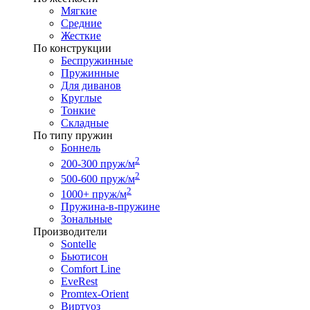
Мягкие
Средние
Жесткие
По конструкции
Беспружинные
Пружинные
Для диванов
Круглые
Тонкие
Складные
По типу пружин
Боннель
2
200-300 пруж/м
2
500-600 пруж/м
2
1000+ пруж/м
Пружина-в-пружине
Зональные
Производители
Sontelle
Бьютисон
Comfort Line
EveRest
Promtex-Orient
Виртуоз