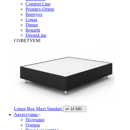
Comfort Line
Promtex-Orient
Виртуоз
Lonax
Dimax
Benartti
DreamLine
СОВЕТУЕМ:
Lonax Box Maxi Standart
от
14 500.-
Аксессуары
›
Подушки
Одеяла