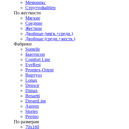
Меморикс
Струттофайбер
По жесткости
Мягкие
Средние
Жесткие
Двойные (мягк.+средн.)
Двойные (средн.+жестк.)
Фабрики
Sontelle
Бьютисон
Comfort Line
EveRest
Promtex-Orient
Виртуоз
Lonax
Denwir
Dimax
Benartti
DreamLine
Agreen
Stories
Perrino
По размерам
70х160