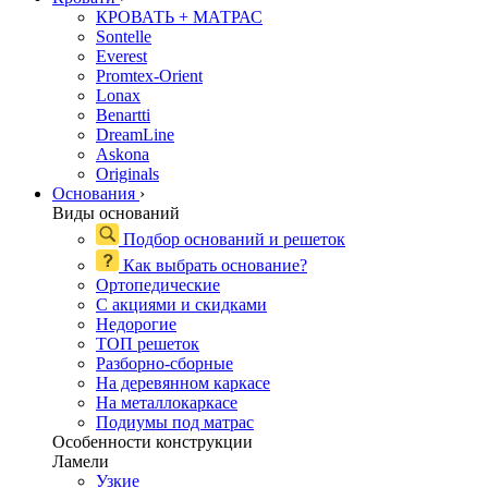
КРОВАТЬ + МАТРАС
Sontelle
Everest
Promtex-Orient
Lonax
Benartti
DreamLine
Askona
Originals
Основания
›
Виды оснований
Подбор оснований и решеток
Как выбрать основание?
Ортопедические
С акциями и скидками
Недорогие
ТОП решеток
Разборно-сборные
На деревянном каркасе
На металлокаркасе
Подиумы под матрас
Особенности конструкции
Ламели
Узкие