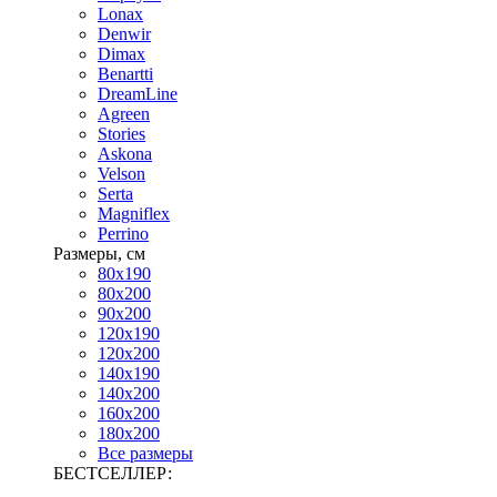
Lonax
Denwir
Dimax
Benartti
DreamLine
Agreen
Stories
Askona
Velson
Serta
Magniflex
Perrino
Размеры, см
80х190
80х200
90х200
120х190
120х200
140х190
140х200
160х200
180х200
Все размеры
БЕСТСЕЛЛЕР: