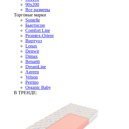
90х200
Все размеры
Торговые марки
Sontelle
Бьютисон
Comfort Line
Promtex-Orient
Виртуоз
Lonax
Denwir
Dimax
Benartti
DreamLine
Agreen
Velson
Perrino
Organic Baby
В ТРЕНДЕ: