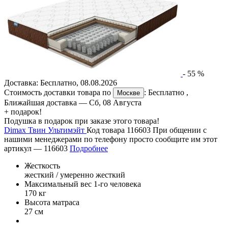
-
55
%
Доставка:
Бесплатно
,
08.08.2026
Стоимость доставки товара по
:
Бесплатно
,
Москве
Ближайшая доставка —
Сб, 08 Августа
+ подарок!
Подушка в подарок при заказе этого товара!
Dimax Твин Ультимэйт
Код товара 116603
При общении с
нашими менеджерами по телефону просто сообщите им этот
артикул —
116603
Подробнее
Жесткость
жесткий / умеренно жесткий
Максимальный вес 1-го человека
170 кг
Высота матраса
27 см