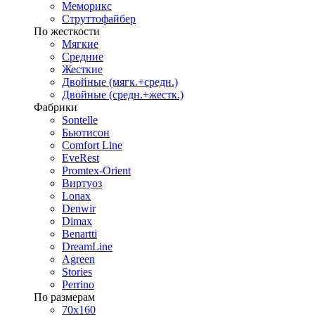
Меморикс
Струттофайбер
По жесткости
Мягкие
Средние
Жесткие
Двойные (мягк.+средн.)
Двойные (средн.+жестк.)
Фабрики
Sontelle
Бьютисон
Comfort Line
EveRest
Promtex-Orient
Виртуоз
Lonax
Denwir
Dimax
Benartti
DreamLine
Agreen
Stories
Perrino
По размерам
70х160