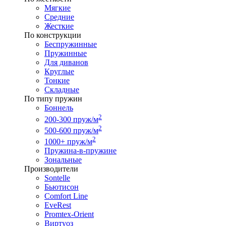
Мягкие
Средние
Жесткие
По конструкции
Беспружинные
Пружинные
Для диванов
Круглые
Тонкие
Складные
По типу пружин
Боннель
2
200-300 пруж/м
2
500-600 пруж/м
2
1000+ пруж/м
Пружина-в-пружине
Зональные
Производители
Sontelle
Бьютисон
Comfort Line
EveRest
Promtex-Orient
Виртуоз