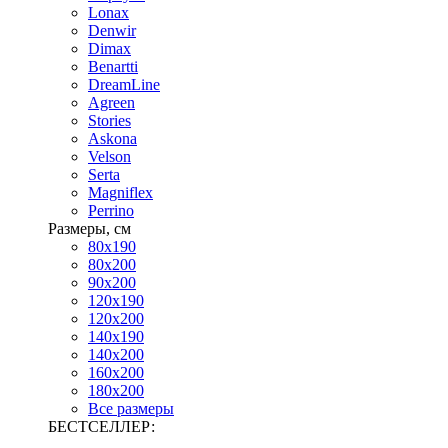
Lonax
Denwir
Dimax
Benartti
DreamLine
Agreen
Stories
Askona
Velson
Serta
Magniflex
Perrino
Размеры, см
80х190
80х200
90х200
120х190
120х200
140х190
140х200
160х200
180х200
Все размеры
БЕСТСЕЛЛЕР: