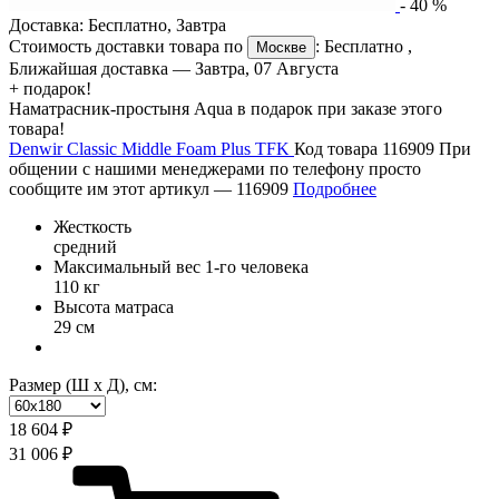
-
40
%
Доставка:
Бесплатно
,
Завтра
Стоимость доставки товара по
:
Бесплатно
,
Москве
Ближайшая доставка —
Завтра, 07 Августа
+ подарок!
Наматрасник-простыня Aqua в подарок при заказе этого
товара!
Denwir Classic Middle Foam Plus TFK
Код товара 116909
При
общении с нашими менеджерами по телефону просто
сообщите им этот артикул —
116909
Подробнее
Жесткость
средний
Максимальный вес 1-го человека
110 кг
Высота матраса
29 см
Размер (Ш х Д), см:
18 604 ₽
31 006 ₽