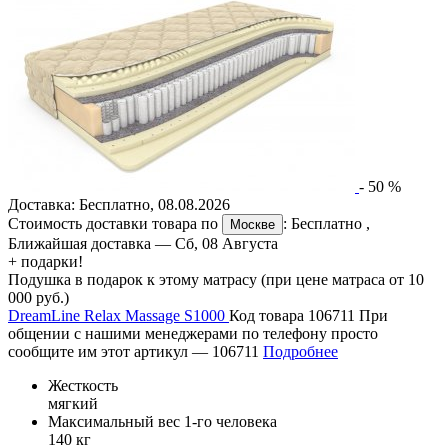
-
50
%
Доставка:
Бесплатно
,
08.08.2026
Стоимость доставки товара по
:
Бесплатно
,
Москве
Ближайшая доставка —
Сб, 08 Августа
+ подарки!
Подушка в подарок к этому матрасу (при цене матраса от 10
000 руб.)
DreamLine Relax Massage S1000
Код товара 106711
При
общении с нашими менеджерами по телефону просто
сообщите им этот артикул —
106711
Подробнее
Жесткость
мягкий
Максимальный вес 1-го человека
140 кг