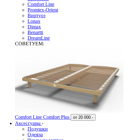
Comfort Line
Promtex-Orient
Виртуоз
Lonax
Dimax
Benartti
DreamLine
СОВЕТУЕМ:
Comfort Line Comfort Plus
от
20 000.-
Аксессуары
›
Подушки
Одеяла