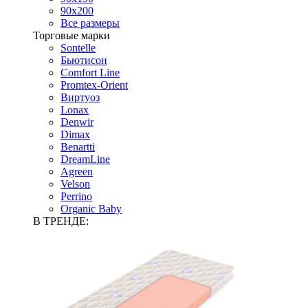
90х200
Все размеры
Торговые марки
Sontelle
Бьютисон
Comfort Line
Promtex-Orient
Виртуоз
Lonax
Denwir
Dimax
Benartti
DreamLine
Agreen
Velson
Perrino
Organic Baby
В ТРЕНДЕ: