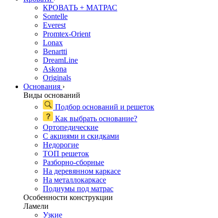
КРОВАТЬ + МАТРАС
Sontelle
Everest
Promtex-Orient
Lonax
Benartti
DreamLine
Askona
Originals
Основания
›
Виды оснований
Подбор оснований и решеток
Как выбрать основание?
Ортопедические
С акциями и скидками
Недорогие
ТОП решеток
Разборно-сборные
На деревянном каркасе
На металлокаркасе
Подиумы под матрас
Особенности конструкции
Ламели
Узкие