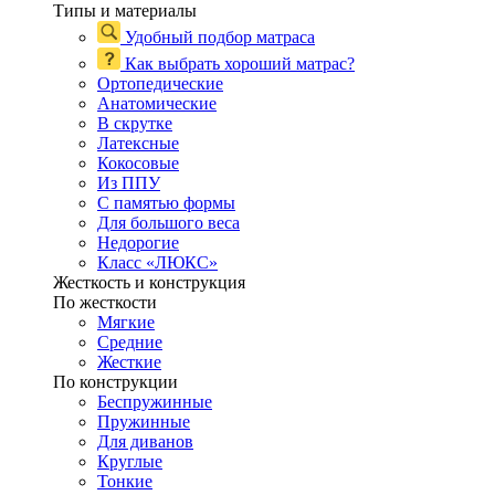
Типы и материалы
Удобный подбор матраса
Как выбрать хороший матрас?
Ортопедические
Анатомические
В скрутке
Латексные
Кокосовые
Из ППУ
С памятью формы
Для большого веса
Недорогие
Класс «ЛЮКС»
Жесткость и конструкция
По жесткости
Мягкие
Средние
Жесткие
По конструкции
Беспружинные
Пружинные
Для диванов
Круглые
Тонкие