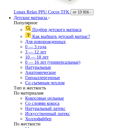
Lonax Relax PPU Cocos TFK
от
13 916.-
Детские матрасы
›
Популярное
Подбор детского матраса
Как выбрать детский матрас?
Для новорожденных
0 — 3 года
3 — 12 лет
10 — 18 лет
0 — 16 лет (универсальные)
Натуральные
Анатомические
Гипоаллергенные
Со съемным чехлом
Тип и жесткость
По материалам
Кокосовые цельные
Со слоями кокоса
Натуральный латекс
Искусственный латекс
Холлофайбер
По жесткости