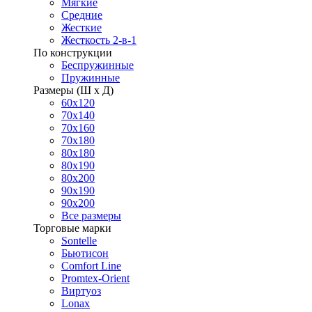
Мягкие
Средние
Жесткие
Жесткость 2-в-1
По конструкции
Беспружинные
Пружинные
Размеры (Ш х Д)
60х120
70х140
70х160
70х180
80х180
80х190
80х200
90х190
90х200
Все размеры
Торговые марки
Sontelle
Бьютисон
Comfort Line
Promtex-Orient
Виртуоз
Lonax