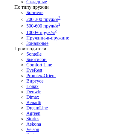
Складные
По типу пружин
Боннель
2
200-300 пруж/м
2
500-600 пруж/м
2
1000+ пруж/м
Пружина-в-пружине
Зональные
Производители
Sontelle
Бьютисон
Comfort Line
EveRest
Promtex-Orient
Виртуоз
Lonax
Denwir
Dimax
Benartti
DreamLine
Agreen
Stories
Askona
Velson