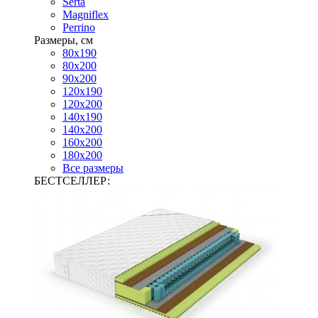
Serta
Magniflex
Perrino
Размеры, см
80х190
80х200
90х200
120х190
120х200
140х190
140х200
160х200
180х200
Все размеры
БЕСТСЕЛЛЕР: