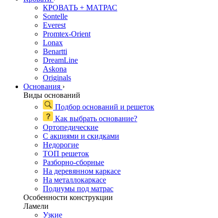
КРОВАТЬ + МАТРАС
Sontelle
Everest
Promtex-Orient
Lonax
Benartti
DreamLine
Askona
Originals
Основания
›
Виды оснований
Подбор оснований и решеток
Как выбрать основание?
Ортопедические
С акциями и скидками
Недорогие
ТОП решеток
Разборно-сборные
На деревянном каркасе
На металлокаркасе
Подиумы под матрас
Особенности конструкции
Ламели
Узкие