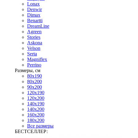
Lonax
Denwir
Dimax
Benartti
DreamLine
Agreen
Stories
Askona
Velson
Serta
Magniflex
Perrino
Размеры, см
80х190
80х200
90х200
120х190
120х200
140х190
140х200
160х200
180х200
Все размеры
БЕСТСЕЛЛЕР: