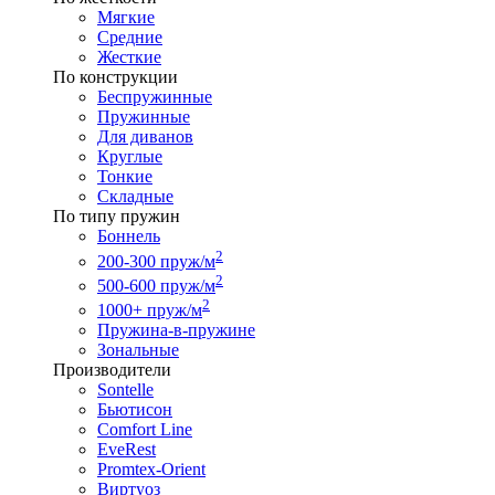
Мягкие
Средние
Жесткие
По конструкции
Беспружинные
Пружинные
Для диванов
Круглые
Тонкие
Складные
По типу пружин
Боннель
2
200-300 пруж/м
2
500-600 пруж/м
2
1000+ пруж/м
Пружина-в-пружине
Зональные
Производители
Sontelle
Бьютисон
Comfort Line
EveRest
Promtex-Orient
Виртуоз