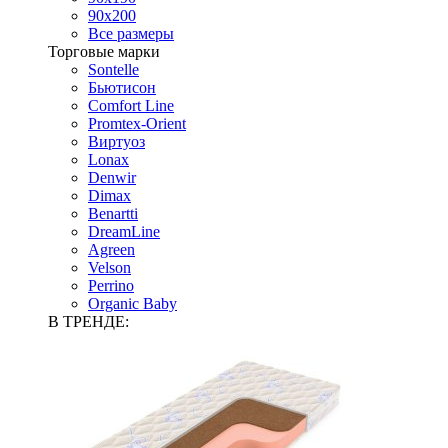
90х200
Все размеры
Торговые марки
Sontelle
Бьютисон
Comfort Line
Promtex-Orient
Виртуоз
Lonax
Denwir
Dimax
Benartti
DreamLine
Agreen
Velson
Perrino
Organic Baby
В ТРЕНДЕ: