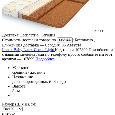
-
30
%
Доставка:
Бесплатно
,
Сегодня
Стоимость доставки товара по
:
Бесплатно
,
Москве
Ближайшая доставка —
Сегодня, 06 Августа
Lonax Baby Latex-Cocos Light
Код товара 107899
При общении
с нашими менеджерами по телефону просто сообщите им этот
артикул —
107899
Подробнее
Жесткость
средний / жесткий
Назначение
для новорожденных (0-3 года)
Высота
8 см
Размер (Ш х Д), см:
6 707 ₽