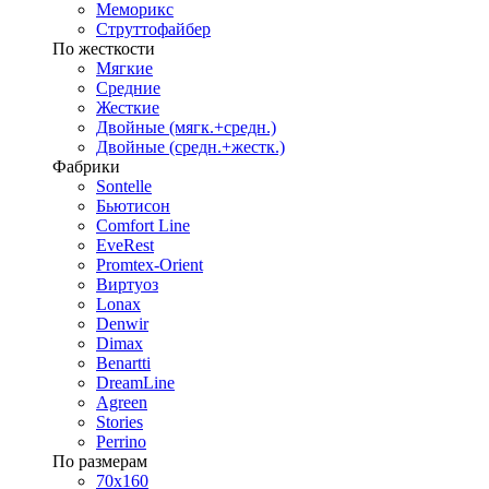
Меморикс
Струттофайбер
По жесткости
Мягкие
Средние
Жесткие
Двойные (мягк.+средн.)
Двойные (средн.+жестк.)
Фабрики
Sontelle
Бьютисон
Comfort Line
EveRest
Promtex-Orient
Виртуоз
Lonax
Denwir
Dimax
Benartti
DreamLine
Agreen
Stories
Perrino
По размерам
70х160