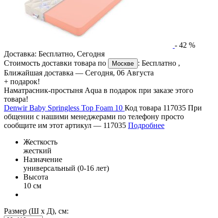
-
42
%
Доставка:
Бесплатно
,
Сегодня
Стоимость доставки товара по
:
Бесплатно
,
Москве
Ближайшая доставка —
Сегодня, 06 Августа
+ подарок!
Наматрасник-простыня Aqua в подарок при заказе этого
товара!
Denwir Baby Springless Top Foam 10
Код товара 117035
При
общении с нашими менеджерами по телефону просто
сообщите им этот артикул —
117035
Подробнее
Жесткость
жесткий
Назначение
универсальный (0-16 лет)
Высота
10 см
Размер (Ш х Д), см: