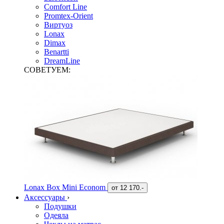
Comfort Line
Promtex-Orient
Виртуоз
Lonax
Dimax
Benartti
DreamLine
СОВЕТУЕМ:
Lonax Box Mini Econom
от
12 170.-
Аксессуары
›
Подушки
Одеяла