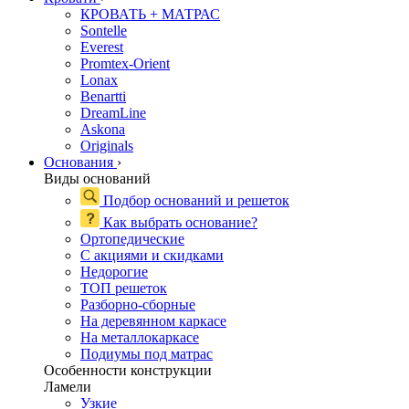
КРОВАТЬ + МАТРАС
Sontelle
Everest
Promtex-Orient
Lonax
Benartti
DreamLine
Askona
Originals
Основания
›
Виды оснований
Подбор оснований и решеток
Как выбрать основание?
Ортопедические
С акциями и скидками
Недорогие
ТОП решеток
Разборно-сборные
На деревянном каркасе
На металлокаркасе
Подиумы под матрас
Особенности конструкции
Ламели
Узкие