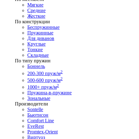
Мягкие
Средние
Жесткие
По конструкции
Беспружинные
Пружинные
Для диванов
Круглые
Тонкие
Складные
По типу пружин
Боннель
2
200-300 пруж/м
2
500-600 пруж/м
2
1000+ пруж/м
Пружина-в-пружине
Зональные
Производители
Sontelle
Бьютисон
Comfort Line
EveRest
Promtex-Orient
Виртуоз