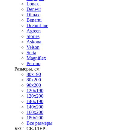
Lonax
Denwir
Dimax
Benartti
DreamLine
Agreen
Stories
Askona
Velson
Serta
Magniflex
Perrino
Размеры, см
80х190
80х200
90х200
120х190
120х200
140х190
140х200
160х200
180х200
Все размеры
БЕСТСЕЛЛЕР: