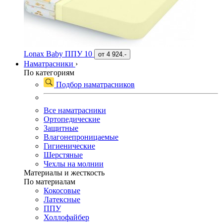
Lonax Baby ППУ 10
от
4 924.-
Наматрасники
›
По категориям
Подбор наматрасников
Все наматрасники
Ортопедические
Защитные
Влагонепроницаемые
Гигиенические
Шерстяные
Чехлы на молнии
Материалы и жесткость
По материалам
Кокосовые
Латексные
ППУ
Холлофайбер