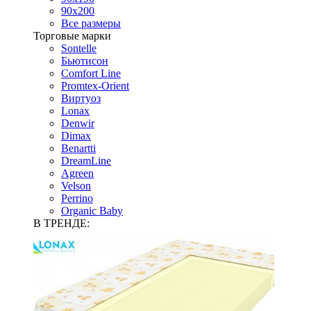
90х200
Все размеры
Торговые марки
Sontelle
Бьютисон
Comfort Line
Promtex-Orient
Виртуоз
Lonax
Denwir
Dimax
Benartti
DreamLine
Agreen
Velson
Perrino
Organic Baby
В ТРЕНДЕ: