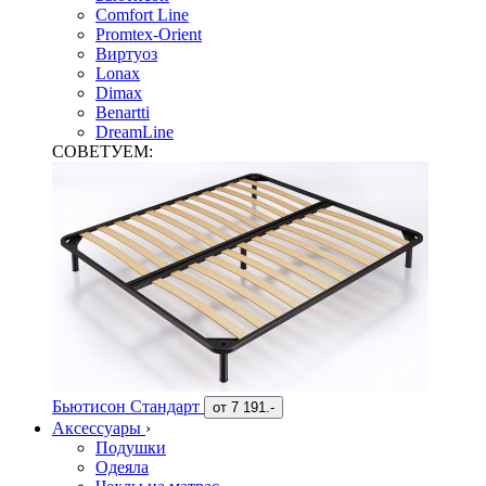
Comfort Line
Promtex-Orient
Виртуоз
Lonax
Dimax
Benartti
DreamLine
СОВЕТУЕМ:
Бьютисон Стандарт
от
7 191.-
Аксессуары
›
Подушки
Одеяла