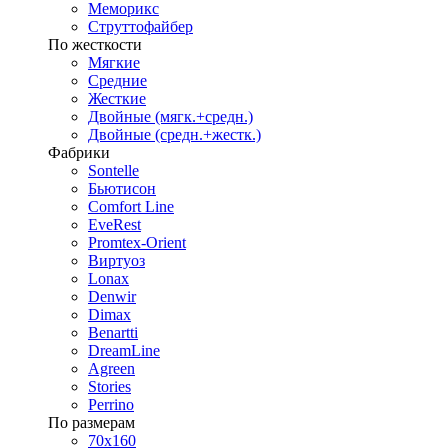
Меморикс
Струттофайбер
По жесткости
Мягкие
Средние
Жесткие
Двойные (мягк.+средн.)
Двойные (средн.+жестк.)
Фабрики
Sontelle
Бьютисон
Comfort Line
EveRest
Promtex-Orient
Виртуоз
Lonax
Denwir
Dimax
Benartti
DreamLine
Agreen
Stories
Perrino
По размерам
70х160