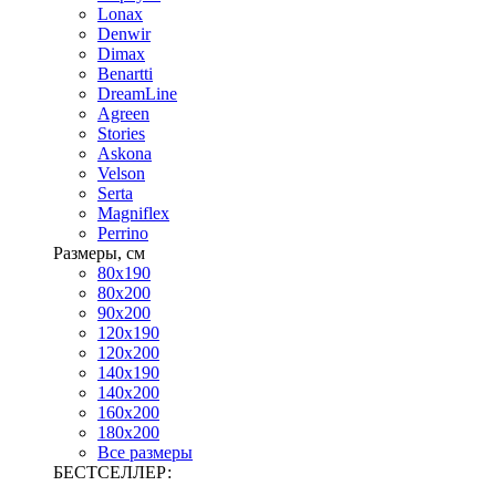
Lonax
Denwir
Dimax
Benartti
DreamLine
Agreen
Stories
Askona
Velson
Serta
Magniflex
Perrino
Размеры, см
80х190
80х200
90х200
120х190
120х200
140х190
140х200
160х200
180х200
Все размеры
БЕСТСЕЛЛЕР: