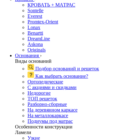
КРОВАТЬ + МАТРАС
Sontelle
Everest
Promtex-Orient
Lonax
Benartti
DreamLine
Askona
Originals
Основания
›
Виды оснований
Подбор оснований и решеток
Как выбрать основание?
Ортопедические
С акциями и скидками
Недорогие
ТОП решеток
Разборно-сборные
На деревянном каркасе
На металлокаркасе
Подиумы под матрас
Особенности конструкции
Ламели
Узкие