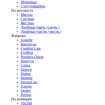
Меморикс
Струттофайбер
По жесткости
Мягкие
Средние
Жесткие
Двойные (мягк.+средн.)
Двойные (средн.+жестк.)
Фабрики
Sontelle
Бьютисон
Comfort Line
EveRest
Promtex-Orient
Виртуоз
Lonax
Denwir
Dimax
Benartti
DreamLine
Agreen
Stories
Perrino
По размерам
70х160