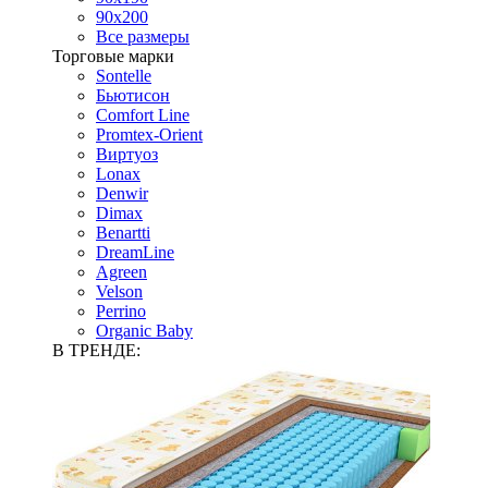
90х200
Все размеры
Торговые марки
Sontelle
Бьютисон
Comfort Line
Promtex-Orient
Виртуоз
Lonax
Denwir
Dimax
Benartti
DreamLine
Agreen
Velson
Perrino
Organic Baby
В ТРЕНДЕ: