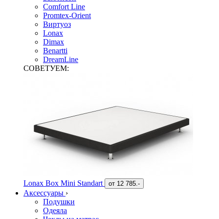
Comfort Line
Promtex-Orient
Виртуоз
Lonax
Dimax
Benartti
DreamLine
СОВЕТУЕМ:
Lonax Box Mini Standart
от
12 785.-
Аксессуары
›
Подушки
Одеяла