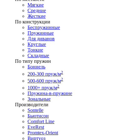
Мягкие
Средние
Жесткие
По конструкции
Беспружинные
Пружинные
Для диванов
Круглые
Тонкие
Складные
По типу пружин
Боннель
2
200-300 пруж/м
2
500-600 пруж/м
2
1000+ пруж/м
Пружина-в-пружине
Зональные
Производители
Sontelle
Бьютисон
Comfort Line
EveRest
Promtex-Orient
Виртуоз