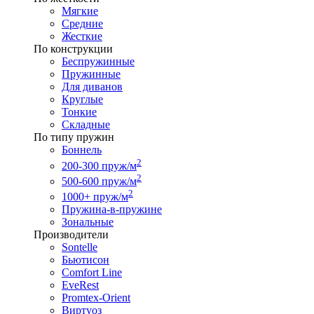
Мягкие
Средние
Жесткие
По конструкции
Беспружинные
Пружинные
Для диванов
Круглые
Тонкие
Складные
По типу пружин
Боннель
2
200-300 пруж/м
2
500-600 пруж/м
2
1000+ пруж/м
Пружина-в-пружине
Зональные
Производители
Sontelle
Бьютисон
Comfort Line
EveRest
Promtex-Orient
Виртуоз