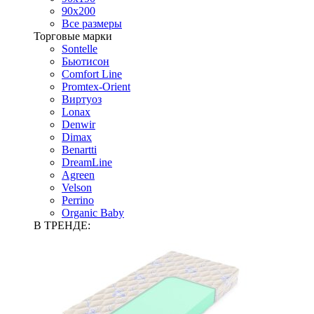
90х200
Все размеры
Торговые марки
Sontelle
Бьютисон
Comfort Line
Promtex-Orient
Виртуоз
Lonax
Denwir
Dimax
Benartti
DreamLine
Agreen
Velson
Perrino
Organic Baby
В ТРЕНДЕ: