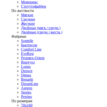
Меморикс
Струттофайбер
По жесткости
Мягкие
Средние
Жесткие
Двойные (мягк.+средн.)
Двойные (средн.+жестк.)
Фабрики
Sontelle
Бьютисон
Comfort Line
EveRest
Promtex-Orient
Виртуоз
Lonax
Denwir
Dimax
Benartti
DreamLine
Agreen
Stories
Perrino
По размерам
70х160