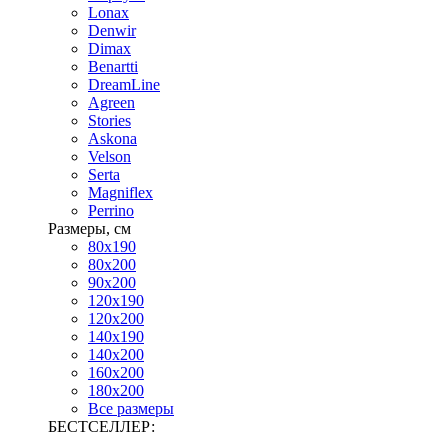
Lonax
Denwir
Dimax
Benartti
DreamLine
Agreen
Stories
Askona
Velson
Serta
Magniflex
Perrino
Размеры, см
80х190
80х200
90х200
120х190
120х200
140х190
140х200
160х200
180х200
Все размеры
БЕСТСЕЛЛЕР: