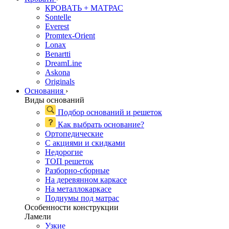
КРОВАТЬ + МАТРАС
Sontelle
Everest
Promtex-Orient
Lonax
Benartti
DreamLine
Askona
Originals
Основания
›
Виды оснований
Подбор оснований и решеток
Как выбрать основание?
Ортопедические
С акциями и скидками
Недорогие
ТОП решеток
Разборно-сборные
На деревянном каркасе
На металлокаркасе
Подиумы под матрас
Особенности конструкции
Ламели
Узкие