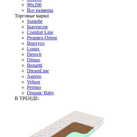
90х200
Все размеры
Торговые марки
Sontelle
Бьютисон
Comfort Line
Promtex-Orient
Виртуоз
Lonax
Denwir
Dimax
Benartti
DreamLine
Agreen
Velson
Perrino
Organic Baby
В ТРЕНДЕ: