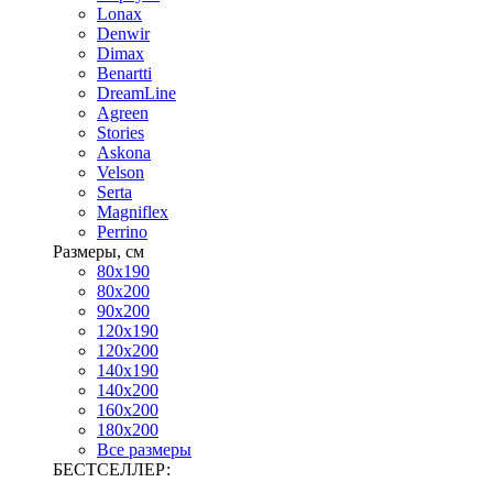
Lonax
Denwir
Dimax
Benartti
DreamLine
Agreen
Stories
Askona
Velson
Serta
Magniflex
Perrino
Размеры, см
80х190
80х200
90х200
120х190
120х200
140х190
140х200
160х200
180х200
Все размеры
БЕСТСЕЛЛЕР: