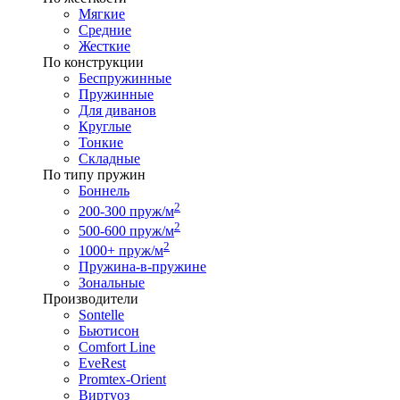
Мягкие
Средние
Жесткие
По конструкции
Беспружинные
Пружинные
Для диванов
Круглые
Тонкие
Складные
По типу пружин
Боннель
2
200-300 пруж/м
2
500-600 пруж/м
2
1000+ пруж/м
Пружина-в-пружине
Зональные
Производители
Sontelle
Бьютисон
Comfort Line
EveRest
Promtex-Orient
Виртуоз