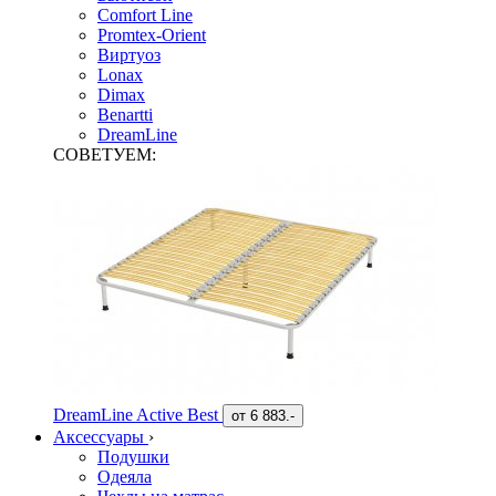
Comfort Line
Promtex-Orient
Виртуоз
Lonax
Dimax
Benartti
DreamLine
СОВЕТУЕМ:
DreamLine Active Best
от
6 883.-
Аксессуары
›
Подушки
Одеяла