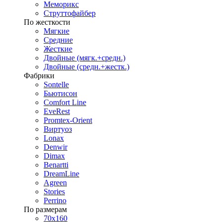
Меморикс
Струттофайбер
По жесткости
Мягкие
Средние
Жесткие
Двойные (мягк.+средн.)
Двойные (средн.+жестк.)
Фабрики
Sontelle
Бьютисон
Comfort Line
EveRest
Promtex-Orient
Виртуоз
Lonax
Denwir
Dimax
Benartti
DreamLine
Agreen
Stories
Perrino
По размерам
70х160