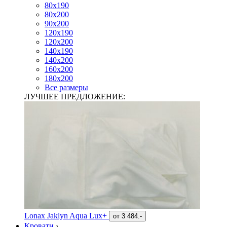
80х190
80х200
90х200
120х190
120х200
140х190
140х200
160х200
180х200
Все размеры
ЛУЧШЕЕ ПРЕДЛОЖЕНИЕ:
Lonax Jaklyn Aqua Lux+
от
3 484.-
Кровати
›