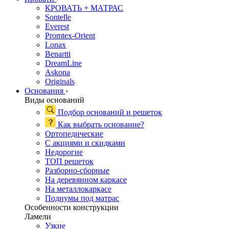
КРОВАТЬ + МАТРАС
Sontelle
Everest
Promtex-Orient
Lonax
Benartti
DreamLine
Askona
Originals
Основания
›
Виды оснований
Подбор оснований и решеток
Как выбрать основание?
Ортопедические
С акциями и скидками
Недорогие
ТОП решеток
Разборно-сборные
На деревянном каркасе
На металлокаркасе
Подиумы под матрас
Особенности конструкции
Ламели
Узкие